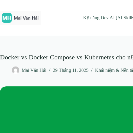
Chuyển
đến
phần
Kỹ năng Dev AI (AI Skill
nội
dung
Docker vs Docker Compose vs Kubernetes cho n8
Mai Văn Hải
29 Tháng 11, 2025
Khái niệm & Nền t