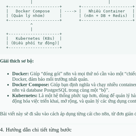
          |                               |

+---------------------+       +---------------------+

|   Docker Compose    | ----> |   Nhiều Container   |

| (Quản lý nhóm)      |       | (n8n + DB + Redis)  |

+---------------------+       +---------------------+

          ^

          |

+---------------------+

|   Kubernetes (K8s)  |

| (Điều phối tự động)|

Giải thích sơ bộ:
Docker:
Giúp “đóng gói” n8n và mọi thứ nó cần vào một “chiếc 
Docker, đảm bảo môi trường nhất quán.
Docker Compose:
Giúp bạn định nghĩa và chạy nhiều containe
n8n và database PostgreSQL trong cùng một “bộ”.
Kubernetes:
Là một hệ thống phức tạp hơn, dùng để quản lý hàn
động hóa việc triển khai, mở rộng, và quản lý các ứng dụng cont
Bài viết này sẽ đi sâu vào cách áp dụng từng cái cho n8n, từ đơn giản 
4. Hướng dẫn chi tiết từng bước