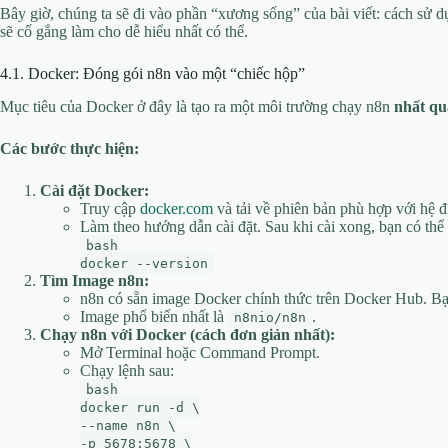
Bây giờ, chúng ta sẽ đi vào phần “xương sống” của bài viết: cách s
sẽ cố gắng làm cho dễ hiểu nhất có thể.
4.1. Docker: Đóng gói n8n vào một “chiếc hộp”
Mục tiêu của Docker ở đây là tạo ra một môi trường chạy n8n
nhất q
Các bước thực hiện:
Cài đặt Docker:
Truy cập
docker.com
và tải về phiên bản phù hợp với hệ
Làm theo hướng dẫn cài đặt. Sau khi cài xong, bạn có thể 
bash
docker --version
Tìm Image n8n:
n8n có sẵn image Docker chính thức trên Docker Hub. Bạn
Image phổ biến nhất là
.
n8nio/n8n
Chạy n8n với Docker (cách đơn giản nhất):
Mở Terminal hoặc Command Prompt.
Chạy lệnh sau:
bash
docker run -d \
--name n8n \
-p 5678:5678 \