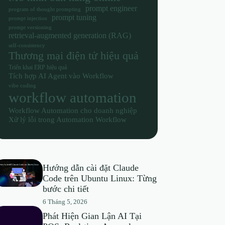
prompt engineer
program of thought prompting
prompt tuning
prompt injection
prompt versioning
retrieval-augmented generation (RAG)
self-consistency
Thương mại điện tử hiệu quả
Triển khai ERP hiệu quả
Tích hợp AI Agent vào Workflow
vibe coding
workflow automation
Workflow Automation cho doanh nghiệp
Xử lý lỗi trong Automation Workflow
Hướng dẫn cài đặt Claude
Code trên Ubuntu Linux: Từng
bước chi tiết
6 Tháng 5, 2026
Phát Hiện Gian Lận AI Tại