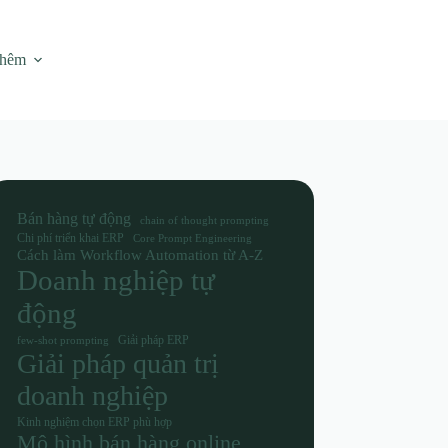
thêm
Bán hàng tự động
chain of thought prompting
Chi phí triển khai ERP
Core Prompt Engineering
Cách làm Workflow Automation từ A-Z
Doanh nghiệp tự
động
Giải pháp ERP
few-shot prompting
Giải pháp quản trị
doanh nghiệp
Kinh nghiệm chọn ERP phù hợp
Mô hình bán hàng online