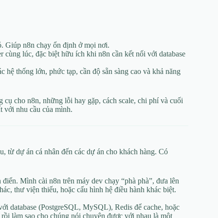
. Giúp n8n chạy ổn định ở mọi nơi.
cùng lúc, đặc biệt hữu ích khi n8n cần kết nối với database
c hệ thống lớn, phức tạp, cần độ sẵn sàng cao và khả năng
 cụ cho n8n, những lỗi hay gặp, cách scale, chi phí và cuối
t với nhu cầu của mình.
ều, từ dự án cá nhân đến các dự án cho khách hàng. Có
 điển. Mình cài n8n trên máy dev chạy “phà phà”, đưa lên
ác, thư viện thiếu, hoặc cấu hình hệ điều hành khác biệt.
 với database (PostgreSQL, MySQL), Redis để cache, hoặc
ẻ, rồi làm sao cho chúng nói chuyện được với nhau là một