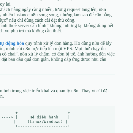
oy lại.
ách hàng ngày càng nhiều, lượng request tăng lên, n8n
hạy nhiều instance n8n song song, nhưng làm sao để cân bằng
 lực” nếu chỉ dùng cách cài đặt thủ công.
mình thuê server cấu hình “khủng” nhưng lại không dùng hết
ịch vụ phụ trợ mà không cần thiết.
tự động hóa
quy trình xử lý đơn hàng. Họ dùng n8n để lấy
ầu, mình cài n8n trực tiếp lên một VPS. Mọi thứ chạy ổn
n cổ chai”, n8n xử lý chậm, có đơn bị trễ, ảnh hưởng đến việc
ài đặt ban đầu quá đơn giản, không đáp ứng được nhu cầu
n hơn trong việc triển khai và quản lý n8n. Thay vì cài đặt
on.
      +---------------------+

----> |     Hệ điều hành    |

     |     (Linux/Windows) |

      +---------------------+
