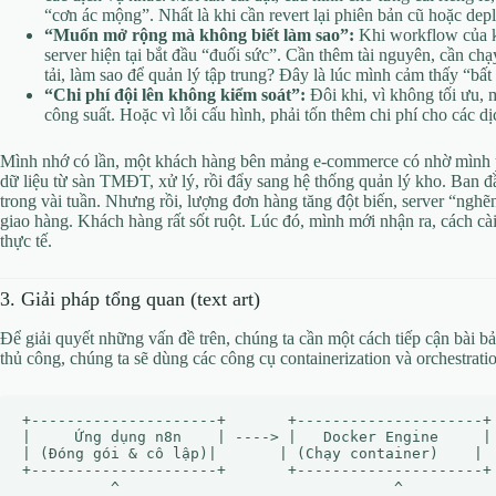
“cơn ác mộng”. Nhất là khi cần revert lại phiên bản cũ hoặc depl
“Muốn mở rộng mà không biết làm sao”:
Khi workflow của kh
server hiện tại bắt đầu “đuối sức”. Cần thêm tài nguyên, cần c
tải, làm sao để quản lý tập trung? Đây là lúc mình cảm thấy “bất
“Chi phí đội lên không kiểm soát”:
Đôi khi, vì không tối ưu, 
công suất. Hoặc vì lỗi cấu hình, phải tốn thêm chi phí cho các d
Mình nhớ có lần, một khách hàng bên mảng e-commerce có nhờ mình
dữ liệu từ sàn TMĐT, xử lý, rồi đẩy sang hệ thống quản lý kho. Ban đ
trong vài tuần. Nhưng rồi, lượng đơn hàng tăng đột biến, server “nghẽ
giao hàng. Khách hàng rất sốt ruột. Lúc đó, mình mới nhận ra, cách c
thực tế.
3. Giải pháp tổng quan (text art)
Để giải quyết những vấn đề trên, chúng ta cần một cách tiếp cận bài bả
thủ công, chúng ta sẽ dùng các công cụ containerization và orchestrati
+---------------------+       +---------------------+ 
|     Ứng dụng n8n    | ----> |   Docker Engine     | 
| (Đóng gói & cô lập)|       | (Chạy container)    |  
+---------------------+       +---------------------+ 
          ^                               ^
