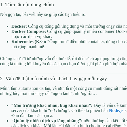
1. Tóm tắt nội dung chính
Nói gọn lại, bài viết này sẽ giúp các bạn hiểu rõ:
Docker:
Công cụ đóng gói ứng dụng và môi trường chạy của nó
Docker Compose:
Công cụ giúp quản lý nhiều container Docker 
hoặc các dịch vụ khác.
Kubernetes (K8s):
“Ông trùm” điều phối container, dùng cho cá
mở rộng mạnh mẽ.
Chúng ta sẽ đi từ những vấn đề thực tế, rồi đến cách áp dụng từng công
cùng là những lời khuyên để các bạn chọn được giải pháp phù hợp nhấ
2. Vấn đề thật mà mình và khách hay gặp mỗi ngày
Mình làm automation đã lâu, và n8n là một công cụ mình dùng rất nhi
những lúc, mọi thứ chạy rất “ngon lành”, nhưng rồi…
“Môi trường khác nhau, bug khác nhau”:
Đây là vấn đề kinh
server của khách thì “dở chứng”. Có thể do phiên bản
Node.js
kh
Đau đầu lắm các bạn ạ.
“Quản lý nhiều dịch vụ lằng nhằng”:
n8n thường cần kết nối
các dịch vụ khác. Mỗi lần cài đặt, cấu hình cho từng cái riêng l