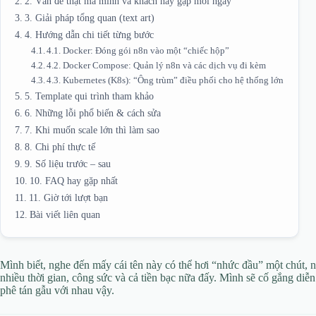
2. Vấn đề thật mà mình và khách hay gặp mỗi ngày
3. Giải pháp tổng quan (text art)
4. Hướng dẫn chi tiết từng bước
4.1. Docker: Đóng gói n8n vào một “chiếc hộp”
4.2. Docker Compose: Quản lý n8n và các dịch vụ đi kèm
4.3. Kubernetes (K8s): “Ông trùm” điều phối cho hệ thống lớn
5. Template qui trình tham khảo
6. Những lỗi phổ biến & cách sửa
7. Khi muốn scale lớn thì làm sao
8. Chi phí thực tế
9. Số liệu trước – sau
10. FAQ hay gặp nhất
11. Giờ tới lượt bạn
Bài viết liên quan
Mình biết, nghe đến mấy cái tên này có thể hơi “nhức đầu” một chút, nh
nhiều thời gian, công sức và cả tiền bạc nữa đấy. Mình sẽ cố gắng diễ
phê tán gẫu với nhau vậy.