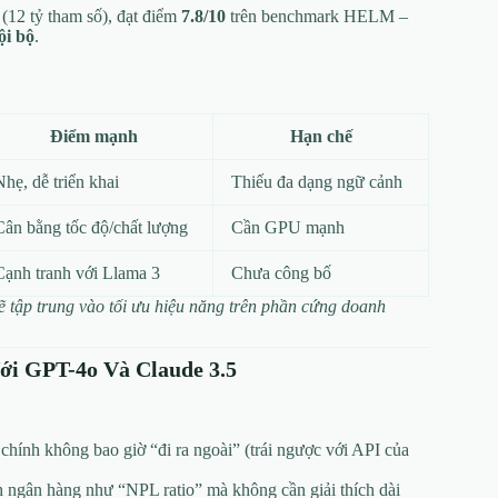
(12 tỷ tham số), đạt điểm
7.8/10
trên benchmark HELM –
ội bộ
.
Điểm mạnh
Hạn chế
Nhẹ, dễ triển khai
Thiếu đa dạng ngữ cảnh
Cân bằng tốc độ/chất lượng
Cần GPU mạnh
Cạnh tranh với Llama 3
Chưa công bố
ẽ tập trung vào tối ưu hiệu năng trên phần cứng doanh
ới GPT-4o Và Claude 3.5
 chính không bao giờ “đi ra ngoài” (trái ngược với API của
h ngân hàng như “NPL ratio” mà không cần giải thích dài