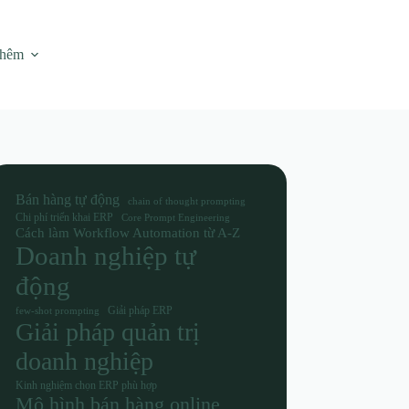
thêm
Bán hàng tự động
chain of thought prompting
Chi phí triển khai ERP
Core Prompt Engineering
Cách làm Workflow Automation từ A-Z
Doanh nghiệp tự
động
Giải pháp ERP
few-shot prompting
Giải pháp quản trị
doanh nghiệp
Kinh nghiệm chọn ERP phù hợp
Mô hình bán hàng online