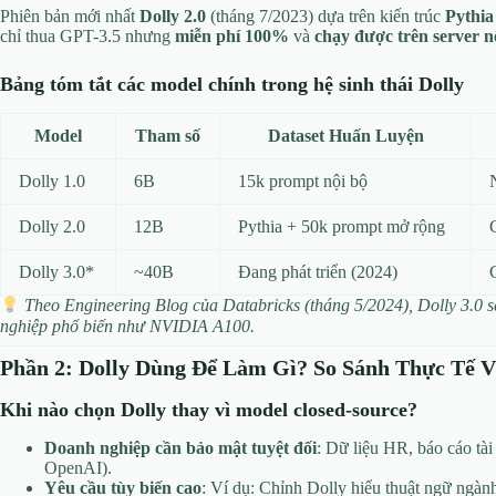
Phiên bản mới nhất
Dolly 2.0
(tháng 7/2023) dựa trên kiến trúc
Pythia
chỉ thua GPT-3.5 nhưng
miễn phí 100%
và
chạy được trên server n
Bảng tóm tắt các model chính trong hệ sinh thái Dolly
Model
Tham số
Dataset Huấn Luyện
Dolly 1.0
6B
15k prompt nội bộ
Dolly 2.0
12B
Pythia + 50k prompt mở rộng
Dolly 3.0*
~40B
Đang phát triển (2024)
Theo Engineering Blog của Databricks (tháng 5/2024), Dolly 3.0 s
nghiệp phổ biến như NVIDIA A100.
Phần 2: Dolly Dùng Để Làm Gì? So Sánh Thực Tế V
Khi nào chọn Dolly thay vì model closed-source?
Doanh nghiệp cần bảo mật tuyệt đối
: Dữ liệu HR, báo cáo tài
OpenAI).
Yêu cầu tùy biến cao
: Ví dụ: Chỉnh Dolly hiểu thuật ngữ ngàn