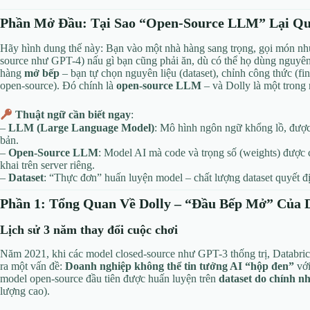
Phần Mở Đầu: Tại Sao “Open-Source LLM” Lại Qu
Hãy hình dung thế này: Bạn vào một nhà hàng sang trọng, gọi món n
source như GPT-4) nấu gì bạn cũng phải ăn, dù có thể họ dùng nguyên l
hàng
mở bếp
– bạn tự chọn nguyên liệu (dataset), chỉnh công thức (fi
open-source). Đó chính là
open-source LLM
– và Dolly là một trong 
Thuật ngữ cần biết ngay
:
–
LLM (Large Language Model)
: Mô hình ngôn ngữ khổng lồ, được 
bản.
–
Open-Source LLM
: Model AI mà code và trọng số (weights) được 
khai trên server riêng.
–
Dataset
: “Thực đơn” huấn luyện model – chất lượng dataset quyết đ
Phần 1: Tổng Quan Về Dolly – “Đầu Bếp Mở” Của 
Lịch sử 3 năm thay đổi cuộc chơi
Năm 2021, khi các model closed-source như GPT-3 thống trị, Databric
ra một vấn đề:
Doanh nghiệp không thể tin tưởng AI “hộp đen”
với
model open-source đầu tiên được huấn luyện trên
dataset do chính nh
lượng cao).