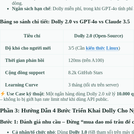
dòng.
Ngân sách hạn chế
: Dolly miễn phí, trong khi GPT-4o tính phí
Bảng so sánh chi tiết: Dolly 2.0 vs GPT-4o vs Claude 3.5
Tiêu chí
Dolly 2.0 (Open-Source)
Độ khó cho người mới
3/5 (Cần
kiến thức
Linux
)
Thời gian phản hồi
120ms (trên A100)
Cộng đồng support
8.2k GitHub Stars
Learning Curve
3 tháng (tối ưu trên server)
Use Case kỹ thuật
: Một ngân hàng dùng Dolly 2.0 xử lý
10.000 q
– không lo bị giới hạn rate limit như khi dùng API public.
Phần 3: Hướng Dẫn 4 Bước Triển Khai Dolly Cho 
Bước 1: Đánh giá nhu cầu – Đừng “mua dao mổ trâu để cắ
Cá nhân/tổ chức nhỏ
: Dùng
Dolly 1.0
(6B tham số) trên máy 