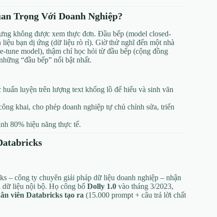
an Trọng Với Doanh Nghiệp?
hưng không được xem thực đơn. Đầu bếp (model closed-
iệu bạn dị ứng (dữ liệu rò rỉ). Giờ thử nghĩ đến một nhà
ne-tune model), thậm chí học hỏi từ đầu bếp (cộng đồng
những “đầu bếp” nổi bật nhất.
huấn luyện trên lượng text khổng lồ để hiểu và sinh văn
công khai, cho phép doanh nghiệp tự chủ chỉnh sửa, triển
ịnh 80% hiệu năng thực tế.
Databricks
ks – công ty chuyên giải pháp dữ liệu doanh nghiệp – nhận
 dữ liệu nội bộ. Họ công bố
Dolly 1.0
vào tháng 3/2023,
ân viên Databricks tạo ra
(15.000 prompt + câu trả lời chất