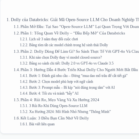
Dolly của Databricks: Giải Mã Open-Source LLM Cho Doanh Nghiệp 
Phần Mở Đầu: Tại Sao “Open-Source LLM” Lại Quan Trọng Với Doa
Phần 1: Tổng Quan Về Dolly – “Đầu Bếp Mở” Của Databricks
Lịch sử 3 năm thay đổi cuộc chơi
Bảng tóm tắt các model chính trong hệ sinh thái Dolly
Phần 2: Dolly Dùng Để Làm Gì? So Sánh Thực Tế Với GPT-4o Và Clau
Khi nào chọn Dolly thay vì model closed-source?
Bảng so sánh chi tiết: Dolly 2.0 vs GPT-4o vs Claude 3.5
Phần 3: Hướng Dẫn 4 Bước Triển Khai Dolly Cho Người Mới Bắt Đầu
Bước 1: Đánh giá nhu cầu – Đừng “mua dao mổ trâu để cắt tiết gà”
Bước 2: Chọn model phù hợp với ngữ cảnh
Bước 3: Prompt mẫu – Bí kíp “nói đúng trọng tâm” với AI
Bước 4: Tối ưu và tránh “bẫy” AI
Phần 4: Rủi Ro, Mẹo Vàng Và Xu Hướng 2024
3 Rủi Ro Khi Dùng Open-Source LLM
Xu Hướng 2024: Mô Hình Nhỏ Nhưng “Thông Minh”
Kết Luận: 3 Điều Bạn Cần Nhớ Về Dolly
Bài viết liên quan