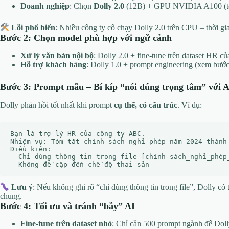
Doanh nghiệp
: Chọn
Dolly 2.0
(12B) + GPU NVIDIA A100 (tối 
Lỗi phổ biến
: Nhiều công ty cố chạy Dolly 2.0 trên CPU – thời gi
Bước 2: Chọn model phù hợp với ngữ cảnh
Xử lý văn bản nội bộ
: Dolly 2.0 + fine-tune trên dataset HR củ
Hỗ trợ khách hàng
: Dolly 1.0 + prompt engineering (xem bước
Bước 3: Prompt mẫu – Bí kíp “nói đúng trọng tâm” với A
Dolly phản hồi tốt nhất khi prompt
cụ thể, có cấu trúc
. Ví dụ:
Bạn là trợ lý HR của công ty ABC. 

Nhiệm vụ: Tóm tắt chính sách nghỉ phép năm 2024 thành 
Điều kiện: 

- Chỉ dùng thông tin trong file [chính sách_nghỉ_phép_
Lưu ý
: Nếu không ghi rõ “chỉ dùng thông tin trong file”, Dolly có
chung.
Bước 4: Tối ưu và tránh “bẫy” AI
Fine-tune trên dataset nhỏ
: Chỉ cần 500 prompt ngành để Dol