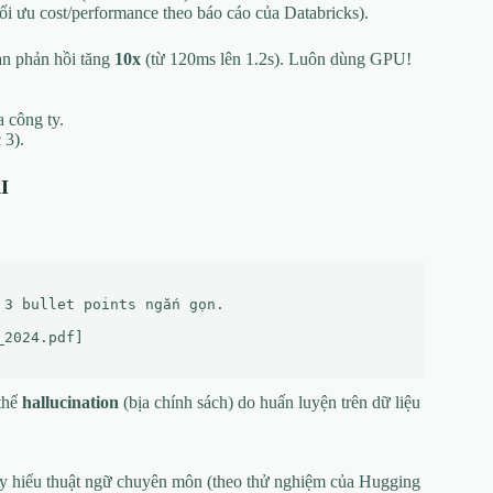
ưu cost/performance theo báo cáo của Databricks).
an phản hồi tăng
10x
(từ 120ms lên 1.2s). Luôn dùng GPU!
a công ty.
 3).
I
3 bullet points ngắn gọn.

2024.pdf]

 thể
hallucination
(bịa chính sách) do huấn luyện trên dữ liệu
ly hiểu thuật ngữ chuyên môn (theo thử nghiệm của Hugging