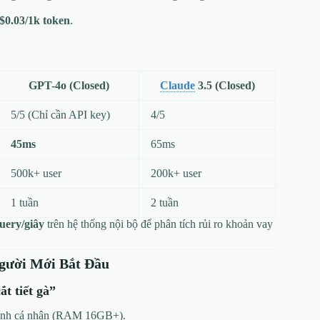
$0.03/1k token
.
GPT-4o (Closed)
Claude
3.5 (Closed)
5/5 (Chỉ cần API key)
4/5
45ms
65ms
500k+ user
200k+ user
1 tuần
2 tuần
uery/giây
trên hệ thống nội bộ để phân tích rủi ro khoản vay
Người Mới Bắt Đầu
t tiết gà”
tính cá nhân (RAM 16GB+).