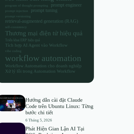
prompt engineer
program of thought prompting
prompt tuning
prompt injection
prompt versioning
retrieval-augmented generation (RAG)
self-consistency
Thương mại điện tử hiệu quả
Triển khai ERP hiệu quả
Tích hợp AI Agent vào Workflow
vibe coding
workflow automation
Workflow Automation cho doanh nghiệp
Xử lý lỗi trong Automation Workflow
Hướng dẫn cài đặt Claude
Code trên Ubuntu Linux: Từng
bước chi tiết
6 Tháng 5, 2026
Phát Hiện Gian Lận AI Tại