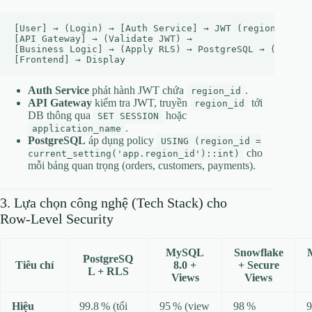
[User] → (Login) → [Auth Service] → JWT (region_id) → 
[API Gateway] → (Validate JWT) → 

[Business Logic] → (Apply RLS) → PostgreSQL → (Result)
Auth Service
phát hành JWT chứa
.
region_id
API Gateway
kiểm tra JWT, truyền
tới
region_id
DB thông qua
hoặc
SET SESSION
.
application_name
PostgreSQL
áp dụng policy
USING (region_id =
cho
current_setting('app.region_id')::int)
mỗi bảng quan trọng (orders, customers, payments).
3. Lựa chọn công nghệ (Tech Stack) cho
Row‑Level Security
MySQL
Snowflake
PostgreSQ
Tiêu chí
8.0 +
+ Secure
L + RLS
Views
Views
Hiệu
99.8 % (tối
95 % (view
98 %
9