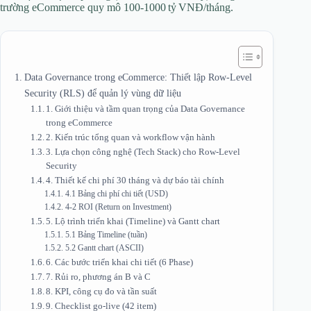
trường eCommerce quy mô 100‑1000 tỷ VNĐ/tháng.
Data Governance trong eCommerce: Thiết lập Row‑Level
Security (RLS) để quản lý vùng dữ liệu
1. Giới thiệu và tầm quan trọng của Data Governance
trong eCommerce
2. Kiến trúc tổng quan và workflow vận hành
3. Lựa chọn công nghệ (Tech Stack) cho Row‑Level
Security
4. Thiết kế chi phí 30 tháng và dự báo tài chính
4.1 Bảng chi phí chi tiết (USD)
4‑2 ROI (Return on Investment)
5. Lộ trình triển khai (Timeline) và Gantt chart
5.1 Bảng Timeline (tuần)
5.2 Gantt chart (ASCII)
6. Các bước triển khai chi tiết (6 Phase)
7. Rủi ro, phương án B và C
8. KPI, công cụ đo và tần suất
9. Checklist go‑live (42 item)