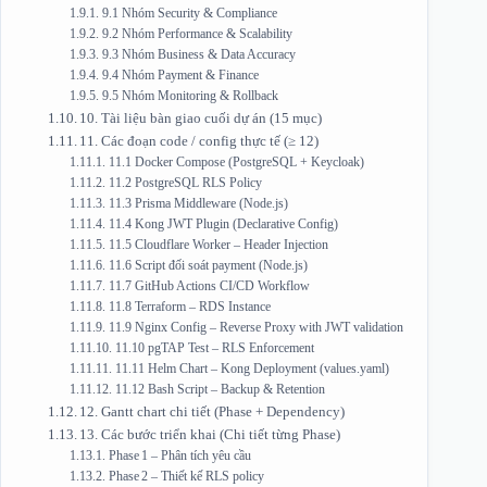
9.1 Nhóm Security & Compliance
9.2 Nhóm Performance & Scalability
9.3 Nhóm Business & Data Accuracy
9.4 Nhóm Payment & Finance
9.5 Nhóm Monitoring & Rollback
10. Tài liệu bàn giao cuối dự án (15 mục)
11. Các đoạn code / config thực tế (≥ 12)
11.1 Docker Compose (PostgreSQL + Keycloak)
11.2 PostgreSQL RLS Policy
11.3 Prisma Middleware (Node.js)
11.4 Kong JWT Plugin (Declarative Config)
11.5 Cloudflare Worker – Header Injection
11.6 Script đối soát payment (Node.js)
11.7 GitHub Actions CI/CD Workflow
11.8 Terraform – RDS Instance
11.9 Nginx Config – Reverse Proxy with JWT validation
11.10 pgTAP Test – RLS Enforcement
11.11 Helm Chart – Kong Deployment (values.yaml)
11.12 Bash Script – Backup & Retention
12. Gantt chart chi tiết (Phase + Dependency)
13. Các bước triển khai (Chi tiết từng Phase)
Phase 1 – Phân tích yêu cầu
Phase 2 – Thiết kế RLS policy