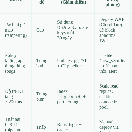
độ
(Giảm thiểu)
phòng)
Deploy WAF
Sử dụng
JWT bị giả
(Cloudflare)
RSA‑256, rotate
mạo
Cao
để block
keys mỗi
(tampering)
abnormal
30 ngày
JWT
Policy
Enable
không áp
Trung
Unit test pgTAP
“row_security
dụng đúng
bình
+ CI pipeline
= off” tạm
(bug)
thời, alert
Scale read
Độ trễ DB
Index
replica,
Trung
tăng
+
enable
region_id
bình
> 200 ms
partitioning
connection
pool
Thất bại
Manual
CI/CD
Retry logic +
Thấp
deploy via
(pipeline
cache