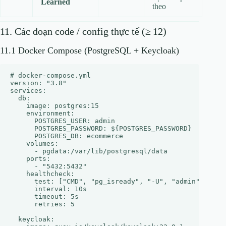
Learned
theo
11. Các đoạn code / config thực tế (≥ 12)
11.1 Docker Compose (PostgreSQL + Keycloak)
# docker-compose.yml

version: "3.8"

services:

  db:

    image: postgres:15

    environment:

      POSTGRES_USER: admin

      POSTGRES_PASSWORD: ${POSTGRES_PASSWORD}

      POSTGRES_DB: ecommerce

    volumes:

      - pgdata:/var/lib/postgresql/data

    ports:

      - "5432:5432"

    healthcheck:

      test: ["CMD", "pg_isready", "-U", "admin"]

      interval: 10s

      timeout: 5s

      retries: 5

  keycloak:
