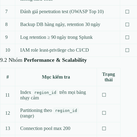
7
Đánh giá penetration test (OWASP Top 10)
☐
8
Backup DB hàng ngày, retention 30 ngày
☐
9
Log retention ≥ 90 ngày trong Splunk
☐
10
IAM role least‑privilege cho CI/CD
☐
9.2 Nhóm
Performance & Scalability
Trạng
#
Mục kiểm tra
thái
Index
trên mọi bảng
region_id
11
☐
nhạy cảm
Partitioning theo
region_id
12
☐
(range)
13
Connection pool max 200
☐