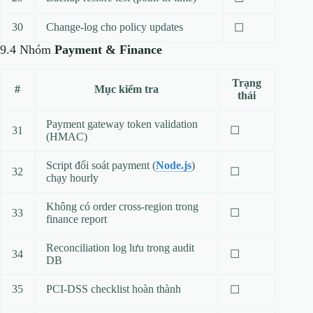
30
Change‑log cho policy updates
☐
9.4 Nhóm
Payment & Finance
Trạng
#
Mục kiểm tra
thái
Payment gateway token validation
31
☐
(HMAC)
Script đối soát payment (
Node.js
)
32
☐
chạy hourly
Không có order cross‑region trong
33
☐
finance report
Reconciliation log lưu trong audit
34
☐
DB
35
PCI‑DSS checklist hoàn thành
☐