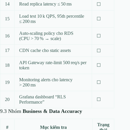
14
Read replica latency ≤ 50 ms
☐
Load test 10 k QPS, 95th percentile
15
☐
≤ 200 ms
Auto‑scaling policy cho RDS
16
☐
(CPU > 70 % → scale)
17
CDN cache cho static assets
☐
API Gateway rate‑limit 500 req/s per
18
☐
token
Monitoring alerts cho latency
19
☐
> 200 ms
Grafana dashboard “RLS
20
☐
Performance”
9.3 Nhóm
Business & Data Accuracy
Trạng
#
Mục kiểm tra
thái