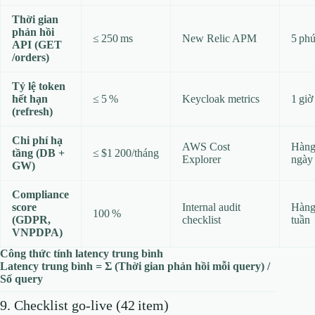
Thời gian
phản hồi
≤ 250 ms
New Relic APM
5 phú
API (GET
/orders)
Tỷ lệ token
hết hạn
≤ 5 %
Keycloak metrics
1 giờ
(refresh)
Chi phí hạ
AWS Cost
Hàn
tầng (DB +
≤ $1 200/tháng
Explorer
ngày
GW)
Compliance
score
Internal audit
Hàn
100 %
(GDPR,
checklist
tuần
VNPDPA)
Công thức tính latency trung bình
Latency trung bình = Σ (Thời gian phản hồi mỗi query) /
Số query
9. Checklist go‑live (42 item)