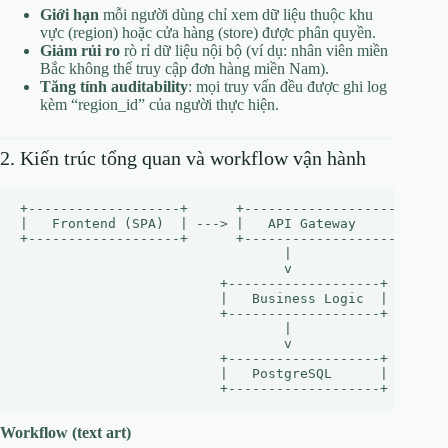
Giới hạn
mỗi người dùng chỉ xem dữ liệu thuộc khu
vực (region) hoặc cửa hàng (store) được phân quyền.
Giảm rủi ro
rò rỉ dữ liệu nội bộ (ví dụ: nhân viên miền
Bắc không thể truy cập đơn hàng miền Nam).
Tăng tính auditability
: mọi truy vấn đều được ghi log
kèm “region_id” của người thực hiện.
2. Kiến trúc tổng quan và workflow vận hành
+-------------------+      +-------------------+      
|   Frontend (SPA)  | ---> |   API Gateway     | ---> 
+-------------------+      +-------------------+      
                                 |                    
                                 v                    
                         +-------------------+   +----
                         |   Business Logic  |   |   R
                         +-------------------+   +----
                                 |                    
                                 v                    
                         +-------------------+   +----
                         |   PostgreSQL      |   |   A
Workflow (text art)