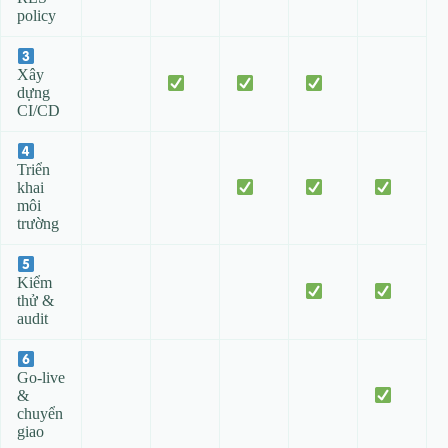
policy
Xây
dựng
CI/CD
Triển
khai
môi
trường
Kiểm
thử &
audit
Go‑live
&
chuyển
giao