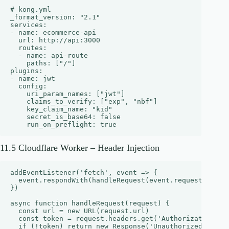
# kong.yml

_format_version: "2.1"

services:

- name: ecommerce-api

  url: http://api:3000

  routes:

  - name: api-route

    paths: ["/"]

plugins:

- name: jwt

  config:

    uri_param_names: ["jwt"]

    claims_to_verify: ["exp", "nbf"]

    key_claim_name: "kid"

    secret_is_base64: false

11.5 Cloudflare Worker – Header Injection
addEventListener('fetch', event => {

  event.respondWith(handleRequest(event.request))

})

async function handleRequest(request) {

  const url = new URL(request.url)

  const token = request.headers.get('Authorization')?.
  if (!token) return new Response('Unauthorized', { st