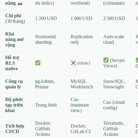
ưu index)
overhead)
(columnar)
(
năng
Chi phí
1 200 USD
1 000 USD
2 500 USD
1
(30 tháng)
Khả
Horizontal
Replication
Auto‑scale
S
năng mở
sharding
only
cloud
v
rộng
Hỗ trợ
(Secure
RLS
(view)
Views)
(
native
Công cụ
pgAdmin,
MySQL
SnowSQL,
quản lý
Prisma
Workbench
Snowsight
Độ phức
Cao
Cao (cloud
tạp triển
Trung bình
(maintain
T
config)
khai
view)
Docker,
Terraform,
Tích hợp
Docker,
D
GitHub
GitHub
CI/CD
GitLab CI
C
Actions
Actions