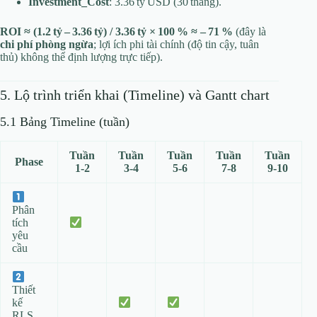
Investment_Cost
: 3.36 tỷ USD (30 tháng).
ROI ≈ (1.2 tỷ – 3.36 tỷ) / 3.36 tỷ × 100 % ≈ – 71 %
(đây là
chi phí phòng ngừa
; lợi ích phi tài chính (độ tin cậy, tuân
thủ) không thể định lượng trực tiếp).
5. Lộ trình triển khai (Timeline) và Gantt chart
5.1 Bảng Timeline (tuần)
Tuần
Tuần
Tuần
Tuần
Tuần
Phase
1‑2
3‑4
5‑6
7‑8
9‑10
Phân
tích
yêu
cầu
Thiết
kế
RLS