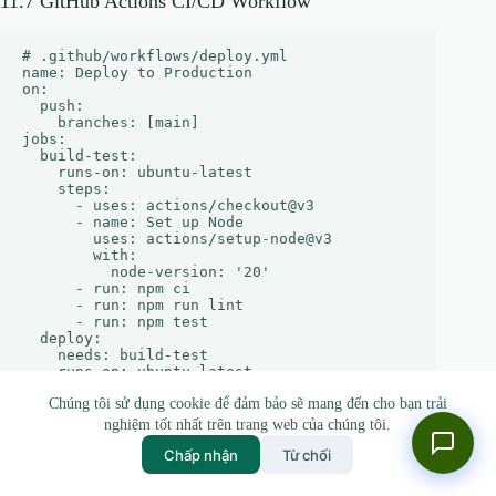
11.7 GitHub Actions CI/CD Workflow
# .github/workflows/deploy.yml

name: Deploy to Production

on:

  push:

    branches: [main]

jobs:

  build-test:

    runs-on: ubuntu-latest

    steps:

      - uses: actions/checkout@v3

      - name: Set up Node

        uses: actions/setup-node@v3

        with:

          node-version: '20'

      - run: npm ci

      - run: npm run lint

      - run: npm test

  deploy:

    needs: build-test

    runs-on: ubuntu-latest

    environment: production

Chúng tôi sử dụng cookie để đảm bảo sẽ mang đến cho bạn trải
    steps:

      - uses: actions/checkout@v3

nghiệm tốt nhất trên trang web của chúng tôi.
      - name: Terraform Init & Apply

Chấp nhận
Từ chối
        env:

          AWS_ACCESS_KEY_ID: ${{ secrets.AWS_KEY }}

          AWS_SECRET_ACCESS_KEY: ${{ secrets.AWS_SECRE