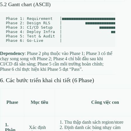
5.2 Gantt chart (ASCII)
Phase 1: Requirement   |■■■■■■■■■■■■■■■■■■■■■■■■■■■■■■
Phase 2: Design RLS    |          ■■■■■■■■■■■■■■■■■■■■
Phase 3: CI/CD Setup   |                ■■■■■■■■■■■■■■
Phase 4: Deploy Infra  |                     ■■■■■■■■■
Phase 5: Test & Audit  |                              
Dependency
: Phase 2 phụ thuộc vào Phase 1; Phase 3 có thể
chạy song song với Phase 2; Phase 4 chỉ bắt đầu sau khi
CI/CD đã sẵn sàng; Phase 5 cần môi trường hoàn chỉnh;
Phase 6 chỉ thực hiện khi Phase 5 đạt “Pass”.
6. Các bước triển khai chi tiết (6 Phase)
Phase
Mục tiêu
Công việc con
1. Thu thập danh sách region/store
1.
Xác định
2. Định danh các bảng nhạy cảm
Phân