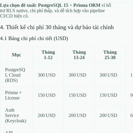
Lựa chọn đề xuất
:
PostgreSQL 15
+
Prisma ORM
vì hỗ
trợ RLS native, chi phí thấp, và dễ tích hợp vào pipeline
CI/CD hiện có.
4. Thiết kế chi phí 30 tháng và dự báo tài chính
4.1 Bảng chi phí chi tiết (USD)
Tháng
Tháng
Tháng
Mục
1‑12
13‑24
25‑30
PostgreSQ
L Cloud
300 USD
300 USD
300 USD
1
(RDS)
Prisma +
150 USD
150 USD
150 USD
9
License
Auth
Service
200 USD
200 USD
200 USD
6
(Keycloak)
API