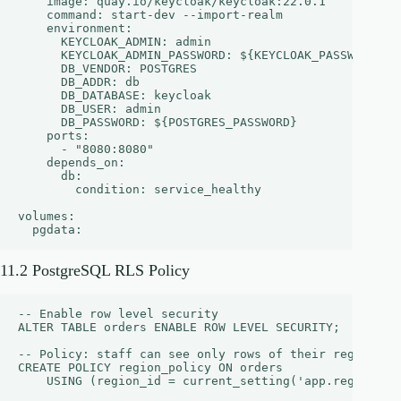
    image: quay.io/keycloak/keycloak:22.0.1

    command: start-dev --import-realm

    environment:

      KEYCLOAK_ADMIN: admin

      KEYCLOAK_ADMIN_PASSWORD: ${KEYCLOAK_PASSWORD}

      DB_VENDOR: POSTGRES

      DB_ADDR: db

      DB_DATABASE: keycloak

      DB_USER: admin

      DB_PASSWORD: ${POSTGRES_PASSWORD}

    ports:

      - "8080:8080"

    depends_on:

      db:

        condition: service_healthy

volumes:

11.2 PostgreSQL RLS Policy
-- Enable row level security

ALTER TABLE orders ENABLE ROW LEVEL SECURITY;

-- Policy: staff can see only rows of their region

CREATE POLICY region_policy ON orders

    USING (region_id = current_setting('app.region_id'