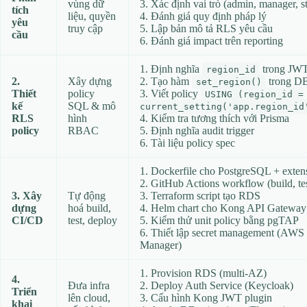
vùng dữ
3. Xác định vai trò (admin, manager, st
tích
liệu, quyền
4. Đánh giá quy định pháp lý
yêu
truy cập
5. Lập bản mô tả RLS yêu cầu
cầu
6. Đánh giá impact trên reporting
1. Định nghĩa
trong JW
region_id
2.
Xây dựng
2. Tạo hàm
trong D
set_region()
Thiết
policy
3. Viết policy
USING (region_id =
kế
SQL & mô
current_setting('app.region_id
RLS
hình
4. Kiểm tra tương thích với Prisma
policy
RBAC
5. Định nghĩa audit trigger
6. Tài liệu policy spec
1. Dockerfile cho PostgreSQL + exten
2. GitHub Actions workflow (build, tes
3. Xây
Tự động
3. Terraform script tạo RDS
dựng
hoá build,
4. Helm chart cho Kong API Gateway
CI/CD
test, deploy
5. Kiểm thử unit policy bằng pgTAP
6. Thiết lập secret management (AWS 
Manager)
1. Provision RDS (multi‑AZ)
4.
Đưa infra
2. Deploy Auth Service (Keycloak)
Triển
lên cloud,
3. Cấu hình Kong JWT plugin
khai