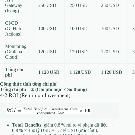
Gateway
250 USD
250 USD
250 USD
7
(Kong)
CI/CD
(GitHub
100 USD
100 USD
100 USD
3
Actions)
Monitoring
(Grafana
120 USD
120 USD
120 USD
3
Cloud)
Tổng chi
1 120 USD
1 120 USD
1 120 USD
3
phí
Công thức tính tổng chi phí
Tổng chi phí = Σ (Chi phí mục × Số tháng)
4‑2 ROI (Return on Investment)
Total_Benefits
: giảm 0.8 % rủi ro vi phạm dữ liệu →
0.8 % × 150 tỷ USD = 1.2 tỷ USD (ước tính).