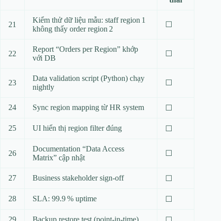
Kiểm thử dữ liệu mẫu: staff region 1
21
☐
không thấy order region 2
Report “Orders per Region” khớp
22
☐
với DB
Data validation script (Python) chạy
23
☐
nightly
24
Sync region mapping từ HR system
☐
25
UI hiển thị region filter đúng
☐
Documentation “Data Access
26
☐
Matrix” cập nhật
27
Business stakeholder sign‑off
☐
28
SLA: 99.9 % uptime
☐
29
Backup restore test (point‑in‑time)
☐