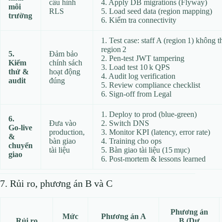
cấu hình
4. Apply DB migrations (Flyway)
môi
RLS
5. Load seed data (region mapping)
trường
6. Kiểm tra connectivity
1. Test case: staff A (region 1) không 
region 2
5.
Đảm bảo
2. Pen‑test JWT tampering
Kiểm
chính sách
3. Load test 10 k QPS
thử &
hoạt động
4. Audit log verification
audit
đúng
5. Review compliance checklist
6. Sign‑off from Legal
1. Deploy to prod (blue‑green)
6.
Đưa vào
2. Switch DNS
Go‑live
production,
3. Monitor KPI (latency, error rate)
&
bàn giao
4. Training cho ops
chuyển
tài liệu
5. Bàn giao tài liệu (15 mục)
giao
6. Post‑mortem & lessons learned
7. Rủi ro, phương án B và C
Phương án
Mức
Phương án A
Rủi ro
B (Dự