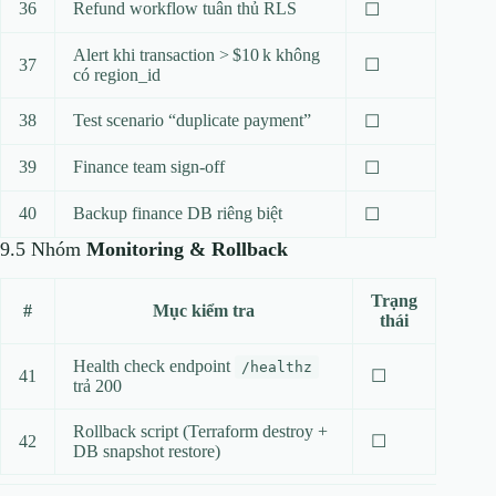
36
Refund workflow tuân thủ RLS
☐
Alert khi transaction > $10 k không
37
☐
có region_id
38
Test scenario “duplicate payment”
☐
39
Finance team sign‑off
☐
40
Backup finance DB riêng biệt
☐
9.5 Nhóm
Monitoring & Rollback
Trạng
#
Mục kiểm tra
thái
Health check endpoint
/healthz
41
☐
trả 200
Rollback script (Terraform destroy +
42
☐
DB snapshot restore)