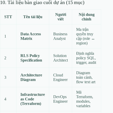
10. Tài liệu bàn giao cuối dự án (15 mục)
Người
Nội dung
STT
Tên tài liệu
viết
chính
Ma trận
Data Access
Business
quyền truy
1
Matrix
Analyst
cập (role ↔
region)
Định nghĩa
RLS Policy
Solution
2
policy SQL,
Specification
Architect
trigger, audit
Diagram
Architecture
Cloud
3
toàn cảnh,
Diagram
Engineer
flow text art
Mã
Infrastructure
DevOps
Terraform,
4
as Code
Engineer
modules,
(Terraform)
variables