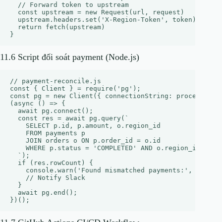
  // Forward token to upstream

  const upstream = new Request(url, request)

  upstream.headers.set('X-Region-Token', token)

  return fetch(upstream)

11.6 Script đối soát payment (Node.js)
// payment-reconcile.js

const { Client } = require('pg');

const pg = new Client({ connectionString: process.env.
(async () => {

  await pg.connect();

  const res = await pg.query(`

    SELECT p.id, p.amount, o.region_id

    FROM payments p

    JOIN orders o ON p.order_id = o.id

    WHERE p.status = 'COMPLETED' AND o.region_id <> p.
  `);

  if (res.rowCount) {

    console.warn('Found mismatched payments:', res.row
    // Notify Slack

  }

  await pg.end();
