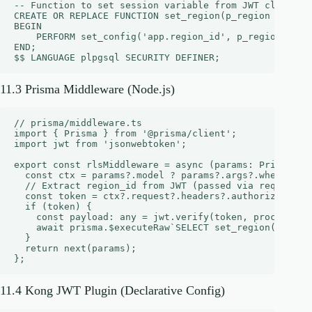
-- Function to set session variable from JWT claim

CREATE OR REPLACE FUNCTION set_region(p_region int) RE
BEGIN

    PERFORM set_config('app.region_id', p_region::text
END;

11.3 Prisma Middleware (Node.js)
// prisma/middleware.ts

import { Prisma } from '@prisma/client';

import jwt from 'jsonwebtoken';

export const rlsMiddleware = async (params: Prisma.Mid
  const ctx = params?.model ? params?.args?.where : {}
  // Extract region_id from JWT (passed via request he
  const token = ctx?.request?.headers?.authorization?.
  if (token) {

    const payload: any = jwt.verify(token, process.env
    await prisma.$executeRaw`SELECT set_region(${paylo
  }

  return next(params);

11.4 Kong JWT Plugin (Declarative Config)