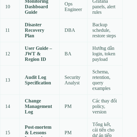
Monitoring
Grafana
Ops
10
Dashboard
panels, alert
Engineer
Guide
rules
Disaster
Backup
11
Recovery
DBA
schedule,
Plan
restore steps
User Guide –
Hướng dẫn
12
JWT &
BA
login, token
Region ID
payload
Schema,
Audit Log
Security
retention,
13
Specification
Analyst
query
examples
Change
Các thay đổi
14
Management
PM
policy,
Log
version
Tổng kết,
Post‑mortem
cải tiến cho
15
& Lessons
PM
dự án tiếp