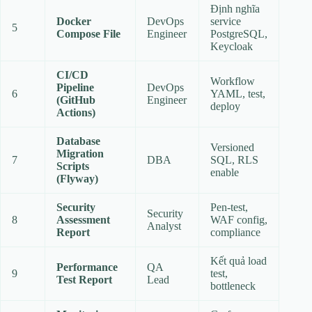
Định nghĩa
Docker
DevOps
service
5
Compose File
Engineer
PostgreSQL,
Keycloak
CI/CD
Workflow
Pipeline
DevOps
6
YAML, test,
(GitHub
Engineer
deploy
Actions)
Database
Versioned
Migration
7
DBA
SQL, RLS
Scripts
enable
(Flyway)
Security
Pen‑test,
Security
8
Assessment
WAF config,
Analyst
Report
compliance
Kết quả load
Performance
QA
9
test,
Test Report
Lead
bottleneck