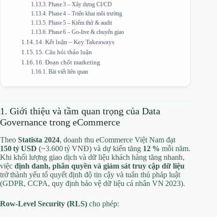
Phase 3 – Xây dựng CI/CD
Phase 4 – Triển khai môi trường
Phase 5 – Kiểm thử & audit
Phase 6 – Go‑live & chuyển giao
14. Kết luận – Key Takeaways
15. Câu hỏi thảo luận
16. Đoạn chốt marketing
Bài viết liên quan
1. Giới thiệu và tầm quan trọng của Data
Governance trong eCommerce
Theo
Statista 2024
, doanh thu eCommerce Việt Nam đạt
150 tỷ USD
(~3.600 tỷ VNĐ) và dự kiến tăng
12 %
mỗi năm.
Khi khối lượng giao dịch và dữ liệu khách hàng tăng nhanh,
việc
định danh, phân quyền và giám sát truy cập dữ liệu
trở thành yếu tố quyết định độ tin cậy và tuân thủ pháp luật
(GDPR, CCPA, quy định bảo vệ dữ liệu cá nhân VN 2023).
Row‑Level Security (RLS)
cho phép: