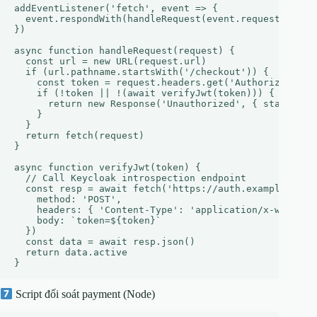
addEventListener('fetch', event => {

  event.respondWith(handleRequest(event.request))

})

async function handleRequest(request) {

  const url = new URL(request.url)

  if (url.pathname.startsWith('/checkout')) {

    const token = request.headers.get('Authorization')
    if (!token || !(await verifyJwt(token))) {

      return new Response('Unauthorized', { status: 40
    }

  }

  return fetch(request)

}

async function verifyJwt(token) {

  // Call Keycloak introspection endpoint

  const resp = await fetch('https://auth.example.com/i
    method: 'POST',

    headers: { 'Content-Type': 'application/x-www-form
    body: `token=${token}`

  })

  const data = await resp.json()

  return data.active

Script đối soát payment (Node)