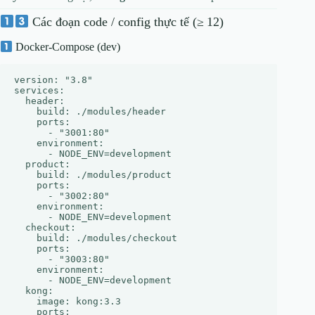
Các đoạn code / config thực tế (≥ 12)
Docker‑Compose (dev)
version: "3.8"

services:

  header:

    build: ./modules/header

    ports:

      - "3001:80"

    environment:

      - NODE_ENV=development

  product:

    build: ./modules/product

    ports:

      - "3002:80"

    environment:

      - NODE_ENV=development

  checkout:

    build: ./modules/checkout

    ports:

      - "3003:80"

    environment:

      - NODE_ENV=development

  kong:

    image: kong:3.3

    ports:
