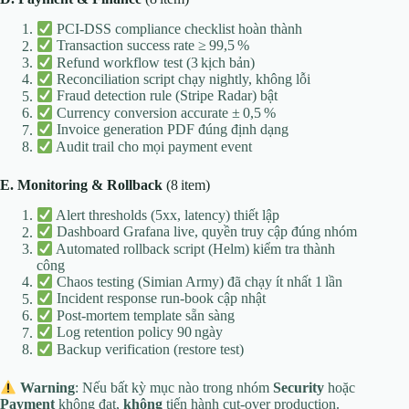
PCI‑DSS compliance checklist hoàn thành
Transaction success rate ≥ 99,5 %
Refund workflow test (3 kịch bản)
Reconciliation script chạy nightly, không lỗi
Fraud detection rule (Stripe Radar) bật
Currency conversion accurate ± 0,5 %
Invoice generation PDF đúng định dạng
Audit trail cho mọi payment event
E. Monitoring & Rollback
(8 item)
Alert thresholds (5xx, latency) thiết lập
Dashboard Grafana live, quyền truy cập đúng nhóm
Automated rollback script (Helm) kiểm tra thành
công
Chaos testing (Simian Army) đã chạy ít nhất 1 lần
Incident response run‑book cập nhật
Post‑mortem template sẵn sàng
Log retention policy 90 ngày
Backup verification (restore test)
Warning
: Nếu bất kỳ mục nào trong nhóm
Security
hoặc
Payment
không đạt,
không
tiến hành cut‑over production.