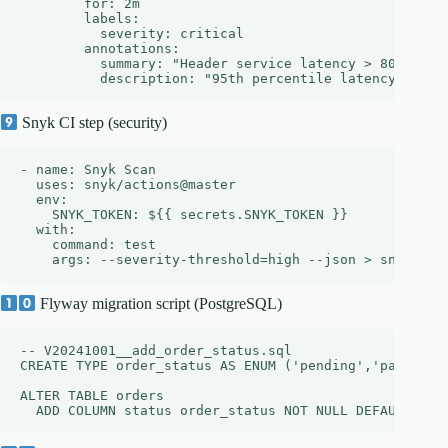
        for: 2m

        labels:

          severity: critical

        annotations:

          summary: "Header service latency > 800ms"

Snyk CI step (security)
- name: Snyk Scan

  uses: snyk/actions@master

  env:

    SNYK_TOKEN: ${{ secrets.SNYK_TOKEN }}

  with:

    command: test

Flyway migration script (PostgreSQL)
-- V20241001__add_order_status.sql

CREATE TYPE order_status AS ENUM ('pending','paid','sh
ALTER TABLE orders
