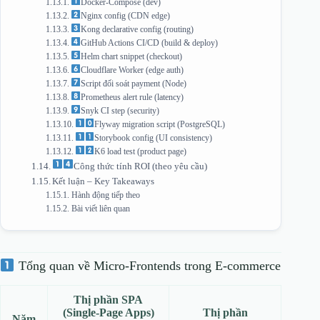
Docker‑Compose (dev)
Nginx config (CDN edge)
Kong declarative config (routing)
GitHub Actions CI/CD (build & deploy)
Helm chart snippet (checkout)
Cloudflare Worker (edge auth)
Script đối soát payment (Node)
Prometheus alert rule (latency)
Snyk CI step (security)
Flyway migration script (PostgreSQL)
Storybook config (UI consistency)
K6 load test (product page)
Công thức tính ROI (theo yêu cầu)
Kết luận – Key Takeaways
Hành động tiếp theo
Bài viết liên quan
Tổng quan về Micro‑Frontends trong E‑commerce
Thị phần SPA
(Single‑Page Apps)
Thị phần
Năm