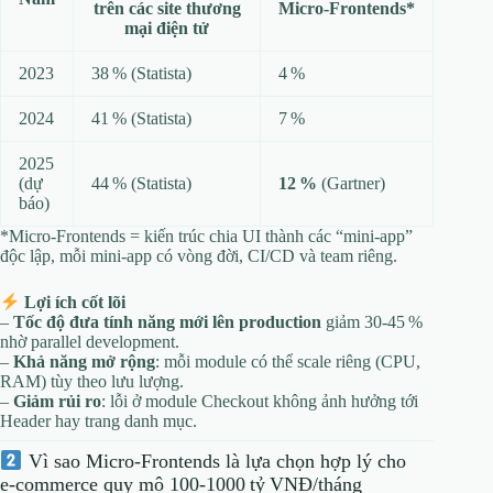
trên các site thương
Micro‑Frontends*
mại điện tử
2023
38 % (Statista)
4 %
2024
41 % (Statista)
7 %
2025
(dự
44 % (Statista)
12 %
(Gartner)
báo)
*Micro‑Frontends = kiến trúc chia UI thành các “mini‑app”
độc lập, mỗi mini‑app có vòng đời, CI/CD và team riêng.
Lợi ích cốt lõi
–
Tốc độ đưa tính năng mới lên production
giảm 30‑45 %
nhờ parallel development.
–
Khả năng mở rộng
: mỗi module có thể scale riêng (CPU,
RAM) tùy theo lưu lượng.
–
Giảm rủi ro
: lỗi ở module Checkout không ảnh hưởng tới
Header hay trang danh mục.
Vì sao Micro‑Frontends là lựa chọn hợp lý cho
e‑commerce quy mô 100‑1000 tỷ VNĐ/tháng