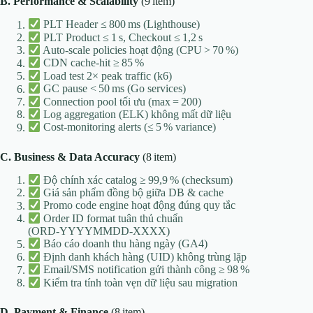
B. Performance & Scalability
(9 item)
PLT Header ≤ 800 ms (Lighthouse)
PLT Product ≤ 1 s, Checkout ≤ 1,2 s
Auto‑scale policies hoạt động (CPU > 70 %)
CDN cache‑hit ≥ 85 %
Load test 2× peak traffic (k6)
GC pause < 50 ms (Go services)
Connection pool tối ưu (max = 200)
Log aggregation (ELK) không mất dữ liệu
Cost‑monitoring alerts (≤ 5 % variance)
C. Business & Data Accuracy
(8 item)
Độ chính xác catalog ≥ 99,9 % (checksum)
Giá sản phẩm đồng bộ giữa DB & cache
Promo code engine hoạt động đúng quy tắc
Order ID format tuân thủ chuẩn
(ORD‑YYYYMMDD‑XXXX)
Báo cáo doanh thu hàng ngày (GA4)
Định danh khách hàng (UID) không trùng lặp
Email/SMS notification gửi thành công ≥ 98 %
Kiểm tra tính toàn vẹn dữ liệu sau migration
D. Payment & Finance
(8 item)