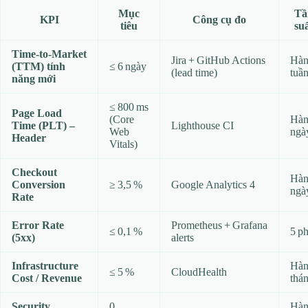
Mục
Tầ
KPI
Công cụ đo
tiêu
su
Time‑to‑Market
Jira + GitHub Actions
Hà
(TTM) tính
≤ 6 ngày
(lead time)
tuầ
năng mới
≤ 800 ms
Page Load
(Core
Hà
Time (PLT) –
Lighthouse CI
Web
ngà
Header
Vitals)
Checkout
Hà
Conversion
≥ 3,5 %
Google Analytics 4
ngà
Rate
Error Rate
Prometheus + Grafana
≤ 0,1 %
5 ph
(5xx)
alerts
Infrastructure
Hà
≤ 5 %
CloudHealth
Cost / Revenue
thá
Security
0
Hà