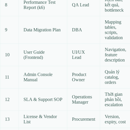
Performance Test
8
QA Lead
kết quả,
Report (k6)
bottleneck
Mapping
tables,
9
Data Migration Plan
DBA
scripts,
validation
Navigation,
User Guide
UI/UX
10
feature
(Frontend)
Lead
description
Quản lý
Admin Console
Product
11
catalog,
Manual
Owner
orders
Thời gian
Operations
12
SLA & Support SOP
phản hồi,
Manager
escalation
License & Vendor
Version,
13
Procurement
List
expiry, cost