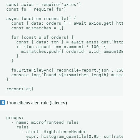
const axios = require('axios')

const fs = require('fs')

async function reconcile() {

  const { data: orders } = await axios.get('https://ap
  const mismatches = []

  for (const o of orders) {

    const { data: txn } = await axios.get(`https://api
    if (txn.amount !== o.amount * 100) {

      mismatches.push({ orderId: o.id, amountDB: o.amo
    }

  }

  fs.writeFileSync('reconcile-report.json', JSON.strin
  console.log(`Found ${mismatches.length} mismatches`)
}

Prometheus alert rule (latency)
groups:

  - name: microfrontend.rules

    rules:

      - alert: HighLatencyHeader

        expr: histogram_quantile(0.95, sum(rate(http_