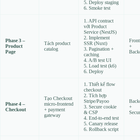
5. Deploy staging
6. Smoke test
1. API contract
với Product
Service (NestJS)
2. Implement
Phase 3 –
Front
Tách product
SSR (Nuxt)
Product
+
catalog
3. Pagination +
Page
Back
caching
4. A/B test UI
5. Load test (k6)
6. Deploy
1. Thiết kế flow
checkout
2. Tích hợp
Tạo Checkout
Stripe/Payoo
Back
Phase 4 –
micro‑frontend
3. Secure cookie
+
Checkout
+ payment
& CSP
Secur
gateway
4. End‑to‑end test
5. Canary release
6. Rollback script