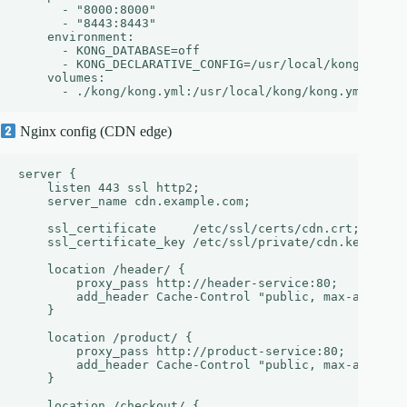
      - "8000:8000"

      - "8443:8443"

    environment:

      - KONG_DATABASE=off

      - KONG_DECLARATIVE_CONFIG=/usr/local/kong/kong.y
    volumes:

Nginx config (CDN edge)
server {

    listen 443 ssl http2;

    server_name cdn.example.com;

    ssl_certificate     /etc/ssl/certs/cdn.crt;

    ssl_certificate_key /etc/ssl/private/cdn.key;

    location /header/ {

        proxy_pass http://header-service:80;

        add_header Cache-Control "public, max-age=300"
    }

    location /product/ {

        proxy_pass http://product-service:80;

        add_header Cache-Control "public, max-age=180"
    }

    location /checkout/ {
