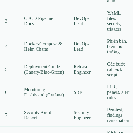
auth
YAML
CI/CD Pipeline
DevOps
files,
3
Docs
Lead
secrets,
triggers
Phiên bản,
Docker‑Compose &
DevOps
4
biến môi
Helm Charts
Lead
trường
Các bước,
Deployment Guide
Release
5
rollback
(Canary/Blue‑Green)
Engineer
script
Link,
Monitoring
6
SRE
panels, alert
Dashboard (Grafana)
rules
Pen‑test,
Security Audit
Security
7
findings,
Report
Engineer
remediation
Kịch bản,