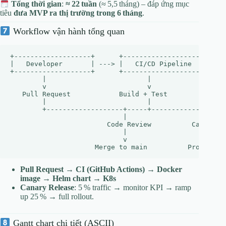
Tổng thời gian
:
≈ 22 tuần
(≈ 5,5 tháng) – đáp ứng mục
tiêu
đưa MVP ra thị trường trong 6 tháng
.
Workflow vận hành tổng quan
+-------------------+      +-------------------+      
|   Developer       | ---> |   CI/CD Pipeline  | ---> 
+-------------------+      +-------------------+      
        |                         |                   
        v                         v                   
   Pull Request            Build + Test               
        |                         |                   
        +-------------------+-----+-------------------
                            |                     |

                        Code Review          Canary Re
                            |                     |

                            v                     v

Pull Request → CI (GitHub Actions) → Docker
image → Helm chart → K8s
Canary Release
: 5 % traffic → monitor KPI → ramp
up 25 % → full rollout.
Gantt chart chi tiết (ASCII)