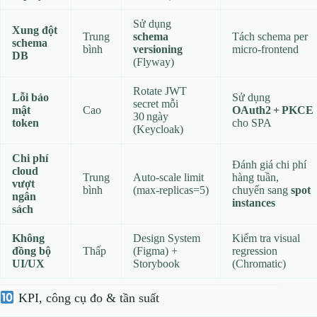
Sử dụng
Xung đột
Trung
schema
Tách schema per
schema
bình
versioning
micro‑frontend
DB
(Flyway)
Rotate JWT
Lỗi bảo
Sử dụng
secret mỗi
mật
Cao
OAuth2 + PKCE
30 ngày
token
cho SPA
(Keycloak)
Chi phí
Đánh giá chi phí
cloud
Trung
Auto‑scale limit
hàng tuần,
vượt
bình
(max‑replicas=5)
chuyển sang
spot
ngân
instances
sách
Không
Design System
Kiểm tra visual
đồng bộ
Thấp
(Figma) +
regression
UI/UX
Storybook
(Chromatic)
KPI, công cụ đo & tần suất