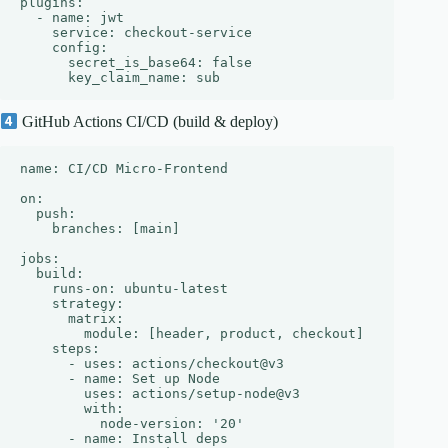
plugins:

  - name: jwt

    service: checkout-service

    config:

      secret_is_base64: false

GitHub Actions CI/CD (build & deploy)
name: CI/CD Micro‑Frontend

on:

  push:

    branches: [main]

jobs:

  build:

    runs-on: ubuntu-latest

    strategy:

      matrix:

        module: [header, product, checkout]

    steps:

      - uses: actions/checkout@v3

      - name: Set up Node

        uses: actions/setup-node@v3

        with:

          node-version: '20'

      - name: Install deps
