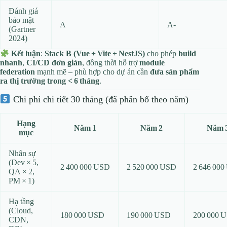
Đánh giá
bảo mật
A
A‑
(Gartner
2024)
Kết luận
:
Stack B (Vue + Vite + NestJS)
cho phép
build
nhanh
,
CI/CD đơn giản
, đồng thời hỗ trợ
module
federation
mạnh mẽ – phù hợp cho dự án cần
đưa sản phẩm
ra thị trường trong < 6 tháng
.
Chi phí chi tiết 30 tháng (đã phân bổ theo năm)
Hạng
Năm 1
Năm 2
Năm 
mục
Nhân sự
(Dev × 5,
2 400 000 USD
2 520 000 USD
2 646 00
QA × 2,
PM × 1)
Hạ tầng
(Cloud,
180 000 USD
190 000 USD
200 000 
CDN,