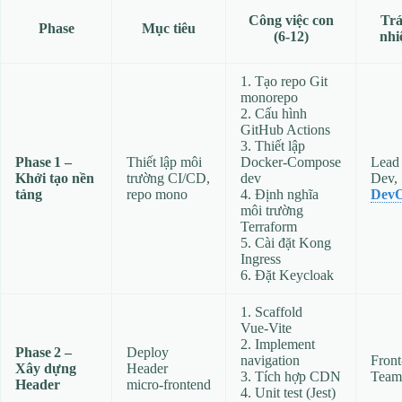
Công việc con
Tr
Phase
Mục tiêu
(6‑12)
nh
1. Tạo repo Git
monorepo
2. Cấu hình
GitHub Actions
3. Thiết lập
Phase 1 –
Thiết lập môi
Docker‑Compose
Lead
Khởi tạo nền
trường CI/CD,
dev
Dev,
tảng
repo mono
4. Định nghĩa
Dev
môi trường
Terraform
5. Cài đặt Kong
Ingress
6. Đặt Keycloak
1. Scaffold
Vue‑Vite
2. Implement
Phase 2 –
Deploy
navigation
Front
Xây dựng
Header
3. Tích hợp CDN
Team
Header
micro‑frontend
4. Unit test (Jest)