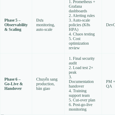
1. Prometheus +
Grafana
dashboards
2. Alerting rules
Phase 5 –
Đưa
3. Auto‑scale
Observability
monitoring,
policies (K8s
Dev
& Scaling
auto‑scale
HPA)
4. Chaos testing
5. Cost
optimization
review
1. Final security
audit
2. Load test 2×
peak
3.
Phase 6 –
Chuyển sang
Documentation
PM 
Go‑Live &
production,
handover
QA
Handover
bàn giao
4. Training
support team
5. Cut‑over plan
6. Post‑go‑live
monitoring