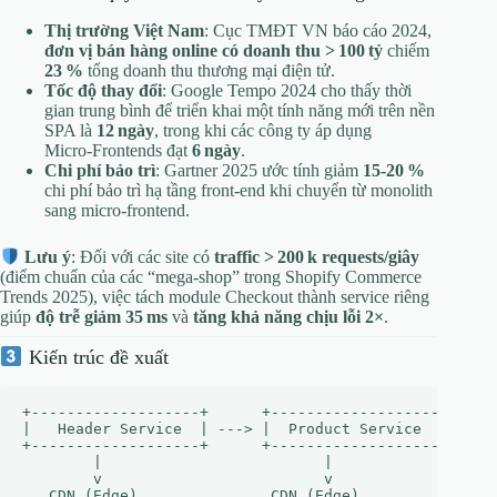
Thị trường Việt Nam
: Cục TMĐT VN báo cáo 2024,
đơn vị bán hàng online có doanh thu > 100 tỷ
chiếm
23 %
tổng doanh thu thương mại điện tử.
Tốc độ thay đổi
: Google Tempo 2024 cho thấy thời
gian trung bình để triển khai một tính năng mới trên nền
SPA là
12 ngày
, trong khi các công ty áp dụng
Micro‑Frontends đạt
6 ngày
.
Chi phí bảo trì
: Gartner 2025 ước tính giảm
15‑20 %
chi phí bảo trì hạ tầng front‑end khi chuyển từ monolith
sang micro‑frontend.
Lưu ý
: Đối với các site có
traffic > 200 k requests/giây
(điểm chuẩn của các “mega‑shop” trong Shopify Commerce
Trends 2025), việc tách module Checkout thành service riêng
giúp
độ trễ giảm 35 ms
và
tăng khả năng chịu lỗi 2×
.
Kiến trúc đề xuất
+-------------------+      +-------------------+      
|   Header Service  | ---> |  Product Service  | ---> 
+-------------------+      +-------------------+      
        |                         |                   
        v                         v                   
   CDN (Edge)               CDN (Edge)                