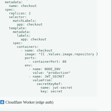
metadata:

  name: checkout

spec:

  replicas: 2

  selector:

    matchLabels:

      app: checkout

  template:

    metadata:

      labels:

        app: checkout

    spec:

      containers:

        - name: checkout

          image: "{{ .Values.image.repository }}:{{ .V
          ports:

            - containerPort: 80

          env:

            - name: NODE_ENV

              value: "production"

            - name: JWT_SECRET

              valueFrom:

                secretKeyRef:

                  name: jwt-secret

Cloudflare Worker (edge auth)