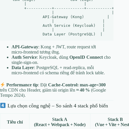
        |                         |                   
        +-----------+-------------+-----------+-------
                    |                         |

                API‑Gateway (Kong)          |

                    |                     |

                Auth Service (Keycloak)   |

                    |                     |

API‑Gateway
: Kong + JWT, route request tới
micro‑frontend tương ứng.
Auth Service
: Keycloak, dùng
OpenID Connect
cho
single‑sign‑on.
Data Layer
: PostgreSQL + read‑replica, mỗi
micro‑frontend có schema riêng để tránh lock table.
Performance tip
: Đặt
Cache‑Control: max‑age=300
trên CDN cho Header, giảm tải origin lên
≈ 40 %
(Google
Tempo 2024).
Lựa chọn công nghệ – So sánh 4 stack phổ biến
Stack A
Stack B
Tiêu chí
(React + Webpack + Node)
(Vue + Vite + Nes