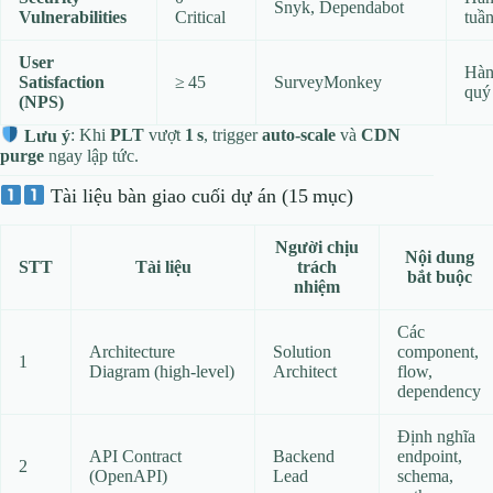
Snyk, Dependabot
Vulnerabilities
Critical
tuầ
User
Hà
Satisfaction
≥ 45
SurveyMonkey
quý
(NPS)
Lưu ý
: Khi
PLT
vượt
1 s
, trigger
auto‑scale
và
CDN
purge
ngay lập tức.
Tài liệu bàn giao cuối dự án (15 mục)
Người chịu
Nội dung
STT
Tài liệu
trách
bắt buộc
nhiệm
Các
Architecture
Solution
component,
1
Diagram (high‑level)
Architect
flow,
dependency
Định nghĩa
API Contract
Backend
endpoint,
2
(OpenAPI)
Lead
schema,