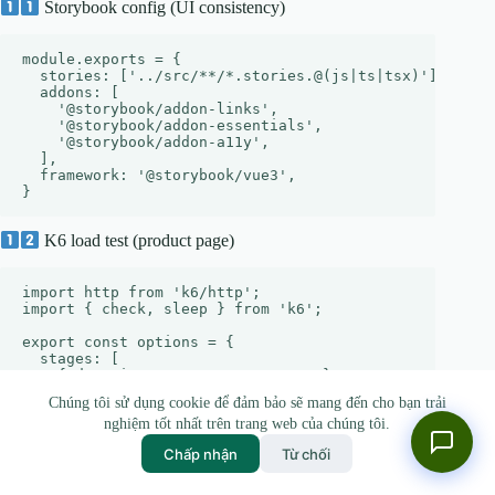
Storybook config (UI consistency)
module.exports = {

  stories: ['../src/**/*.stories.@(js|ts|tsx)'],

  addons: [

    '@storybook/addon-links',

    '@storybook/addon-essentials',

    '@storybook/addon-a11y',

  ],

  framework: '@storybook/vue3',

K6 load test (product page)
import http from 'k6/http';

import { check, sleep } from 'k6';

export const options = {

  stages: [

    { duration: '5m', target: 200 }, // ramp-up

    { duration: '10m', target: 200 }, // steady

Chúng tôi sử dụng cookie để đảm bảo sẽ mang đến cho bạn trải
    { duration: '5m', target: 0 }, // ramp-down

nghiệm tốt nhất trên trang web của chúng tôi.
  ],

};

Chấp nhận
Từ chối
export default function () {

  const res = http.get('https://api.example.com/produc