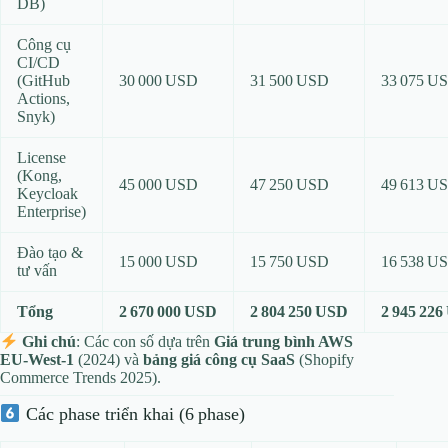
DB)
Công cụ
CI/CD
(GitHub
30 000 USD
31 500 USD
33 075 U
Actions,
Snyk)
License
(Kong,
45 000 USD
47 250 USD
49 613 U
Keycloak
Enterprise)
Đào tạo &
15 000 USD
15 750 USD
16 538 U
tư vấn
Tổng
2 670 000 USD
2 804 250 USD
2 945 22
Ghi chú
: Các con số dựa trên
Giá trung bình AWS
EU‑West‑1
(2024) và
bảng giá công cụ SaaS
(Shopify
Commerce Trends 2025).
Các phase triển khai (6 phase)