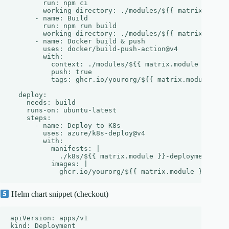
        run: npm ci

        working-directory: ./modules/${{ matrix.module
      - name: Build

        run: npm run build

        working-directory: ./modules/${{ matrix.module
      - name: Docker build & push

        uses: docker/build-push-action@v4

        with:

          context: ./modules/${{ matrix.module }}

          push: true

          tags: ghcr.io/yourorg/${{ matrix.module }}:$
  deploy:

    needs: build

    runs-on: ubuntu-latest

    steps:

      - name: Deploy to K8s

        uses: azure/k8s-deploy@v4

        with:

          manifests: |

            ./k8s/${{ matrix.module }}-deployment.yaml
          images: |

Helm chart snippet (checkout)
apiVersion: apps/v1

kind: Deployment
