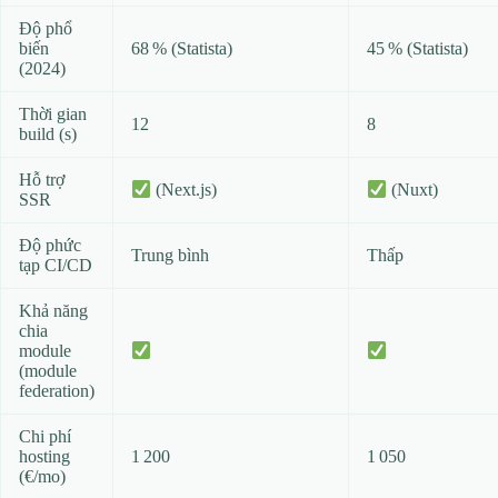
Độ phổ
biến
68 % (Statista)
45 % (Statista)
(2024)
Thời gian
12
8
build (s)
Hỗ trợ
(Next.js)
(Nuxt)
SSR
Độ phức
Trung bình
Thấp
tạp CI/CD
Khả năng
chia
module
(module
federation)
Chi phí
hosting
1 200
1 050
(€/mo)