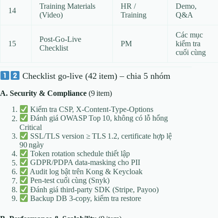
Training Materials
HR /
Demo,
14
(Video)
Training
Q&A
Các mục
Post‑Go‑Live
15
PM
kiểm tra
Checklist
cuối cùng
Checklist go‑live (42 item) – chia 5 nhóm
A. Security & Compliance
(9 item)
Kiểm tra CSP, X‑Content‑Type‑Options
Đánh giá OWASP Top 10, không có lỗ hổng
Critical
SSL/TLS version ≥ TLS 1.2, certificate hợp lệ
90 ngày
Token rotation schedule thiết lập
GDPR/PDPA data‑masking cho PII
Audit log bật trên Kong & Keycloak
Pen‑test cuối cùng (Snyk)
Đánh giá third‑party SDK (Stripe, Payoo)
Backup DB 3‑copy, kiểm tra restore