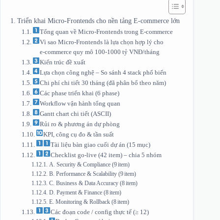
Triển khai Micro‑Frontends cho nền tảng E‑commerce lớn
Tổng quan về Micro‑Frontends trong E‑commerce
Vì sao Micro‑Frontends là lựa chọn hợp lý cho
e‑commerce quy mô 100‑1000 tỷ VNĐ/tháng
Kiến trúc đề xuất
Lựa chọn công nghệ – So sánh 4 stack phổ biến
Chi phí chi tiết 30 tháng (đã phân bổ theo năm)
Các phase triển khai (6 phase)
Workflow vận hành tổng quan
Gantt chart chi tiết (ASCII)
Rủi ro & phương án dự phòng
KPI, công cụ đo & tần suất
Tài liệu bàn giao cuối dự án (15 mục)
Checklist go‑live (42 item) – chia 5 nhóm
A. Security & Compliance (9 item)
B. Performance & Scalability (9 item)
C. Business & Data Accuracy (8 item)
D. Payment & Finance (8 item)
E. Monitoring & Rollback (8 item)
Các đoạn code / config thực tế (≥ 12)