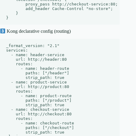
        proxy_pass http://checkout-service:80;

        add_header Cache-Control "no-store";

    }

Kong declarative config (routing)
_format_version: "2.1"

services:

  - name: header-service

    url: http://header:80

    routes:

      - name: header-route

        paths: ["/header"]

        strip_path: true

  - name: product-service

    url: http://product:80

    routes:

      - name: product-route

        paths: ["/product"]

        strip_path: true

  - name: checkout-service

    url: http://checkout:80

    routes:

      - name: checkout-route

        paths: ["/checkout"]

        strip_path: true
