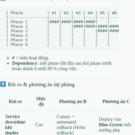
| Phase          | W1 | W2 | W3 | W4 | W5 | W6 | W7 |
|----------------|----|----|----|----|----|----|----|
| Phase 1        |####|####|####|####|    |    |    |
| Phase 2        |    |    |####|####|####|####|    |
| Phase 3        |    |    |    |    |####|####|####|
| Phase 4        |    |    |    |    |    |    |####|
| Phase 5        |    |    |    |    |    |    |    |
#
= tuần hoạt động.
Dependency
: mỗi phase bắt đầu sau khi phase trước
hoàn thành ít nhất 80 % công việc.
Rủi ro & phương án dự phòng
Mức
Rủi ro
Phương án B
Phương án C
độ
Service
Canary +
Deploy vào
downtime
automated
Cao
Blue‑Green
môi
khi
rollback (Helm
trường phụ
deploy
rollback)