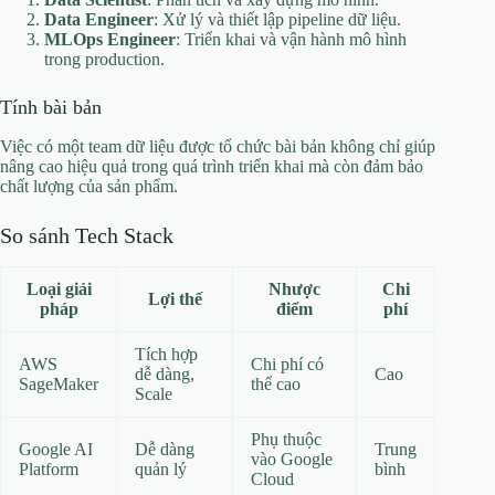
Data Engineer
: Xử lý và thiết lập pipeline dữ liệu.
MLOps Engineer
: Triển khai và vận hành mô hình
trong production.
Tính bài bản
Việc có một team dữ liệu được tổ chức bài bản không chỉ giúp
nâng cao hiệu quả trong quá trình triển khai mà còn đảm bảo
chất lượng của sản phẩm.
So sánh Tech Stack
Loại giải
Nhược
Chi
Lợi thế
pháp
điểm
phí
Tích hợp
AWS
Chi phí có
dễ dàng,
Cao
SageMaker
thể cao
Scale
Phụ thuộc
Google AI
Dễ dàng
Trung
vào Google
Platform
quản lý
bình
Cloud