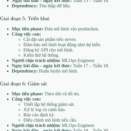
Ngày bắt đầu – ngày kết thúc:
Tuần 13 – Tuần 16.
Dependency:
Thu thập dữ liệu.
Giai đoạn 5: Triển khai
Mục tiêu phase:
Đưa mô hình vào production.
Công việc con:
Cài đặt sản phẩm trên server.
Đảm bảo mô hình hoạt động như dự kiến.
Đăng ký API cho mô hình.
Kiểm thử hệ thống.
Người chịu trách nhiệm:
MLOps Engineer.
Ngày bắt đầu – ngày kết thúc:
Tuần 17 – Tuần 18.
Dependency:
Huấn luyện mô hình.
Giai đoạn 6: Giám sát
Mục tiêu phase:
Theo dõi và tối ưu.
Công việc con:
Thiết lập hệ thống giám sát.
Xử lý log và cảnh báo.
Báo cáo định kỳ.
Điều chỉnh mô hình nếu cần.
Người chịu trách nhiệm:
MLOps Engineer.
Ngày bắt đầu – ngày kết thúc:
Tuần 19 – Tuần 30.