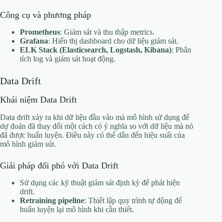
Công cụ và phương pháp
Prometheus
: Giám sát và thu thập metrics.
Grafana
: Hiển thị dashboard cho dữ liệu giám sát.
ELK Stack (Elasticsearch, Logstash, Kibana)
: Phân
tích log và giám sát hoạt động.
Data Drift
Khái niệm Data Drift
Data drift xảy ra khi dữ liệu đầu vào mà mô hình sử dụng để
dự đoán đã thay đổi một cách có ý nghĩa so với dữ liệu mà nó
đã được huấn luyện. Điều này có thể dẫn đến hiệu suất của
mô hình giảm sút.
Giải pháp đối phó với Data Drift
Sử dụng các kỹ thuật giám sát định kỳ để phát hiện
drift.
Retraining pipeline
: Thiết lập quy trình tự động để
huấn luyện lại mô hình khi cần thiết.