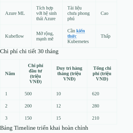
Tích hợp
Tài liệu
Azure ML
với hệ sinh
chưa phong
Cao
thái Azure
phú
Cần
kiến
Mở rộng,
Kubeflow
thức
Thấp
mạnh mẽ
Kubernetes
Chi phí chi tiết 30 tháng
Chi phí
Duy trì hàng
Tổng chi
đầu tư
Năm
tháng (triệu
phí (triệu
(triệu
VNĐ)
VNĐ)
VNĐ)
1
500
10
620
2
200
12
280
3
150
15
210
Bảng Timeline triển khai hoàn chỉnh