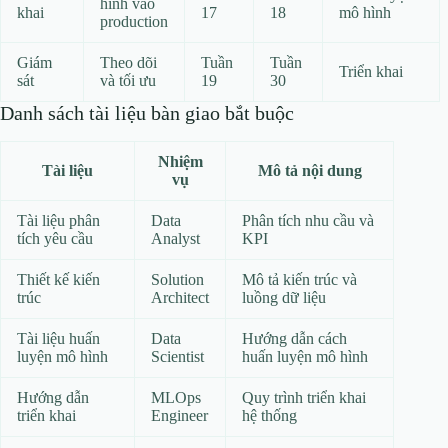
hình vào
khai
17
18
mô hình
production
Giám
Theo dõi
Tuần
Tuần
Triển khai
sát
và tối ưu
19
30
Danh sách tài liệu bàn giao bắt buộc
Nhiệm
Tài liệu
Mô tả nội dung
vụ
Tài liệu phân
Data
Phân tích nhu cầu và
tích yêu cầu
Analyst
KPI
Thiết kế kiến
Solution
Mô tả kiến trúc và
trúc
Architect
luồng dữ liệu
Tài liệu huấn
Data
Hướng dẫn cách
luyện mô hình
Scientist
huấn luyện mô hình
Hướng dẫn
MLOps
Quy trình triển khai
triển khai
Engineer
hệ thống