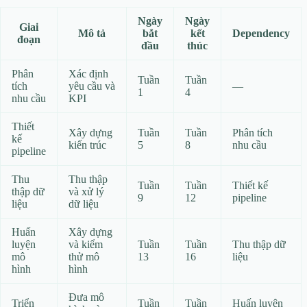
Ngày
Ngày
Giai
Mô tả
bắt
kết
Dependency
đoạn
đầu
thúc
Phân
Xác định
Tuần
Tuần
tích
yêu cầu và
—
1
4
nhu cầu
KPI
Thiết
Xây dựng
Tuần
Tuần
Phân tích
kế
kiến trúc
5
8
nhu cầu
pipeline
Thu
Thu thập
Tuần
Tuần
Thiết kế
thập dữ
và xử lý
9
12
pipeline
liệu
dữ liệu
Huấn
Xây dựng
luyện
và kiểm
Tuần
Tuần
Thu thập dữ
mô
thử mô
13
16
liệu
hình
hình
Đưa mô
Triển
Tuần
Tuần
Huấn luyện