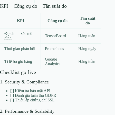
KPI + Công cụ đo + Tần suất đo
Tần suất
KPI
Công cụ đo
đo
Độ chính xác mô
TensorBoard
Hàng tuần
hình
Thời gian phản hồi
Prometheus
Hàng ngày
Google
Tỉ lệ bỏ giỏ hàng
Hàng tuần
Analytics
Checklist go-live
1. Security & Compliance
[ ] Kiểm tra bảo mật API
[ ] Đánh giá tuân thủ GDPR
[ ] Thiết lập chứng chỉ SSL
2. Performance & Scalability