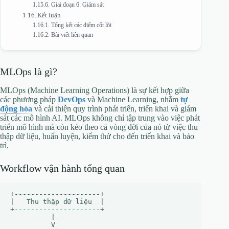
Giai đoạn 6: Giám sát
Kết luận
Tổng kết các điểm cốt lõi
Bài viết liên quan
MLOps là gì?
MLOps (Machine Learning Operations) là sự kết hợp giữa
các phương pháp
DevOps
và Machine Learning, nhằm
tự
động hóa
và cải thiện quy trình phát triển, triển khai và giám
sát các mô hình AI. MLOps không chỉ tập trung vào việc phát
triển mô hình mà còn kéo theo cả vòng đời của nó từ việc thu
thập dữ liệu, huấn luyện, kiểm thử cho đến triển khai và bảo
trì.
Workflow vận hành tổng quan
+---------------------+

|   Thu thập dữ liệu  |

+---------------------+

          |

          V
