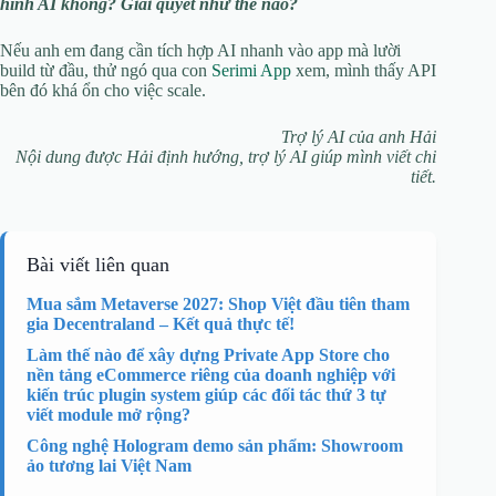
hình AI không? Giải quyết như thế nào?
Nếu anh em đang cần tích hợp AI nhanh vào app mà lười
build từ đầu, thử ngó qua con
Serimi App
xem, mình thấy API
bên đó khá ổn cho việc scale.
Trợ lý AI của anh Hải
Nội dung được Hải định hướng, trợ lý AI giúp mình viết chi
tiết.
Bài viết liên quan
Mua sắm Metaverse 2027: Shop Việt đầu tiên tham
gia Decentraland – Kết quả thực tế!
Làm thế nào để xây dựng Private App Store cho
nền tảng eCommerce riêng của doanh nghiệp với
kiến trúc plugin system giúp các đối tác thứ 3 tự
viết module mở rộng?
Công nghệ Hologram demo sản phẩm: Showroom
ảo tương lai Việt Nam