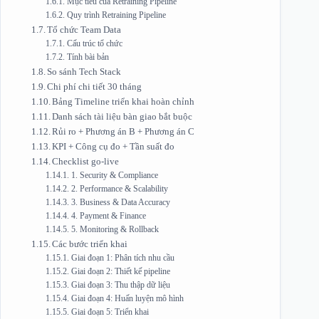
Mục tiêu của Retraining Pipeline
Quy trình Retraining Pipeline
Tổ chức Team Data
Cấu trúc tổ chức
Tính bài bản
So sánh Tech Stack
Chi phí chi tiết 30 tháng
Bảng Timeline triển khai hoàn chỉnh
Danh sách tài liệu bàn giao bắt buộc
Rủi ro + Phương án B + Phương án C
KPI + Công cụ đo + Tần suất đo
Checklist go-live
1. Security & Compliance
2. Performance & Scalability
3. Business & Data Accuracy
4. Payment & Finance
5. Monitoring & Rollback
Các bước triển khai
Giai đoạn 1: Phân tích nhu cầu
Giai đoạn 2: Thiết kế pipeline
Giai đoạn 3: Thu thập dữ liệu
Giai đoạn 4: Huấn luyện mô hình
Giai đoạn 5: Triển khai