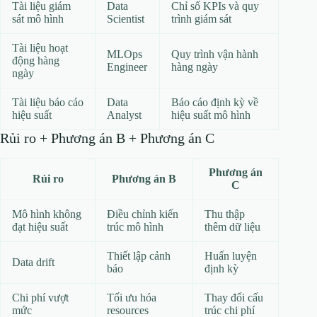
Tài liệu giám
Data
Chỉ số KPIs và quy
sát mô hình
Scientist
trình giám sát
Tài liệu hoạt
MLOps
Quy trình vận hành
động hàng
Engineer
hàng ngày
ngày
Tài liệu báo cáo
Data
Báo cáo định kỳ về
hiệu suất
Analyst
hiệu suất mô hình
Rủi ro + Phương án B + Phương án C
Phương án
Rủi ro
Phương án B
C
Mô hình không
Điều chỉnh kiến
Thu thập
đạt hiệu suất
trúc mô hình
thêm dữ liệu
Thiết lập cảnh
Huấn luyện
Data drift
báo
định kỳ
Chi phí vượt
Tối ưu hóa
Thay đổi cấu
mức
resources
trúc chi phí