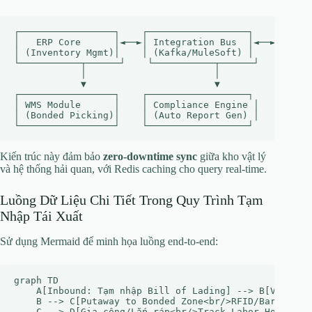
┌─────────────────┐    ┌──────────────────┐    ┌──────
│   ERP Core      │◄──►│ Integration Bus  │◄──►│   Hải
│ (Inventory Mgmt)│    │ (Kafka/MuleSoft) │    │ (VNAC
└───────────┬──────┘    └───────────┬──────┘    └─────
            │                       │

            ▼                       ▼

┌─────────────────┐    ┌──────────────────┐

│ WMS Module      │    │ Compliance Engine │

│ (Bonded Picking)│    │ (Auto Report Gen) │

Kiến trúc này đảm bảo
zero-downtime sync
giữa kho vật lý
và hệ thống hải quan, với Redis caching cho query real-time.
Luồng Dữ Liệu Chi Tiết Trong Quy Trình Tạm
Nhập Tái Xuất
Sử dụng Mermaid để minh họa luồng end-to-end:
graph TD

    A[Inbound: Tạm nhập Bill of Lading] --> B[Validate
    B --> C[Putaway to Bonded Zone<br/>RFID/Barcode Sc
    C --> D[Gia công/Lắp ráp<br/>Track Labor Hours]
