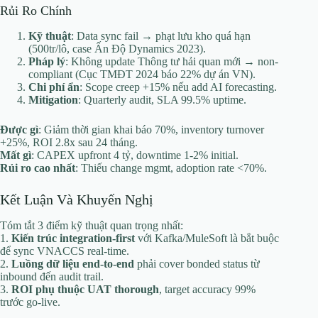
Rủi Ro Chính
Kỹ thuật
: Data sync fail → phạt lưu kho quá hạn
(500tr/lô, case Ấn Độ Dynamics 2023).
Pháp lý
: Không update Thông tư hải quan mới → non-
compliant (Cục TMĐT 2024 báo 22% dự án VN).
Chi phí ẩn
: Scope creep +15% nếu add AI forecasting.
Mitigation
: Quarterly audit, SLA 99.5% uptime.
Được gì
: Giảm thời gian khai báo 70%, inventory turnover
+25%, ROI 2.8x sau 24 tháng.
Mất gì
: CAPEX upfront 4 tỷ, downtime 1-2% initial.
Rủi ro cao nhất
: Thiếu change mgmt, adoption rate <70%.
Kết Luận Và Khuyến Nghị
Tóm tắt 3 điểm kỹ thuật quan trọng nhất:
1.
Kiến trúc integration-first
với Kafka/MuleSoft là bắt buộc
để sync VNACCS real-time.
2.
Luồng dữ liệu end-to-end
phải cover bonded status từ
inbound đến audit trail.
3.
ROI phụ thuộc UAT thorough
, target accuracy 99%
trước go-live.