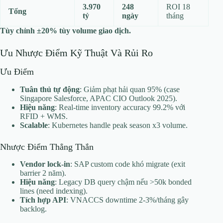
3.970
248
ROI 18
Tổng
tỷ
ngày
tháng
Tùy chỉnh ±20% tùy volume giao dịch.
Ưu Nhược Điểm Kỹ Thuật Và Rủi Ro
Ưu Điểm
Tuân thủ tự động
: Giảm phạt hải quan 95% (case
Singapore Salesforce, APAC CIO Outlook 2025).
Hiệu năng
: Real-time inventory accuracy 99.2% với
RFID + WMS.
Scalable
: Kubernetes handle peak season x3 volume.
Nhược Điểm Thẳng Thắn
Vendor lock-in
: SAP custom code khó migrate (exit
barrier 2 năm).
Hiệu năng
: Legacy DB query chậm nếu >50k bonded
lines (need indexing).
Tích hợp API
: VNACCS downtime 2-3%/tháng gây
backlog.