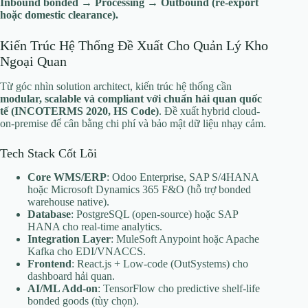
Inbound bonded → Processing → Outbound (re-export
hoặc domestic clearance).
Kiến Trúc Hệ Thống Đề Xuất Cho Quản Lý Kho
Ngoại Quan
Từ góc nhìn solution architect, kiến trúc hệ thống cần
modular, scalable và compliant với chuẩn hải quan quốc
tế (INCOTERMS 2020, HS Code)
. Đề xuất hybrid cloud-
on-premise để cân bằng chi phí và bảo mật dữ liệu nhạy cảm.
Tech Stack Cốt Lõi
Core WMS/ERP
: Odoo Enterprise, SAP S/4HANA
hoặc Microsoft Dynamics 365 F&O (hỗ trợ bonded
warehouse native).
Database
: PostgreSQL (open-source) hoặc SAP
HANA cho real-time analytics.
Integration Layer
: MuleSoft Anypoint hoặc Apache
Kafka cho EDI/VNACCS.
Frontend
: React.js + Low-code (OutSystems) cho
dashboard hải quan.
AI/ML Add-on
: TensorFlow cho predictive shelf-life
bonded goods (tùy chọn).