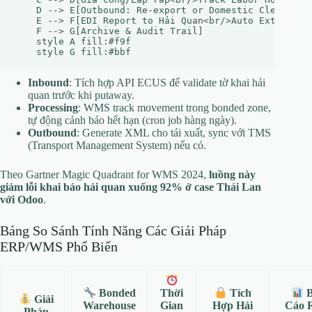
    D --> E[Outbound: Re-export or Domestic Clearance<
    E --> F[EDI Report to Hải Quan<br/>Auto Extend nếu
    F --> G[Archive & Audit Trail]

    style A fill:#f9f

Inbound
: Tích hợp API ECUS để validate tờ khai hải
quan trước khi putaway.
Processing
: WMS track movement trong bonded zone,
tự động cảnh báo hết hạn (cron job hàng ngày).
Outbound
: Generate XML cho tái xuất, sync với TMS
(Transport Management System) nếu có.
Theo Gartner Magic Quadrant for WMS 2024,
luồng này
giảm lỗi khai báo hải quan xuống 92% ở case Thái Lan
với Odoo
.
Bảng So Sánh Tính Năng Các Giải Pháp
ERP/WMS Phổ Biến
Bonded
Thời
Tích
B
Giải
Warehouse
Gian
Hợp Hải
Cáo R
Pháp