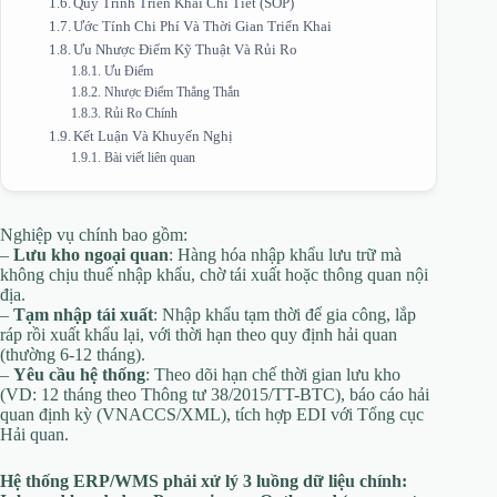
Quy Trình Triển Khai Chi Tiết (SOP)
Ước Tính Chi Phí Và Thời Gian Triển Khai
Ưu Nhược Điểm Kỹ Thuật Và Rủi Ro
Ưu Điểm
Nhược Điểm Thẳng Thắn
Rủi Ro Chính
Kết Luận Và Khuyến Nghị
Bài viết liên quan
Nghiệp vụ chính bao gồm:
–
Lưu kho ngoại quan
: Hàng hóa nhập khẩu lưu trữ mà
không chịu thuế nhập khẩu, chờ tái xuất hoặc thông quan nội
địa.
–
Tạm nhập tái xuất
: Nhập khẩu tạm thời để gia công, lắp
ráp rồi xuất khẩu lại, với thời hạn theo quy định hải quan
(thường 6-12 tháng).
–
Yêu cầu hệ thống
: Theo dõi hạn chế thời gian lưu kho
(VD: 12 tháng theo Thông tư 38/2015/TT-BTC), báo cáo hải
quan định kỳ (VNACCS/XML), tích hợp EDI với Tổng cục
Hải quan.
Hệ thống ERP/WMS phải xử lý 3 luồng dữ liệu chính: