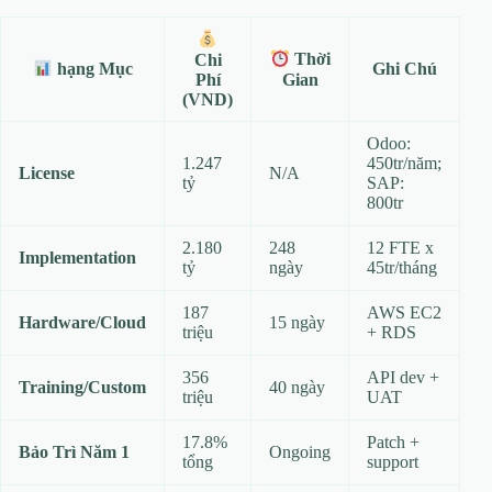
Chi
Thời
Ghi Chú
hạng Mục
Phí
Gian
(VND)
Odoo:
1.247
450tr/năm;
License
N/A
tỷ
SAP:
800tr
2.180
248
12 FTE x
Implementation
tỷ
ngày
45tr/tháng
187
AWS EC2
Hardware/Cloud
15 ngày
triệu
+ RDS
356
API dev +
Training/Custom
40 ngày
triệu
UAT
17.8%
Patch +
Bảo Trì Năm 1
Ongoing
tổng
support