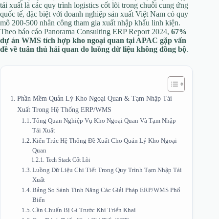
tái xuất là các quy trình logistics cốt lõi trong chuỗi cung ứng
quốc tế, đặc biệt với doanh nghiệp sản xuất Việt Nam có quy
mô 200-500 nhân công tham gia xuất nhập khẩu linh kiện.
Theo báo cáo Panorama Consulting ERP Report 2024,
67%
dự án WMS tích hợp kho ngoại quan tại APAC gặp vấn
đề về tuân thủ hải quan do luồng dữ liệu không đồng bộ
.
Phần Mềm Quản Lý Kho Ngoại Quan & Tạm Nhập Tái
Xuất Trong Hệ Thống ERP/WMS
Tổng Quan Nghiệp Vụ Kho Ngoại Quan Và Tạm Nhập
Tái Xuất
Kiến Trúc Hệ Thống Đề Xuất Cho Quản Lý Kho Ngoại
Quan
Tech Stack Cốt Lõi
Luồng Dữ Liệu Chi Tiết Trong Quy Trình Tạm Nhập Tái
Xuất
Bảng So Sánh Tính Năng Các Giải Pháp ERP/WMS Phổ
Biến
Cần Chuẩn Bị Gì Trước Khi Triển Khai