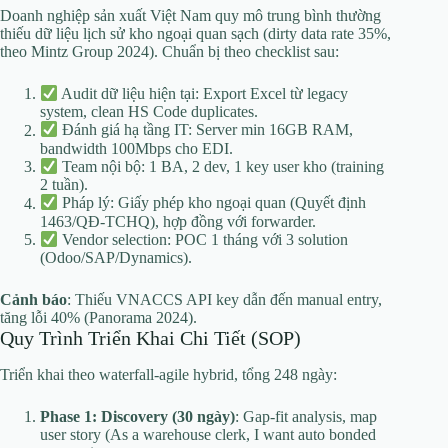
Doanh nghiệp sản xuất Việt Nam quy mô trung bình thường
thiếu dữ liệu lịch sử kho ngoại quan sạch (dirty data rate 35%,
theo Mintz Group 2024). Chuẩn bị theo checklist sau:
Audit dữ liệu hiện tại: Export Excel từ legacy
system, clean HS Code duplicates.
Đánh giá hạ tầng IT: Server min 16GB RAM,
bandwidth 100Mbps cho EDI.
Team nội bộ: 1 BA, 2 dev, 1 key user kho (training
2 tuần).
Pháp lý: Giấy phép kho ngoại quan (Quyết định
1463/QĐ-TCHQ), hợp đồng với forwarder.
Vendor selection: POC 1 tháng với 3 solution
(Odoo/SAP/Dynamics).
Cảnh báo
: Thiếu VNACCS API key dẫn đến manual entry,
tăng lỗi 40% (Panorama 2024).
Quy Trình Triển Khai Chi Tiết (SOP)
Triển khai theo waterfall-agile hybrid, tổng 248 ngày:
Phase 1: Discovery (30 ngày)
: Gap-fit analysis, map
user story (As a warehouse clerk, I want auto bonded