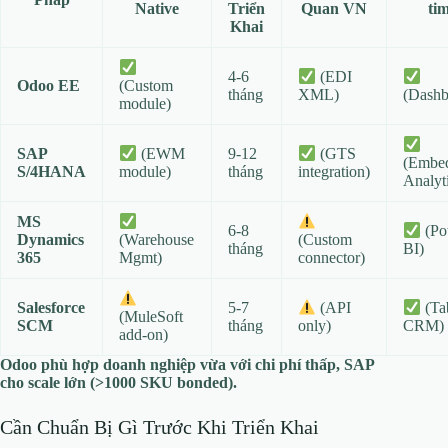
Native
Triển
Quan VN
ti
Khai
4-6
(EDI
Odoo EE
(Custom
tháng
XML)
(Dashb
module)
SAP
9-12
(EWM
(GTS
(Embe
S/4HANA
tháng
module)
integration)
Analyt
MS
6-8
(Po
Dynamics
(Warehouse
(Custom
tháng
BI)
365
Mgmt)
connector)
Salesforce
5-7
(API
(Ta
(MuleSoft
SCM
tháng
only)
CRM)
add-on)
Odoo phù hợp doanh nghiệp vừa với chi phí thấp, SAP
cho scale lớn (>1000 SKU bonded).
Cần Chuẩn Bị Gì Trước Khi Triển Khai