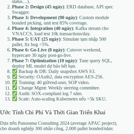
status…).
Phase 2: Design (45 ngày)
: ERD database, API spec
Swagger.
Phase 3: Development (90 ngày)
: Custom module
bonded picking, unit test 85% coverage.
Phase 4: Integration (40 ngày)
: Kafka stream cho
VNACCS, load test 10k transactions/day.
Phase 5: UAT (25 ngày)
: Simulate tạm nhập 500
pallet, fix bug <5%.
Phase 6: Go-Live (8 ngày)
: Cutover weekend,
hypercare 30 ngày post-go-live.
Phase 7: Optimization (10 ngày)
: Tune query SQL,
deploy ML model dự báo hết hạn.
Backup & DR: Daily snapshot AWS S3.
Security: OAuth2, data encryption AES-256.
Training: 40 giờ/end-user, SOP video.
Change Mgmt: Weekly steering committee.
Audit: SOX-compliant log 7 năm.
Scale: Auto-scaling Kubernetes nếu >5k SKU.
Ước Tính Chi Phí Và Thời Gian Triển Khai
Dựa trên Panorama Consulting 2024 (average APAC project),
cho doanh nghiệp 300 nhân công, 2.000 pallet bonded/năm: