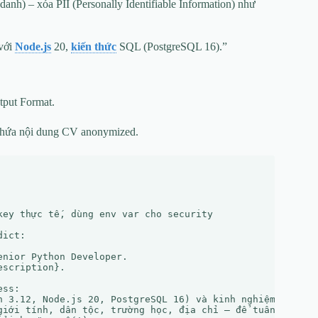
anh) – xóa PII (Personally Identifiable Information) như
 với
Node.js
20,
kiến thức
SQL (PostgreSQL 16).”
tput Format.
hứa nội dung CV anonymized.
ey thực tế, dùng env var cho security

ict:

nior Python Developer. 

scription}.

ss:

n 3.12, Node.js 20, PostgreSQL 16) và kinh nghiệm liên qu
giới tính, dân tộc, trường học, địa chỉ – để tuân thủ EEO