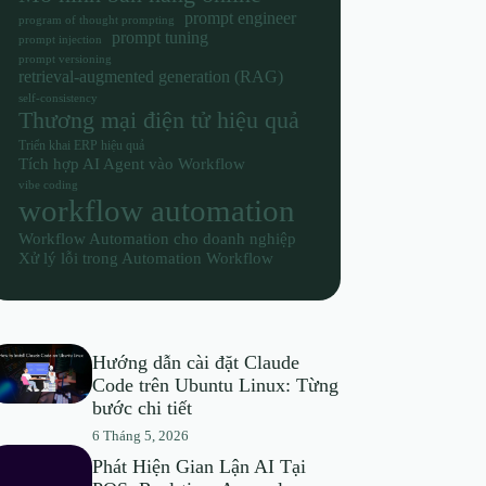
prompt engineer
program of thought prompting
prompt tuning
prompt injection
prompt versioning
retrieval-augmented generation (RAG)
self-consistency
Thương mại điện tử hiệu quả
Triển khai ERP hiệu quả
Tích hợp AI Agent vào Workflow
vibe coding
workflow automation
Workflow Automation cho doanh nghiệp
Xử lý lỗi trong Automation Workflow
Hướng dẫn cài đặt Claude
Code trên Ubuntu Linux: Từng
bước chi tiết
6 Tháng 5, 2026
Phát Hiện Gian Lận AI Tại