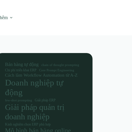
thêm
Bán hàng tự động
chain of thought prompting
Chi phí triển khai ERP
Core Prompt Engineering
Cách làm Workflow Automation từ A-Z
Doanh nghiệp tự
động
Giải pháp ERP
few-shot prompting
Giải pháp quản trị
doanh nghiệp
Kinh nghiệm chọn ERP phù hợp
Mô hình bán hàng online