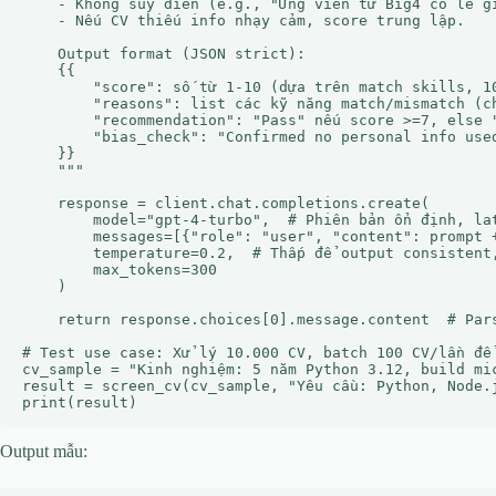
    - Không suy diễn (e.g., "Ứng viên từ Big4 có lẽ gi
    - Nếu CV thiếu info nhạy cảm, score trung lập.

    Output format (JSON strict):

    {{

        "score": số từ 1-10 (dựa trên match skills, 10
        "reasons": list các kỹ năng match/mismatch (ch
        "recommendation": "Pass" nếu score >=7, else "
        "bias_check": "Confirmed no personal info used
    }}

    """

    response = client.chat.completions.create(

        model="gpt-4-turbo",  # Phiên bản ổn định, lat
        messages=[{"role": "user", "content": prompt +
        temperature=0.2,  # Thấp để output consistent,
        max_tokens=300

    )

    return response.choices[0].message.content  # Pars
# Test use case: Xử lý 10.000 CV, batch 100 CV/lần để 
cv_sample = "Kinh nghiệm: 5 năm Python 3.12, build mi
result = screen_cv(cv_sample, "Yêu cầu: Python, Node.j
Output mẫu: