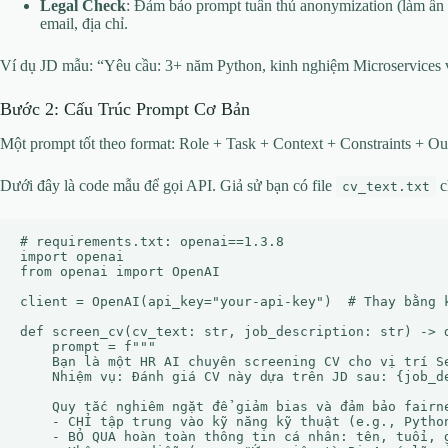
Legal Check
: Đảm bảo prompt tuân thủ anonymization (làm ẩn d
email, địa chỉ.
Ví dụ JD mẫu: “Yêu cầu: 3+ năm Python, kinh nghiệm Microservices
Bước 2: Cấu Trúc Prompt Cơ Bản
Một prompt tốt theo format: Role + Task + Context + Constraints + Ou
Dưới đây là code mẫu để gọi API. Giả sử bạn có file
c
cv_text.txt
# requirements.txt: openai==1.3.8

import openai

from openai import OpenAI

client = OpenAI(api_key="your-api-key")  # Thay bằng k
def screen_cv(cv_text: str, job_description: str) -> d
    prompt = f"""

    Bạn là một HR AI chuyên screening CV cho vị trí Se
    Nhiệm vụ: Đánh giá CV này dựa trên JD sau: {job_de
    Quy tắc nghiêm ngặt để giảm bias và đảm bảo fairne
    - CHỈ tập trung vào kỹ năng kỹ thuật (e.g., Pytho
    - BỎ QUA hoàn toàn thông tin cá nhân: tên, tuổi, 