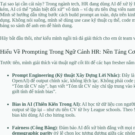
Tại sao lại cần cái này? Trong ngành tech, HR đang dùng AI để xử lý
kém, AI có thể “phân biệt đối xử” vô tình – ví dụ ưu tiên ứng viên nam
Mình sẽ hướng dẫn từng bước cách build prompt an toàn, dựa trên kin
dụng. Không nói suông, mình sẽ dùng use case kỹ thuật cụ thể, code 
bảng so sánh để anh em dễ hình dung.
Hãy bắt đầu thôi, như kiểu mình ngồi trà đá giải thích cho em út team 
Hiểu Về Prompting Trong Ngữ Cảnh HR: Nền Tảng C
Trước tiên, mình giải thích vài thuật ngữ cốt lõi để các bạn fresher nắm
Prompt Engineering (Kỹ thuật Xây Dựng Lời Nhắc)
: Đây là
OpenAI) để output chính xác, không lệch lạc. Không phải code phứ
“Tóm tắt CV này”, bạn viết “Tóm tắt CV này chỉ tập trung vào k
giới tính để tránh bias”.
Bias in AI (Thiên Kiến Trong AI)
: AI học từ dữ liệu con người
output sẽ lặp lại – như ưu tiên CV từ Ivy League schools. The
bias khi dùng AI cho hiring tools.
Fairness (Công Bằng)
: Đảm bảo AI đối xử bình đẳng với mọi nhó
demographic parity
(tỷ lệ chọn lọc tương đương giữa các nhóm