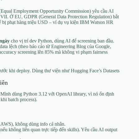
Equal Employment Opportunity Commission) yêu cầu AI
le VII. Ở EU, GDPR (General Data Protection Regulation) bắt
hể bị phạt hàng triệu USD – ví dụ vụ kiện IBM Watson HR
ngày
cho vị trí dev Python, dùng AI để screening ban đầu.
 data lệch (theo báo cáo từ Engineering Blog của Google,
t accuracy screening lên 85% mà không vi phạm fairness
 trước khi deploy. Dùng thư viện như Hugging Face’s Datasets
iên
 Mình dùng Python 3.12 với OpenAI library, vì nó ổn định
khi batch process).
, AWS), không dùng info cá nhân.
(nếu không liên quan trực tiếp đến skills). Yêu cầu AI output