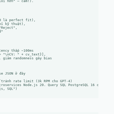
ỏi hơn" – cấm!).

 là perfect fit),

ỉ kỹ thuật),

Reject",

"

ency thấp ~100ms

 "\nCV: " + cv_text}],

 giảm randomness gây bias

e JSON ở đây

tránh rate limit (3k RPM cho GPT-4)

croservices Node.js 20. Query SQL PostgreSQL 16 cho Big D
s, SQL")
