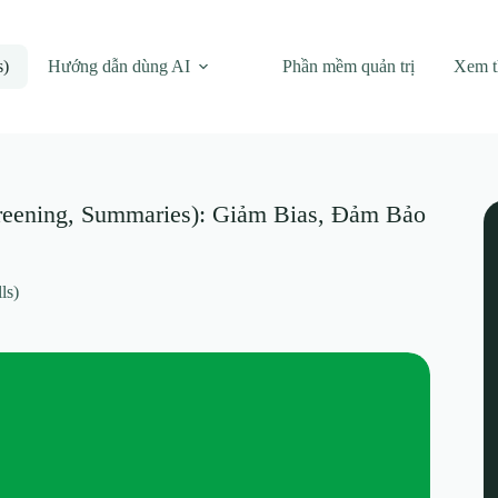
s)
Hướng dẫn dùng AI
Phần mềm quản trị
Xem 
eening, Summaries): Giảm Bias, Đảm Bảo
ls)