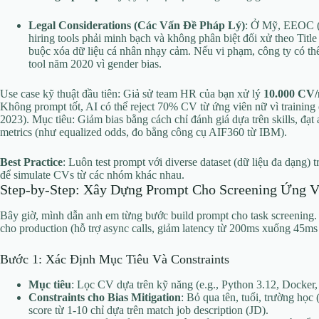
Legal Considerations (Các Vấn Đề Pháp Lý)
: Ở Mỹ, EEOC (
hiring tools phải minh bạch và không phân biệt đối xử theo Tit
buộc xóa dữ liệu cá nhân nhạy cảm. Nếu vi phạm, công ty có t
tool năm 2020 vì gender bias.
Use case kỹ thuật đầu tiên: Giả sử team HR của bạn xử lý
10.000 CV/
Không prompt tốt, AI có thể reject 70% CV từ ứng viên nữ vì training
2023). Mục tiêu: Giảm bias bằng cách chỉ đánh giá dựa trên skills, đạ
metrics (như equalized odds, đo bằng công cụ AIF360 từ IBM).
Best Practice
: Luôn test prompt với diverse dataset (dữ liệu đa dạng)
để simulate CVs từ các nhóm khác nhau.
Step-by-Step: Xây Dựng Prompt Cho Screening Ứng V
Bây giờ, mình dẫn anh em từng bước build prompt cho task screening.
cho production (hỗ trợ async calls, giảm latency từ 200ms xuống 45ms 
Bước 1: Xác Định Mục Tiêu Và Constraints
Mục tiêu
: Lọc CV dựa trên kỹ năng (e.g., Python 3.12, Docker
Constraints cho Bias Mitigation
: Bỏ qua tên, tuổi, trường học 
score từ 1-10 chỉ dựa trên match job description (JD).