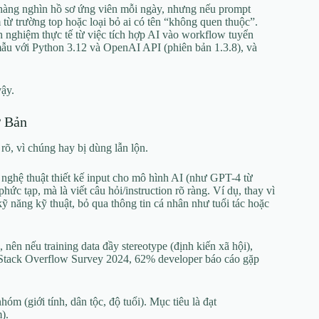
 hàng nghìn hồ sơ ứng viên mỗi ngày, nhưng nếu prompt
 từ trường top hoặc loại bỏ ai có tên “không quen thuộc”.
h nghiệm thực tế từ việc tích hợp AI vào workflow tuyển
mẫu với Python 3.12 và OpenAI API (phiên bản 1.3.8), và
vậy.
ơ Bản
 rõ, vì chúng hay bị dùng lẫn lộn.
 nghệ thuật thiết kế input cho mô hình AI (như GPT-4 từ
c tạp, mà là viết câu hỏi/instruction rõ ràng. Ví dụ, thay vì
ỹ năng kỹ thuật, bỏ qua thông tin cá nhân như tuổi tác hoặc
, nên nếu training data đầy stereotype (định kiến xã hội),
o Stack Overflow Survey 2024, 62% developer báo cáo gặp
m (giới tính, dân tộc, độ tuổi). Mục tiêu là đạt
).