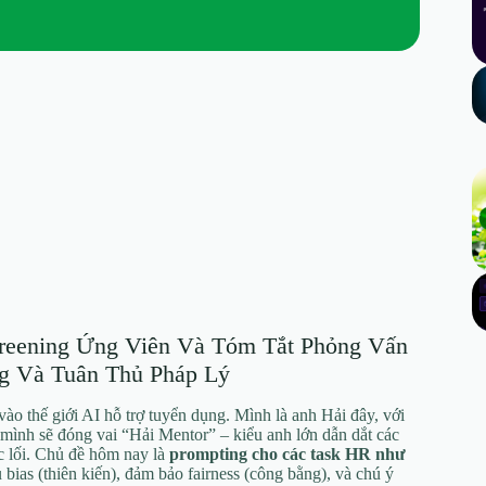
reening Ứng Viên Và Tóm Tắt Phỏng Vấn
g Và Tuân Thủ Pháp Lý
vào thế giới AI hỗ trợ tuyển dụng. Mình là anh Hải đây, với
mình sẽ đóng vai “Hải Mentor” – kiểu anh lớn dẫn dắt các
ạc lối. Chủ đề hôm nay là
prompting cho các task HR như
u bias (thiên kiến), đảm bảo fairness (công bằng), và chú ý