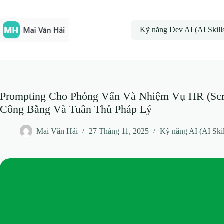
Chuyển
đến
phần
Kỹ năng Dev AI (AI Skill
nội
dung
Prompting Cho Phỏng Vấn Và Nhiệm Vụ HR (Scr
Công Bằng Và Tuân Thủ Pháp Lý
Mai Văn Hải
27 Tháng 11, 2025
Kỹ năng AI (AI Skil