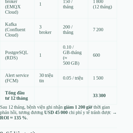
broker
150 /
1 800
1
(EMQX
tháng
(12 tháng)
Cloud)
Kafka
3
200 /
(Confluent
7 200
broker
tháng
Cloud)
0.10 /
PostgreSQL
GB‑tháng
1
600
(RDS)
(≈
500 GB)
Alert service
30 triệu
0.05 / triệu
1 500
(FCM)
tin
Tổng đầu
33 300
tư 12 tháng
Sau 12 tháng, bệnh viện ghi nhận
giảm 1 200 giờ
thời gian
phản hồi, tương đương
USD 45 000
chi phí y tế tránh được →
ROI ≈ 135 %
.