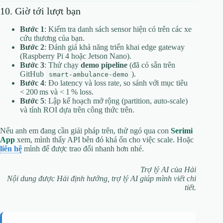
10. Giờ tới lượt bạn
Bước 1
: Kiểm tra danh sách sensor hiện có trên các xe
cứu thương của bạn.
Bước 2
: Đánh giá khả năng triển khai edge gateway
(Raspberry Pi 4 hoặc Jetson Nano).
Bước 3
: Thử chạy
demo pipeline
(đã có sẵn trên
GitHub
).
smart-ambulance-demo
Bước 4
: Đo latency và loss rate, so sánh với mục tiêu
< 200 ms và < 1 % loss.
Bước 5
: Lập kế hoạch mở rộng (partition, auto‑scale)
và tính ROI dựa trên công thức trên.
Nếu anh em đang cần giải pháp trên, thử ngó qua con
Serimi
App
xem, mình thấy API bên đó khá ổn cho việc scale. Hoặc
liên hệ
mình để được trao đổi nhanh hơn nhé.
Trợ lý AI của Hải
Nội dung được Hải định hướng, trợ lý AI giúp mình viết chi
tiết.