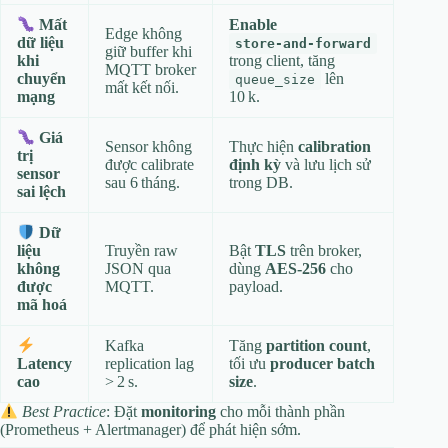
Enable
Mất
Edge không
dữ liệu
store‑and‑forward
giữ buffer khi
trong client, tăng
khi
MQTT broker
lên
chuyển
queue_size
mất kết nối.
10 k.
mạng
Giá
Sensor không
Thực hiện
calibration
trị
được calibrate
định kỳ
và lưu lịch sử
sensor
sau 6 tháng.
trong DB.
sai lệch
Dữ
Truyền raw
Bật
TLS
trên broker,
liệu
JSON qua
dùng
AES‑256
cho
không
MQTT.
payload.
được
mã hoá
Kafka
Tăng
partition count
,
replication lag
tối ưu
producer batch
Latency
> 2 s.
size
.
cao
Best Practice
: Đặt
monitoring
cho mỗi thành phần
(Prometheus + Alertmanager) để phát hiện sớm.