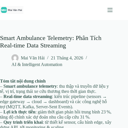
Chuyển
đến
phần
nội
dung
Smart Ambulance Telemetry: Phân Tích
Real-time Data Streaming
Mai Văn Hải
21 Tháng 4, 2026
AI & Intelligent Automation
Tóm tắt nội dung chính
–
Smart ambulance telemetry
: thu thập và truyền dữ liệu y
tế, vị trí, trạng thái xe cứu thương theo thời gian thực.
–
Real‑time data streaming
: kiến trúc pipeline (sensors →
edge gateway → cloud → dashboard) và các công nghệ hỗ
trợ (MQTT, Kafka, Server‑Sent Events).
–
Lợi ích thực tiễn
: giảm thời gian phản hồi trung bình 23 %,
tăng độ chính xác dự đoán nhu cầu cấp cứu 31 %.
–
Quy trình triển khai
: từ thiết kế sensor, cấu hình edge, xây
dựng API, tới monitoring & scaling.