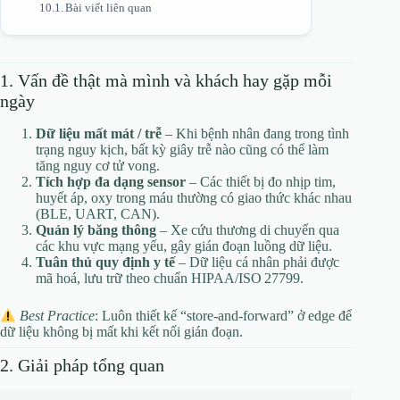
Bài viết liên quan
1. Vấn đề thật mà mình và khách hay gặp mỗi
ngày
Dữ liệu mất mát / trễ
– Khi bệnh nhân đang trong tình
trạng nguy kịch, bất kỳ giây trễ nào cũng có thể làm
tăng nguy cơ tử vong.
Tích hợp đa dạng sensor
– Các thiết bị đo nhịp tim,
huyết áp, oxy trong máu thường có giao thức khác nhau
(BLE, UART, CAN).
Quản lý băng thông
– Xe cứu thương di chuyển qua
các khu vực mạng yếu, gây gián đoạn luồng dữ liệu.
Tuân thủ quy định y tế
– Dữ liệu cá nhân phải được
mã hoá, lưu trữ theo chuẩn HIPAA/ISO 27799.
Best Practice
: Luôn thiết kế “store‑and‑forward” ở edge để
dữ liệu không bị mất khi kết nối gián đoạn.
2. Giải pháp tổng quan