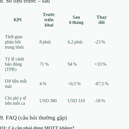
8. Số liệu trước – sau
Trước
Sau
Thay
KPI
triển
6 tháng
đổi
khai
Thời gian
phản hồi
8 phút
6,2 phút
-23 %
trung bình
Tỷ lệ cảnh
báo đúng
71 %
94 %
+33 %
(TPR)
Dữ liệu mất
4 %
<0,5 %
-87,5 %
mát
Chi phí y tế
USD 380
USD 310
-18 %
trên mỗi ca
9. FAQ (câu hỏi thường gặp)
Q1: Có cần phải dùng MQTT không?