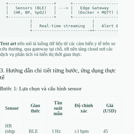
+-------------------+      +-------------------+      
|   Sensors (BLE)   | ---> |   Edge Gateway    | ---> 
|  (HR, BP, SpO2)   |      |  (Docker + MQTT) |      |
+-------------------+      +-------------------+      
          |                         |                 
          |   Real‑time streaming   |   Alert & Dashbo
Text art
trên mô tả luồng dữ liệu từ các cảm biến y tế trên xe
cứu thương, qua gateway tại chỗ, tới nền tảng cloud nơi các
dịch vụ phân tích và hiển thị thời gian thực.
3. Hướng dẫn chi tiết từng bước, ứng dụng thực
tế
Bước 1: Lựa chọn và cấu hình sensor
Tần
Giao
Độ chính
Giá
Sensor
suất
thức
xác
(USD)
mẫu
HR
(nhịp
BLE
1 Hz
±1 bpm
45