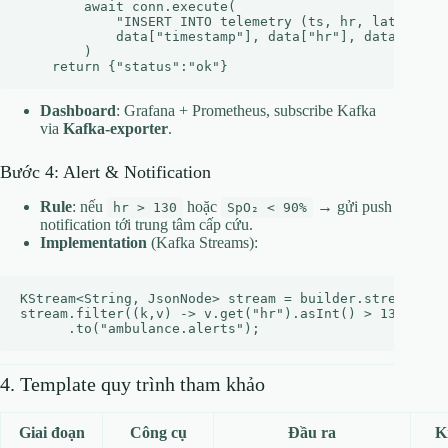
        await conn.execute(

            "INSERT INTO telemetry (ts, hr, lat, lng, 
            data["timestamp"], data["hr"], data["gps"]
        )

Dashboard
: Grafana + Prometheus, subscribe Kafka
via
Kafka‑exporter
.
Bước 4: Alert & Notification
Rule
: nếu
hoặc
→ gửi push
hr > 130
SpO₂ < 90%
notification tới trung tâm cấp cứu.
Implementation
(Kafka Streams):
KStream<String, JsonNode> stream = builder.stream("amb
stream.filter((k,v) -> v.get("hr").asInt() > 130 || v.
4. Template quy trình tham khảo
Giai đoạn
Công cụ
Đầu ra
K