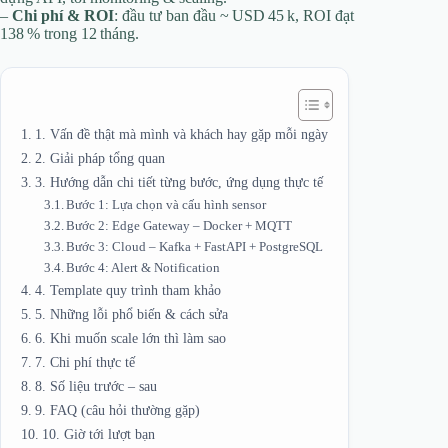
–
Chi phí & ROI
: đầu tư ban đầu ~ USD 45 k, ROI đạt
138 % trong 12 tháng.
1. Vấn đề thật mà mình và khách hay gặp mỗi ngày
2. Giải pháp tổng quan
3. Hướng dẫn chi tiết từng bước, ứng dụng thực tế
Bước 1: Lựa chọn và cấu hình sensor
Bước 2: Edge Gateway – Docker + MQTT
Bước 3: Cloud – Kafka + FastAPI + PostgreSQL
Bước 4: Alert & Notification
4. Template quy trình tham khảo
5. Những lỗi phổ biến & cách sửa
6. Khi muốn scale lớn thì làm sao
7. Chi phí thực tế
8. Số liệu trước – sau
9. FAQ (câu hỏi thường gặp)
10. Giờ tới lượt bạn