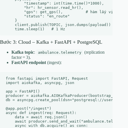
        "timestamp": int(time.time()*1000),

        "hr": hr_sensor.read_hr(),

        "gps": get_gps(),          # hàm lấy vị trí GP
        "status": "en_route"

    }

    client.publish(TOPIC, json.dumps(payload))

Bước 3: Cloud – Kafka + FastAPI + PostgreSQL
Kafka topic
:
(replication
ambulance.telemetry
factor = 3).
FastAPI endpoint
(ingest):
from fastapi import FastAPI, Request

import aiokafka, asyncpg, json

app = FastAPI()

producer = aiokafka.AIOKafkaProducer(bootstrap_servers
db = asyncpg.create_pool(dsn="postgresql://user:pass@d
@app.post("/ingest")

async def ingest(req: Request):

    data = await req.json()

    await producer.send_and_wait("ambulance.telemetry"
    async with db.acquire() as conn:
