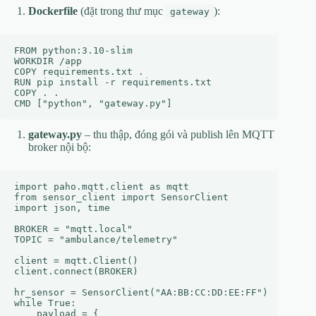
Dockerfile
(đặt trong thư mục
):
gateway
FROM python:3.10-slim

WORKDIR /app

COPY requirements.txt .

RUN pip install -r requirements.txt

COPY . .

gateway.py
– thu thập, đóng gói và publish lên MQTT
broker nội bộ:
import paho.mqtt.client as mqtt

from sensor_client import SensorClient

import json, time

BROKER = "mqtt.local"

TOPIC = "ambulance/telemetry"

client = mqtt.Client()

client.connect(BROKER)

hr_sensor = SensorClient("AA:BB:CC:DD:EE:FF")

while True:

    payload = {
