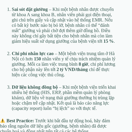
Sai sót đặt giường
– Khi một bệnh nhân được chuyển
từ khoa A sang khoa B, nhân viên phải gọi điện thoại,
ghi chú trên giấy và cập nhật vào hệ thống EMR. Nếu
có bất kỳ bước nào bị bỏ lỡ, bệnh nhân có thể “đánh
mất” giường và phải chờ đợi thêm giờ đồng hồ. Điều
này không chỉ gây bất tiện cho bệnh nhân mà còn làm
giảm hiệu suất sử dụng giường của bệnh viện tới
15 %
.
Chi phí nhân lực cao
– Một bệnh viện trung tâm ở Hà
Nội có hơn
150
nhân viên y tế chịu trách nhiệm quản lý
giường. Mỗi ca làm việc trung bình
8 giờ
, chi phí lương
cho bộ phận này lên tới
2 tỷ VND/tháng
chỉ để thực
hiện các công việc thủ công.
Dữ liệu không đồng bộ
– Khi một bệnh viện triển khai
nhiều hệ thống (HIS, ERP, phần mềm quản lý phòng
khám), dữ liệu về trạng thái giường thường bị trùng lặp
hoặc chậm trễ cập nhật. Kết quả là báo cáo năng lực
(capacity report) luôn “bị lệch” so với thực tế.
Best Practice:
Trước khi bắt đầu tự động hoá, hãy đảm
bảo rằng nguồn dữ liệu gốc (giường, bệnh nhân) đã được
chuẩn hoá và đồng nhất trên tất cả các hệ thống.