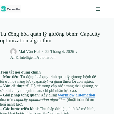
Chuyển
đến
phần
nội
dung
Tự động hóa quản lý giường bệnh: Capacity
optimization algorithm
Mai Văn Hải
22 Tháng 4, 2026
AI & Intelligent Automation
Tóm tắt nội dung chính
–
Mục tiêu
: Tự động hoá quy trình quản lý giường bệnh để
tối ưu hoá năng lực (capacity) và giảm thiểu lỗi con người.
–
Vấn đề thực tế
: Độ trễ trong cập nhật trạng thái giường, sai
sót khi chuyển bệnh nhân, chi phí nhân lực cao.
–
Giải pháp tổng quan
: Xây dựng
workflow automation
dựa trên
capacity‑optimization algorithm
(thuật toán tối ưu
hoá năng lực).
–
Các bước triển khai
: Thu thập dữ liệu, thiết kế mô hình,
triển khai bot/trigger, kiểm thử và vận hành.