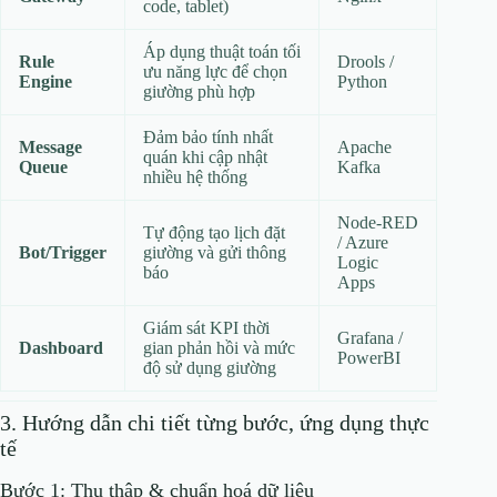
code, tablet)
Áp dụng thuật toán tối
Rule
Drools /
ưu năng lực để chọn
Engine
Python
giường phù hợp
Đảm bảo tính nhất
Message
Apache
quán khi cập nhật
Queue
Kafka
nhiều hệ thống
Node‑RED
Tự động tạo lịch đặt
/ Azure
Bot/Trigger
giường và gửi thông
Logic
báo
Apps
Giám sát KPI thời
Grafana /
Dashboard
gian phản hồi và mức
PowerBI
độ sử dụng giường
3. Hướng dẫn chi tiết từng bước, ứng dụng thực
tế
Bước 1: Thu thập & chuẩn hoá dữ liệu