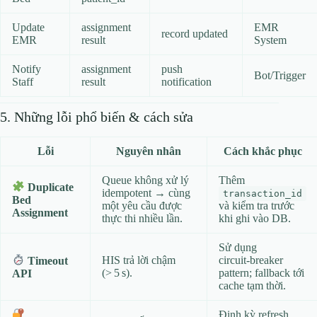
Update
assignment
EMR
record updated
EMR
result
System
Notify
assignment
push
Bot/Trigger
Staff
result
notification
5. Những lỗi phổ biến & cách sửa
Lỗi
Nguyên nhân
Cách khắc phục
Queue không xử lý
Thêm
Duplicate
idempotent → cùng
transaction_id
Bed
một yêu cầu được
và kiểm tra trước
Assignment
thực thi nhiều lần.
khi ghi vào DB.
Sử dụng
HIS trả lời chậm
circuit‑breaker
Timeout
(> 5 s).
pattern; fallback tới
API
cache tạm thời.
Định kỳ refresh