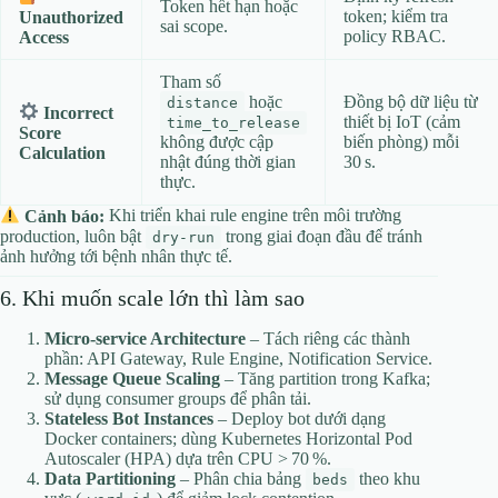
Token hết hạn hoặc
token; kiểm tra
Unauthorized
sai scope.
policy RBAC.
Access
Tham số
hoặc
Đồng bộ dữ liệu từ
distance
Incorrect
thiết bị IoT (cảm
time_to_release
Score
không được cập
biến phòng) mỗi
Calculation
nhật đúng thời gian
30 s.
thực.
Cảnh báo:
Khi triển khai rule engine trên môi trường
production, luôn bật
trong giai đoạn đầu để tránh
dry‑run
ảnh hưởng tới bệnh nhân thực tế.
6. Khi muốn scale lớn thì làm sao
Micro‑service Architecture
– Tách riêng các thành
phần: API Gateway, Rule Engine, Notification Service.
Message Queue Scaling
– Tăng partition trong Kafka;
sử dụng consumer groups để phân tải.
Stateless Bot Instances
– Deploy bot dưới dạng
Docker containers; dùng Kubernetes Horizontal Pod
Autoscaler (HPA) dựa trên CPU > 70 %.
Data Partitioning
– Phân chia bảng
theo khu
beds