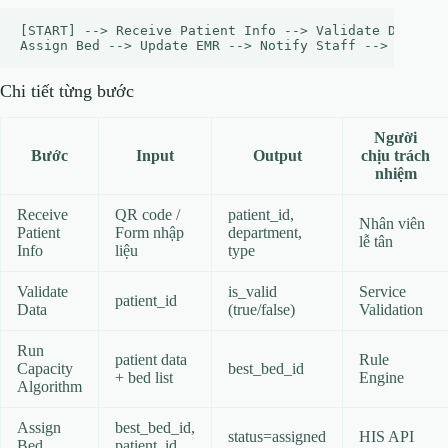
[START] --> Receive Patient Info --> Validate Data -->
Chi tiết từng bước
Người
Bước
Input
Output
chịu trách
nhiệm
Receive
QR code /
patient_id,
Nhân viên
Patient
Form nhập
department,
lễ tân
Info
liệu
type
Validate
is_valid
Service
patient_id
Data
(true/false)
Validation
Run
patient data
Rule
Capacity
best_bed_id
+ bed list
Engine
Algorithm
Assign
best_bed_id,
status=assigned
HIS API
Bed
patient_id