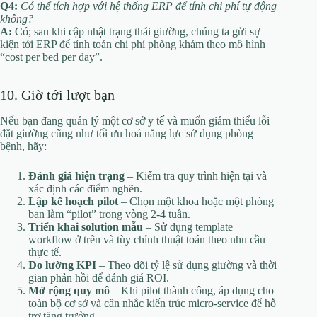
Q4:
Có thể tích hợp với hệ thống ERP để tính chi phí tự động
không?
A:
Có; sau khi cập nhật trạng thái giường, chúng ta gửi sự
kiện tới ERP để tính toán chi phí phòng khám theo mô hình
“cost per bed per day”.
10. Giờ tới lượt bạn
Nếu bạn đang quản lý một cơ sở y tế và muốn giảm thiểu lỗi
đặt giường cũng như tối ưu hoá năng lực sử dụng phòng
bệnh, hãy:
Đánh giá hiện trạng
– Kiểm tra quy trình hiện tại và
xác định các điểm nghẽn.
Lập kế hoạch pilot
– Chọn một khoa hoặc một phòng
ban làm “pilot” trong vòng 2‑4 tuần.
Triển khai solution mẫu
– Sử dụng template
workflow ở trên và tùy chỉnh thuật toán theo nhu cầu
thực tế.
Đo lường KPI
– Theo dõi tỷ lệ sử dụng giường và thời
gian phản hồi để đánh giá ROI.
Mở rộng quy mô
– Khi pilot thành công, áp dụng cho
toàn bộ cơ sở và cân nhắc kiến trúc micro‑service để hỗ
trợ tăng trưởng.