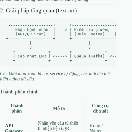
2. Giải pháp tổng quan (text art)
+-------------------+      +-------------------+      
|   Nhận bệnh nhân  | ---> | Kiểm tra giường   | ---> 
|   (API/QR Scan)   |      | (Rule Engine)    |      |
+-------------------+      +-------------------+      
          |                        |                  
          v                        v                  
   +--------------+        +--------------+        +--
   | Cập nhật EMR | <----> | Queue (Kafka)| <----> | N
Các khối màu xanh là các service tự động; các mũi tên thể
hiện luồng dữ liệu.
Thành phần chính
Thành
Công cụ
Mô tả
phần
đề xuất
Nhận yêu cầu từ thiết
API
Kong /
bị nhập liệu (QR
Gateway
Nginx