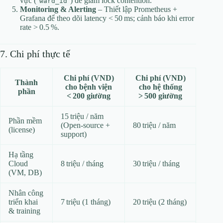
vực (
) để giảm lock contention.
ward_id
Monitoring & Alerting
– Thiết lập Prometheus +
Grafana để theo dõi latency < 50 ms; cảnh báo khi error
rate > 0.5 %.
7. Chi phí thực tế
Chi phí (VND)
Chi phí (VND)
Thành
cho bệnh viện
cho hệ thống
phần
< 200 giường
> 500 giường
15 triệu / năm
Phần mềm
(Open‑source +
80 triệu / năm
(license)
support)
Hạ tầng
Cloud
8 triệu / tháng
30 triệu / tháng
(VM, DB)
Nhân công
triển khai
7 triệu (1 tháng)
20 triệu (2 tháng)
& training