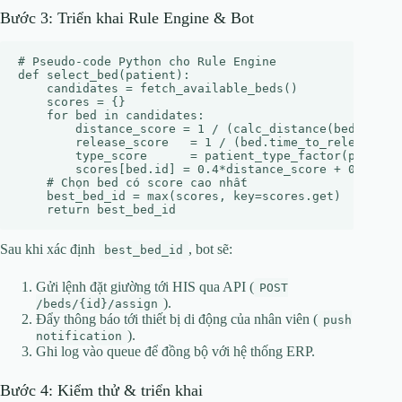
Bước 3: Triển khai Rule Engine & Bot
# Pseudo‑code Python cho Rule Engine

def select_bed(patient):

    candidates = fetch_available_beds()

    scores = {}

    for bed in candidates:

        distance_score = 1 / (calc_distance(bed, patie
        release_score   = 1 / (bed.time_to_release + 1
        type_score      = patient_type_factor(patient.
        scores[bed.id] = 0.4*distance_score + 0.4*rele
    # Chọn bed có score cao nhất

    best_bed_id = max(scores, key=scores.get)

Sau khi xác định
, bot sẽ:
best_bed_id
Gửi lệnh đặt giường tới HIS qua API (
POST
).
/beds/{id}/assign
Đẩy thông báo tới thiết bị di động của nhân viên (
push
).
notification
Ghi log vào queue để đồng bộ với hệ thống ERP.
Bước 4: Kiểm thử & triển khai