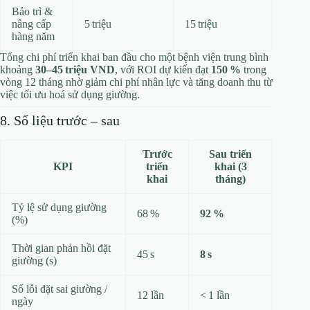
Bảo trì &
nâng cấp
5 triệu
15 triệu
hàng năm
Tổng chi phí triển khai ban đầu cho một bệnh viện trung bình
khoảng
30–45 triệu VND
, với ROI dự kiến đạt
150 %
trong
vòng 12 tháng nhờ giảm chi phí nhân lực và tăng doanh thu từ
việc tối ưu hoá sử dụng giường.
8. Số liệu trước – sau
Trước
Sau triển
KPI
triển
khai (3
khai
tháng)
Tỷ lệ sử dụng giường
68 %
92 %
(%)
Thời gian phản hồi đặt
45 s
8 s
giường (s)
Số lỗi đặt sai giường /
12 lần
< 1 lần
ngày