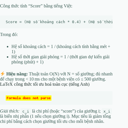
Công thức tính “Score” bằng tiếng Việt:
Trong đó:
Hệ số khoảng cách = 1 / (khoảng cách tính bằng mét +
1)
Hệ số thời gian giải phóng = 1 / (thời gian dự kiến giải
phóng (phút) + 1)
Hiệu năng:
Thuật toán O(N) với N = số giường; đủ nhanh
để chạy trong < 10 ms cho một bệnh viện có ≤ 500 giường.
LaTeX công thức tối ưu hoá toàn cục (tiếng Anh)
Giải thích:
là chi phí (hoặc “score”) của giường i;
c_i
x_i
là biến nhị phân (1 nếu chọn giường i). Mục tiêu là giảm tổng
chi phí bằng cách chọn giường tối ưu cho mỗi bệnh nhân.