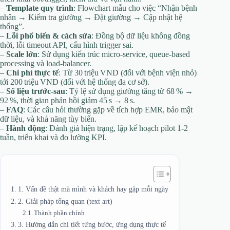
–
Template quy trình
: Flowchart mẫu cho việc “Nhận bệnh
nhân → Kiểm tra giường → Đặt giường → Cập nhật hệ
thống”.
–
Lỗi phổ biến & cách sửa
: Đồng bộ dữ liệu không đồng
thời, lỗi timeout API, cấu hình trigger sai.
–
Scale lớn
: Sử dụng kiến trúc micro‑service, queue‑based
processing và load‑balancer.
–
Chi phí thực tế
: Từ 30 triệu VND (đối với bệnh viện nhỏ)
tới 200 triệu VND (đối với hệ thống đa cơ sở).
–
Số liệu trước‑sau
: Tỷ lệ sử dụng giường tăng từ 68 % →
92 %, thời gian phản hồi giảm 45 s → 8 s.
–
FAQ
: Các câu hỏi thường gặp về tích hợp EMR, bảo mật
dữ liệu, và khả năng tùy biến.
–
Hành động
: Đánh giá hiện trạng, lập kế hoạch pilot 1‑2
tuần, triển khai và đo lường KPI.
1. Vấn đề thật mà mình và khách hay gặp mỗi ngày
2. Giải pháp tổng quan (text art)
Thành phần chính
3. Hướng dẫn chi tiết từng bước, ứng dụng thực tế