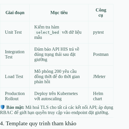
Công
Giai đoạn
Mục tiêu
cụ
Kiểm tra hàm
Unit Test
với dữ liệu
pytest
select_bed
mẫu
Đảm bảo API HIS trả về
Integration
đúng trạng thái sau đặt
Postman
Test
giường
Mô phỏng 200 yêu cầu
Load Test
đồng thời để đo thời gian
JMeter
phản hồi
Production
Deploy trên Kubernetes
Helm
Rollout
với autoscaling
chart
Bảo mật:
Mã hoá TLS cho tất cả các kết nối API; áp dụng
RBAC để giới hạn quyền truy cập vào endpoint đặt giường.
4. Template quy trình tham khảo