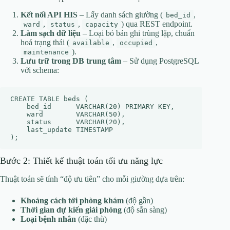
Kết nối API HIS
– Lấy danh sách giường (
,
bed_id
,
,
) qua REST endpoint.
ward
status
capacity
Làm sạch dữ liệu
– Loại bỏ bản ghi trùng lặp, chuẩn
hoá trạng thái (
,
,
available
occupied
).
maintenance
Lưu trữ trong DB trung tâm
– Sử dụng PostgreSQL
với schema:
CREATE TABLE beds (

    bed_id      VARCHAR(20) PRIMARY KEY,

    ward        VARCHAR(50),

    status      VARCHAR(20),

    last_update TIMESTAMP

Bước 2: Thiết kế thuật toán tối ưu năng lực
Thuật toán sẽ tính “độ ưu tiên” cho mỗi giường dựa trên:
Khoảng cách tới phòng khám
(độ gần)
Thời gian dự kiến giải phóng
(độ sẵn sàng)
Loại bệnh nhân
(đặc thù)