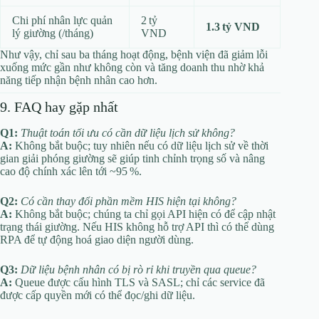
Chi phí nhân lực quản
2 tỷ
1.3 tỷ VND
lý giường (/tháng)
VND
Như vậy, chỉ sau ba tháng hoạt động, bệnh viện đã giảm lỗi
xuống mức gần như không còn và tăng doanh thu nhờ khả
năng tiếp nhận bệnh nhân cao hơn.
9. FAQ hay gặp nhất
Q1:
Thuật toán tối ưu có cần dữ liệu lịch sử không?
A:
Không bắt buộc; tuy nhiên nếu có dữ liệu lịch sử về thời
gian giải phóng giường sẽ giúp tinh chỉnh trọng số và nâng
cao độ chính xác lên tới ~95 %.
Q2:
Có cần thay đổi phần mềm HIS hiện tại không?
A:
Không bắt buộc; chúng ta chỉ gọi API hiện có để cập nhật
trạng thái giường. Nếu HIS không hỗ trợ API thì có thể dùng
RPA để tự động hoá giao diện người dùng.
Q3:
Dữ liệu bệnh nhân có bị rò rỉ khi truyền qua queue?
A:
Queue được cấu hình TLS và SASL; chỉ các service đã
được cấp quyền mới có thể đọc/ghi dữ liệu.