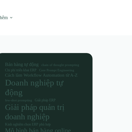
thêm
Bán hàng tự động
chain of thought prompting
Chi phí triển khai ERP
Core Prompt Engineering
Cách làm Workflow Automation từ A-Z
Doanh nghiệp tự
động
Giải pháp ERP
few-shot prompting
Giải pháp quản trị
doanh nghiệp
Kinh nghiệm chọn ERP phù hợp
Mô hình bán hàng online