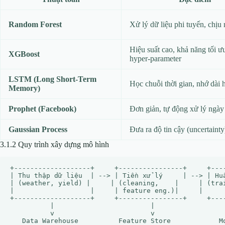
Random Forest
Xử lý dữ liệu phi tuyến, chịu 
Hiệu suất cao, khả năng tối ư
XGBoost
hyper‑parameter
LSTM (Long Short‑Term
Học chuỗi thời gian, nhớ dài 
Memory)
Prophet (Facebook)
Đơn giản, tự động xử lý ngày 
Gaussian Process
Đưa ra độ tin cậy (uncertainty
3.1.2 Quy trình xây dựng mô hình
+-------------------+     +----------------+     +----
| Thu thập dữ liệu  | --> | Tiền xử lý     | --> | Huấ
| (weather, yield) |     | (cleaning,    |     | (trai
|                   |     | feature eng.)|     |      
+-------------------+     +----------------+     +----
          |                        |                  
          v                        v                  