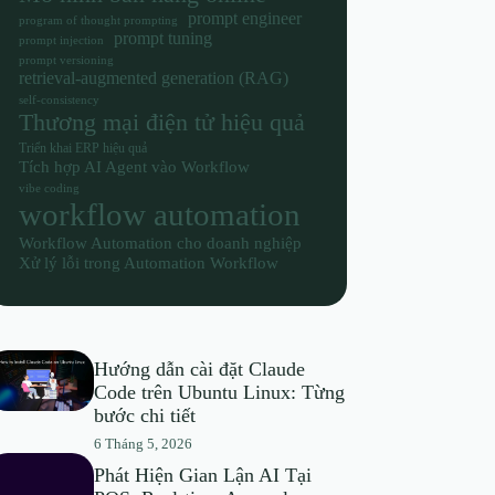
prompt engineer
program of thought prompting
prompt tuning
prompt injection
prompt versioning
retrieval-augmented generation (RAG)
self-consistency
Thương mại điện tử hiệu quả
Triển khai ERP hiệu quả
Tích hợp AI Agent vào Workflow
vibe coding
workflow automation
Workflow Automation cho doanh nghiệp
Xử lý lỗi trong Automation Workflow
Hướng dẫn cài đặt Claude
Code trên Ubuntu Linux: Từng
bước chi tiết
6 Tháng 5, 2026
Phát Hiện Gian Lận AI Tại