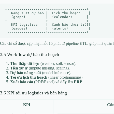
+-------------------+-------------------+

|  Năng suất dự báo |  Lịch thu hoạch    |

|  (graph)          |  (calendar)       |

+-------------------+-------------------+

|  KPI logistics    |  Cảnh báo thời tiết|

|  (gauges)         |  (alerts)          |

Các chỉ số được cập nhật mỗi 15 phút từ pipeline ETL, giúp nhà quản l
3.5 Workflow dự báo thu hoạch
Thu thập dữ liệu
(weather, soil, sensor).
Tiền xử lý
(impute missing, scaling).
Dự báo năng suất
(model inference).
Tối ưu lịch thu hoạch
(linear programming).
Xuất báo cáo
(PDF/Excel) và
đẩy lên ERP
.
3.6 KPI tối ưu logistics và bán hàng
KPI
Côn