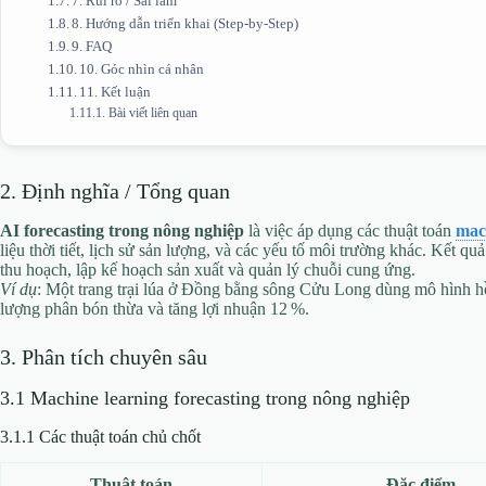
7. Rủi ro / Sai lầm
8. Hướng dẫn triển khai (Step‑by‑Step)
9. FAQ
10. Góc nhìn cá nhân
11. Kết luận
Bài viết liên quan
2. Định nghĩa / Tổng quan
AI forecasting trong nông nghiệp
là việc áp dụng các thuật toán
mac
liệu thời tiết, lịch sử sản lượng, và các yếu tố môi trường khác. Kết qu
thu hoạch, lập kế hoạch sản xuất và quản lý chuỗi cung ứng.
Ví dụ
: Một trang trại lúa ở Đồng bằng sông Cửu Long dùng mô hình hồ
lượng phân bón thừa và tăng lợi nhuận 12 %.
3. Phân tích chuyên sâu
3.1 Machine learning forecasting trong nông nghiệp
3.1.1 Các thuật toán chủ chốt
Thuật toán
Đặc điểm