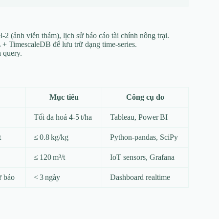
 (ảnh viễn thám), lịch sử báo cáo tài chính nông trại.
+ TimescaleDB để lưu trữ dạng time‑series.
 query.
Mục tiêu
Công cụ đo
Tối đa hoá 4‑5 t/ha
Tableau, Power BI
t
≤ 0.8 kg/kg
Python‑pandas, SciPy
≤ 120 m³/t
IoT sensors, Grafana
ự báo
< 3 ngày
Dashboard realtime