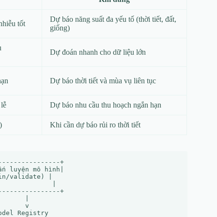
Dự báo năng suất đa yếu tố (thời tiết, đất,
nhiễu tốt
giống)
u
Dự đoán nhanh cho dữ liệu lớn
hạn
Dự báo thời tiết và mùa vụ liên tục
lễ
Dự báo nhu cầu thu hoạch ngắn hạn
)
Khi cần dự báo rủi ro thời tiết
---------------+

n luyện mô hình|

n/validate) |

             |

---------------+

      |

      v
