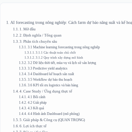
AI forecasting trong nông nghiệp: Cách farm dự báo năng suất và kế ho
1. Mở đầu
2. Định nghĩa / Tổng quan
3. Phân tích chuyên sâu
3.1 Machine learning forecasting trong nông nghiệp
3.1.1 Các thuật toán chủ chốt
3.1.2 Quy trình xây dựng mô hình
3.2 Dữ liệu thời tiết, mùa vụ và lịch sử sản lượng
3.3 Predictive yield analytics
3.4 Dashboard kế hoạch sản xuất
3.5 Workflow dự báo thu hoạch
3.6 KPI tối ưu logistics và bán hàng
4. Case Study / Ứng dụng thực tế
4.1 Bối cảnh
4.2 Giải pháp
4.3 Kết quả
4.4 Hình ảnh Dashboard (mô phỏng)
5. Giải pháp & Công cụ (QUAN TRỌNG)
6. Lợi ích thực tế