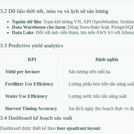
3.2 Dữ liệu thời tiết, mùa vụ và lịch sử sản lượng
Nguồn dữ liệu
: Trạm khí tượng VN, API OpenWeather, Sentinel‑2
Data Warehouse cho farm
: Dùng Snowflake hoặc PostgreSQL 
Data Lake
: Đối với ảnh viễn thám, lưu trên AWS S3 với Athena
3.3 Predictive yield analytics
KPI
Định nghĩa
Yield per hectare
Sản lượng trên mỗi ha
Fertilizer Use Efficiency
Lượng phân bón trên tấn năng suấ
Water Use Efficiency
Lượng nước trên tấn năng suất
Harvest Timing Accuracy
Sai lệch ngày thu hoạch thực vs d
3.4 Dashboard kế hoạch sản xuất
Dashboard được thiết kế theo
four‑quadrant layout
: