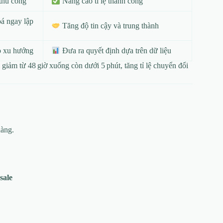
 thủ công
Nâng cao tỉ lệ thành công
oá ngay lập
Tăng độ tin cậy và trung thành
áo xu hướng
Đưa ra quyết định dựa trên dữ liệu
giảm từ 48 giờ xuống còn dưới 5 phút, tăng tỉ lệ chuyển đổi
hàng.
sale