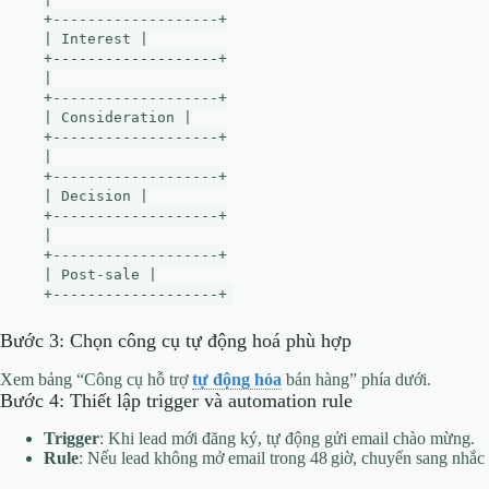
+-------------------+
| Interest |
+-------------------+
|
+-------------------+
| Consideration |
+-------------------+
|
+-------------------+
| Decision |
+-------------------+
|
+-------------------+
| Post‑sale |
+-------------------+
Bước 3: Chọn công cụ tự động hoá phù hợp
Xem bảng “Công cụ hỗ trợ
tự động hóa
bán hàng” phía dưới.
Bước 4: Thiết lập trigger và automation rule
Trigger
: Khi lead mới đăng ký, tự động gửi email chào mừng.
Rule
: Nếu lead không mở email trong 48 giờ, chuyển sang nhắ