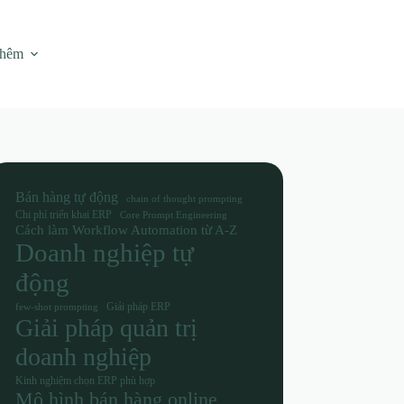
thêm
Bán hàng tự động
chain of thought prompting
Chi phí triển khai ERP
Core Prompt Engineering
Cách làm Workflow Automation từ A-Z
Doanh nghiệp tự
động
Giải pháp ERP
few-shot prompting
Giải pháp quản trị
doanh nghiệp
Kinh nghiệm chọn ERP phù hợp
Mô hình bán hàng online