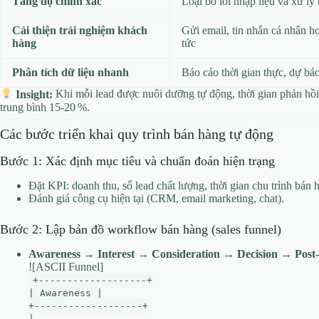
Tăng độ chính xác
Loại bỏ lỗi nhập liệu và xử lý
Cải thiện trải nghiệm khách
Gửi email, tin nhắn cá nhân h
hàng
tức
Phân tích dữ liệu nhanh
Báo cáo thời gian thực, dự b
Insight:
Khi mỗi lead được nuôi dưỡng tự động, thời gian phản hồi 
trung bình 15‑20 %.
Các bước triển khai quy trình bán hàng tự động
Bước 1: Xác định mục tiêu và chuẩn đoán hiện trạng
Đặt KPI: doanh thu, số lead chất lượng, thời gian chu trình bán 
Đánh giá công cụ hiện tại (CRM, email marketing, chat).
Bước 2: Lập bản đồ workflow bán hàng (sales funnel)
Awareness → Interest → Consideration → Decision → Post‑
![ASCII Funnel]
+-------------------+
| Awareness |
+-------------------+
|