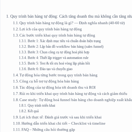
Quy trình bán hàng tự động: Cách tăng doanh thu mà không cần tăng nh
Quy trình bán hàng tự động là gì? — Định nghĩa nhanh (40‑60 từ)
Lợi ích của quy trình bán hàng tự động
Các bước triển khai quy trình bán hàng tự động
Bước 1: Xác định mục tiêu và chuẩn đoán hiện trạng
Bước 2: Lập bản đồ workflow bán hàng (sales funnel)
Bước 3: Chọn công cụ tự động hoá phù hợp
Bước 4: Thiết lập trigger và automation rule
Bước 5: Test & tối ưu hoá vòng lặp phản hồi
Bước 6: Đào tạo và chuyển giao
Tự động hóa từng bước trong quy trình bán hàng
Công cụ hỗ trợ tự động hóa bán hàng
Tác động của tự động hóa tới doanh thu và ROI
Rủi ro khi triển khai quy trình bán hàng tự động và cách giảm thiểu
Case study: Tự động hoá funnel bán hàng cho doanh nghiệp xuất khẩ
Quy trình triển khai
Kết quả
Lợi ích thực tế: Đánh giá trước và sau khi triển khai
Hướng dẫn triển khai chi tiết – Checklist và timeline
FAQ – Những câu hỏi thường gặp