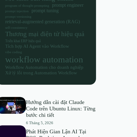
prompt engineer
program of thought prompting
prompt tuning
prompt injection
prompt versioning
retrieval-augmented generation (RAG)
self-consistency
Thương mại điện tử hiệu quả
Triển khai ERP hiệu quả
Tích hợp AI Agent vào Workflow
vibe coding
workflow automation
Workflow Automation cho doanh nghiệp
Xử lý lỗi trong Automation Workflow
Hướng dẫn cài đặt Claude
Code trên Ubuntu Linux: Từng
bước chi tiết
6 Tháng 5, 2026
Phát Hiện Gian Lận AI Tại