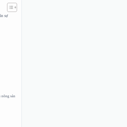
ân sự
u nông sản