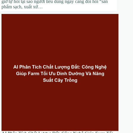
giờ tự hỏi tại sao người tiêu dùng ngày càng đòi hỏi “sản
phẩm sạch, xuất xứ…