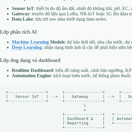
Sensor IoT
: thiết bị đo độ ẩm đất, nhiệt độ không khí, pH, EC, 
Gateway
: truyền dữ liệu qua LoRa, NB‑IoT hoặc 5G lên đám m
Data Lake
: lưu trữ raw data dưới dạng time‑series.
Lớp phân tích AI
Machine Learning
Models
: dự báo thời tiết, nhu cầu nước, dự
Deep Learning
: nhận dạng hình ảnh lá cây để phát hiện sớm b
Lớp ứng dụng và dashboard
Realtime Dashboard
: biểu đồ năng suất, cảnh báo ngưỡng, KP
Automation Engine
: kích hoạt bơm nước, hệ thống phun thuốc
+----------------+      +----------------+      +-----
|   Sensor IoT   | -->  |   Gateway      | -->  |   Da
+----------------+      +----------------+      +-----
                                 |                    
                                 v                    
                        +----------------+   +--------
                        | Dashboard &    |   | Automat
                        | Reporting      |   +--------