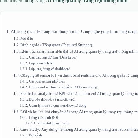
hình truyền thống sang
AI trong quản lý trang trại thông minh
.
AI trong quản lý trang trại thông minh: Công nghệ giúp farm tăng năng 
Mở đầu
Định nghĩa / Tổng quan (Featured Snippet)
Kiến trúc smart farm hiện đại và AI trong quản lý trang trại thông minh
Cấu trúc lớp dữ liệu (Data Layer)
Lớp phân tích AI
Lớp ứng dụng và dashboard
Công nghệ sensor IoT và dashboard realtime cho AI trong quản lý tran
Các loại sensor phổ biến
Dashboard realtime: các chỉ số KPI quan trọng
Predictive analytics và KPI vận hành farm với AI trong quản lý trang t
Dự báo thời tiết và nhu cầu tưới
Quản lý mùa vụ qua workflow tự động
ROI và lợi ích khi chuyển đổi sang AI trong quản lý trang trại thông 
Công thức tính ROI
Ví dụ tính toán thực tế
Case Study: Xây dựng hệ thống AI trong quản lý trang trại rau xanh tạ
Bối cảnh