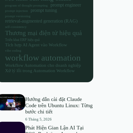
prompt engineer
program of thought prompting
prompt tuning
prompt injection
prompt versioning
retrieval-augmented generation (RAG)
self-consistency
Thương mại điện tử hiệu quả
Triển khai ERP hiệu quả
Tích hợp AI Agent vào Workflow
vibe coding
workflow automation
Workflow Automation cho doanh nghiệp
Xử lý lỗi trong Automation Workflow
Hướng dẫn cài đặt Claude
Code trên Ubuntu Linux: Từng
bước chi tiết
6 Tháng 5, 2026
Phát Hiện Gian Lận AI Tại