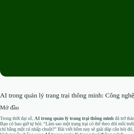
AI trong quản lý trang trại thông minh: Công nghệ
Mở đầu
Trong thời đại số,
AI trong quản lý trang trại thông minh
đã trở thà
Bạn có bao giờ tự hỏi: “Làm sao một trang trại có thể theo dõi môi trư
chỉ bằng một cú nhấp chuột?” Bài viết hôm nay sẽ giải đáp câu hỏi đó, 