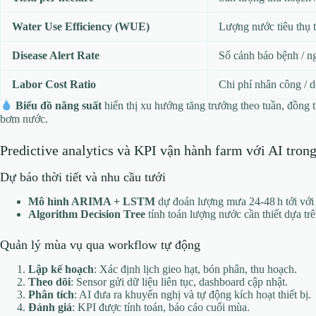
Water Use Efficiency (WUE)
Lượng nước tiêu thụ 
Disease Alert Rate
Số cảnh báo bệnh / n
Labor Cost Ratio
Chi phí nhân công / 
Biểu đồ năng suất
hiển thị xu hướng tăng trưởng theo tuần, đồng 
bơm nước.
Predictive analytics và KPI vận hành farm với AI trong
Dự báo thời tiết và nhu cầu tưới
Mô hình ARIMA + LSTM
dự đoán lượng mưa 24‑48 h tới với
Algorithm Decision Tree
tính toán lượng nước cần thiết dựa trê
Quản lý mùa vụ qua workflow tự động
Lập kế hoạch
: Xác định lịch gieo hạt, bón phân, thu hoạch.
Theo dõi
: Sensor gửi dữ liệu liên tục, dashboard cập nhật.
Phân tích
: AI đưa ra khuyến nghị và tự động kích hoạt thiết bị.
Đánh giá
: KPI được tính toán, báo cáo cuối mùa.