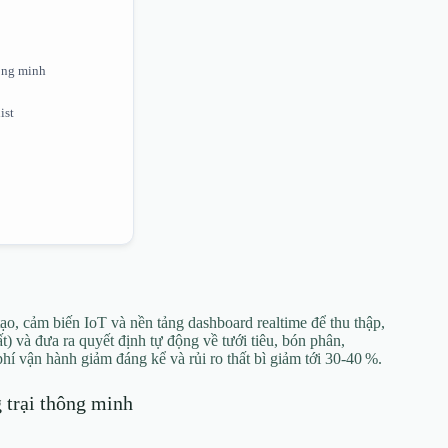
hông minh
ist
 tạo, cảm biến IoT và nền tảng dashboard realtime để thu thập,
t) và đưa ra quyết định tự động về tưới tiêu, bón phân,
hí vận hành giảm đáng kể và rủi ro thất bì giảm tới 30‑40 %.
g trại thông minh