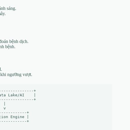
ánh sáng.
ây.
 đoán bệnh dịch.
ệnh bệnh.
I.
 khi ngưỡng vượt.
--------------+

ta Lake/AI    |

--------------+

 |

 v

-----------+

ion Engine |

-----------+
