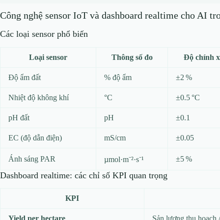
Công nghệ sensor IoT và dashboard realtime cho AI tro
Các loại sensor phổ biến
Loại sensor
Thông số đo
Độ chính x
Độ ẩm đất
% độ ẩm
±2 %
Nhiệt độ không khí
°C
±0.5 °C
pH đất
pH
±0.1
EC (độ dẫn điện)
mS/cm
±0.05
Ánh sáng PAR
±5 %
µmol·m⁻²·s⁻¹
Dashboard realtime: các chỉ số KPI quan trọng
KPI
Yield per hectare
Sản lượng thu hoạch 