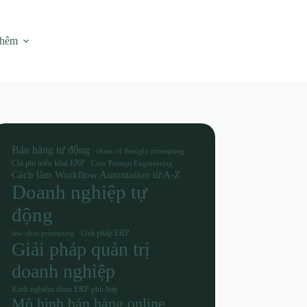
thêm
Bán hàng tự động
chain of thought prompting
Chi phí triển khai ERP
Core Prompt Engineering
Cách làm Workflow Automation từ A-Z
Doanh nghiệp tự
động
Giải pháp ERP
few-shot prompting
Giải pháp quản trị
doanh nghiệp
Kinh nghiệm chọn ERP phù hợp
Mô hình bán hàng online