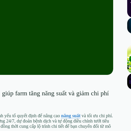
 giúp farm tăng năng suất và giảm chi phí
nh yếu tố quyết định để nâng cao
năng suất
và tối ưu chi phí.
ờng 24/7, dự đoán bệnh dịch và tự động điều chỉnh tưới tiêu
đồng thời cung cấp lộ trình chi tiết để bạn chuyển đổi từ mô