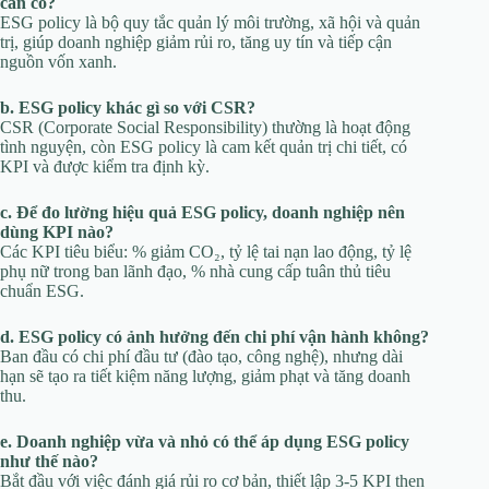
cần có?
ESG policy là bộ quy tắc quản lý môi trường, xã hội và quản
trị, giúp doanh nghiệp giảm rủi ro, tăng uy tín và tiếp cận
nguồn vốn xanh.
b. ESG policy khác gì so với CSR?
CSR (Corporate Social Responsibility) thường là hoạt động
tình nguyện, còn ESG policy là cam kết quản trị chi tiết, có
KPI và được kiểm tra định kỳ.
c. Để đo lường hiệu quả ESG policy, doanh nghiệp nên
dùng KPI nào?
Các KPI tiêu biểu: % giảm CO₂, tỷ lệ tai nạn lao động, tỷ lệ
phụ nữ trong ban lãnh đạo, % nhà cung cấp tuân thủ tiêu
chuẩn ESG.
d. ESG policy có ảnh hưởng đến chi phí vận hành không?
Ban đầu có chi phí đầu tư (đào tạo, công nghệ), nhưng dài
hạn sẽ tạo ra tiết kiệm năng lượng, giảm phạt và tăng doanh
thu.
e. Doanh nghiệp vừa và nhỏ có thể áp dụng ESG policy
như thế nào?
Bắt đầu với việc đánh giá rủi ro cơ bản, thiết lập 3-5 KPI then