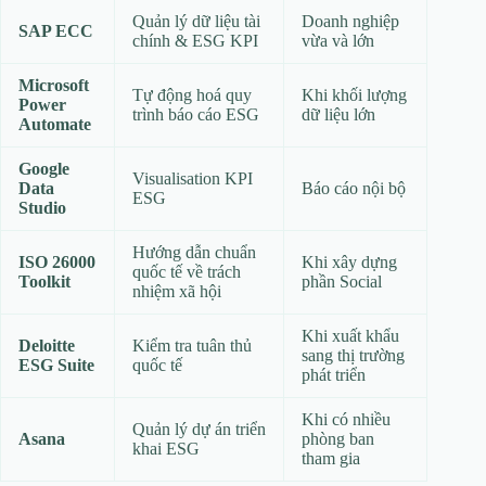
Quản lý dữ liệu tài
Doanh nghiệp
SAP ECC
chính & ESG KPI
vừa và lớn
Microsoft
Tự động hoá quy
Khi khối lượng
Power
trình báo cáo ESG
dữ liệu lớn
Automate
Google
Visualisation KPI
Data
Báo cáo nội bộ
ESG
Studio
Hướng dẫn chuẩn
ISO 26000
Khi xây dựng
quốc tế về trách
Toolkit
phần Social
nhiệm xã hội
Khi xuất khẩu
Deloitte
Kiểm tra tuân thủ
sang thị trường
ESG Suite
quốc tế
phát triển
Khi có nhiều
Quản lý dự án triển
Asana
phòng ban
khai ESG
tham gia