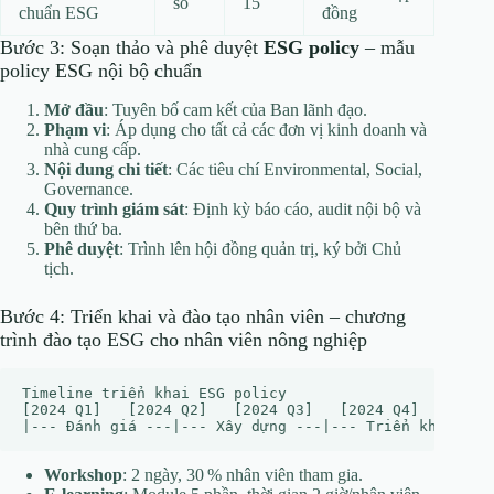
số
15
chuẩn ESG
đồng
Bước 3: Soạn thảo và phê duyệt
ESG policy
– mẫu
policy ESG nội bộ chuẩn
Mở đầu
: Tuyên bố cam kết của Ban lãnh đạo.
Phạm vi
: Áp dụng cho tất cả các đơn vị kinh doanh và
nhà cung cấp.
Nội dung chi tiết
: Các tiêu chí Environmental, Social,
Governance.
Quy trình giám sát
: Định kỳ báo cáo, audit nội bộ và
bên thứ ba.
Phê duyệt
: Trình lên hội đồng quản trị, ký bởi Chủ
tịch.
Bước 4: Triển khai và đào tạo nhân viên – chương
trình đào tạo ESG cho nhân viên nông nghiệp
Timeline triển khai ESG policy

[2024 Q1]   [2024 Q2]   [2024 Q3]   [2024 Q4]

Workshop
: 2 ngày, 30 % nhân viên tham gia.