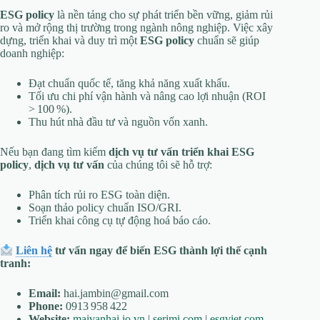
ESG policy
là nền tảng cho sự phát triển bền vững, giảm rủi
ro và mở rộng thị trường trong ngành nông nghiệp. Việc xây
dựng, triển khai và duy trì một
ESG policy
chuẩn sẽ giúp
doanh nghiệp:
Đạt chuẩn quốc tế, tăng khả năng xuất khẩu.
Tối ưu chi phí vận hành và nâng cao lợi nhuận (ROI
> 100 %).
Thu hút nhà đầu tư và nguồn vốn xanh.
Nếu bạn đang tìm kiếm
dịch vụ tư vấn triển khai ESG
policy
,
dịch vụ tư vấn
của chúng tôi sẽ hỗ trợ:
Phân tích rủi ro ESG toàn diện.
Soạn thảo policy chuẩn ISO/GRI.
Triển khai công cụ tự động hoá báo cáo.
Liên hệ
tư vấn ngay để biến ESG thành lợi thế cạnh
tranh:
Email:
hai.jambin@gmail.com
Phone:
0913 958 422
Website:
maivanhai.io.vn
|
serimi.com
|
esgviet.com