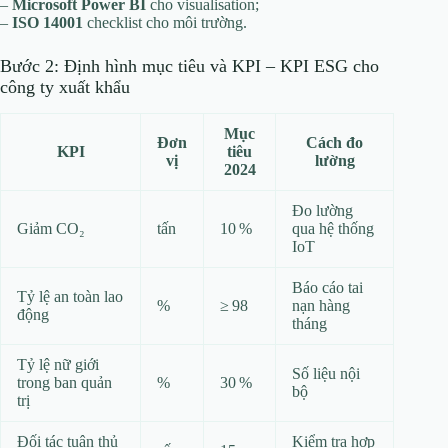
–
Microsoft Power BI
cho visualisation;
–
ISO 14001
checklist cho môi trường.
Bước 2: Định hình mục tiêu và KPI – KPI ESG cho
công ty xuất khẩu
Mục
Đơn
Cách đo
KPI
tiêu
vị
lường
2024
Đo lường
Giảm CO₂
tấn
10 %
qua hệ thống
IoT
Báo cáo tai
Tỷ lệ an toàn lao
%
≥ 98
nạn hàng
động
tháng
Tỷ lệ nữ giới
Số liệu nội
trong ban quản
%
30 %
bộ
trị
Đối tác tuân thủ
Kiểm tra hợp