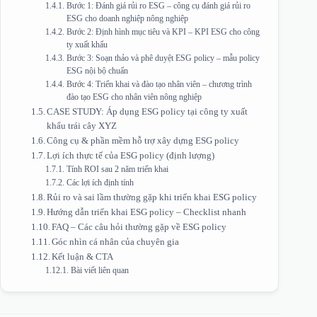
Bước 1: Đánh giá rủi ro ESG – công cụ đánh giá rủi ro
ESG cho doanh nghiệp nông nghiệp
Bước 2: Định hình mục tiêu và KPI – KPI ESG cho công
ty xuất khẩu
Bước 3: Soạn thảo và phê duyệt ESG policy – mẫu policy
ESG nội bộ chuẩn
Bước 4: Triển khai và đào tạo nhân viên – chương trình
đào tạo ESG cho nhân viên nông nghiệp
CASE STUDY: Áp dụng ESG policy tại công ty xuất
khẩu trái cây XYZ
Công cụ & phần mềm hỗ trợ xây dựng ESG policy
Lợi ích thực tế của ESG policy (định lượng)
Tính ROI sau 2 năm triển khai
Các lợi ích định tính
Rủi ro và sai lầm thường gặp khi triển khai ESG policy
Hướng dẫn triển khai ESG policy – Checklist nhanh
FAQ – Các câu hỏi thường gặp về ESG policy
Góc nhìn cá nhân của chuyên gia
Kết luận & CTA
Bài viết liên quan