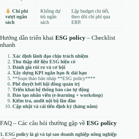
Không dự
Lập budget chi tiết,
Chi phí
trù ngân
theo dõi chi phí qua
vượt ngân
sách
ERP.
sách
Hướng dẫn triển khai
ESG policy
– Checklist
nhanh
Xác định lãnh đạo chịu trách nhiệm
Thu thập dữ liệu ESG hiện có
Đánh giá rủi ro và cơ hội
Xây dựng KPI ngắn hạn & dài hạn
**Soạn thảo bản nháp **ESG policy****
Phê duyệt bởi hội đồng quản trị
Triển khai hệ thống báo cáo tự động
Đào tạo nhân viên (e‑learning + workshop)
Kiểm tra, audit nội bộ lần đầu
Cập nhật và cải tiến định kỳ (hàng năm)
FAQ – Các câu hỏi thường gặp về
ESG policy
1. ESG policy là gì và tại sao doanh nghiệp nông nghiệp