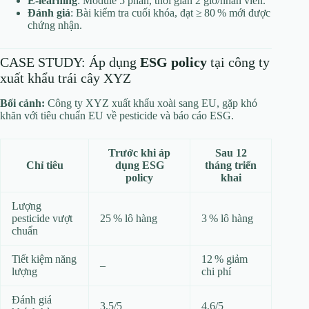
E‑learning
: Module 5 phần, thời gian 2 giờ/nhân viên.
Đánh giá
: Bài kiểm tra cuối khóa, đạt ≥ 80 % mới được
chứng nhận.
CASE STUDY: Áp dụng
ESG policy
tại công ty
xuất khẩu trái cây XYZ
Bối cảnh:
Công ty XYZ xuất khẩu xoài sang EU, gặp khó
khăn với tiêu chuẩn EU về pesticide và báo cáo ESG.
Trước khi áp
Sau 12
Chỉ tiêu
dụng ESG
tháng triển
policy
khai
Lượng
pesticide vượt
25 % lô hàng
3 % lô hàng
chuẩn
Tiết kiệm năng
12 % giảm
–
lượng
chi phí
Đánh giá
3,5/5
4,6/5