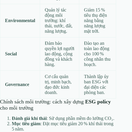
Quản lý tác
Giảm 15 %
động môi
tiêu thụ điện
Environmental
trường: khí
năng bằng
thải, nước, đất,
năng lượng
năng lượng.
mặt trời.
Đảm bảo
Đào tạo an
quyền lợi người
toàn lao động
Social
lao động, cộng
cho 100 %
đồng và khách
công nhân thu
hàng.
hoạch.
Cơ cấu quản
Thành lập ủy
trị, minh bạch,
ban ESG với
Governance
đạo đức kinh
đại diện các
doanh.
phòng ban.
Chính sách môi trường: cách xây dựng
ESG policy
cho môi trường
Đánh giá khí thải
: Sử dụng phần mềm đo lường CO₂.
Mục tiêu giảm
: Đặt mục tiêu giảm 20 % khí thải trong
5 năm.