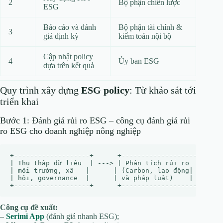
2
Bộ phận chiến lược
ESG
Báo cáo và đánh
Bộ phận tài chính &
3
giá định kỳ
kiểm toán nội bộ
Cập nhật policy
4
Ủy ban ESG
dựa trên kết quả
Quy trình xây dựng
ESG policy
: Từ khảo sát tới
triển khai
Bước 1: Đánh giá rủi ro ESG – công cụ đánh giá rủi
ro ESG cho doanh nghiệp nông nghiệp
+-------------------+      +-------------------+      
| Thu thập dữ liệu  | ---> | Phân tích rủi ro  | ---> 
| môi trường, xã   |      | (Carbon, lao động|      | 
| hội, governance  |      | và pháp luật)    |      +-
Công cụ đề xuất:
–
Serimi App
(đánh giá nhanh ESG);