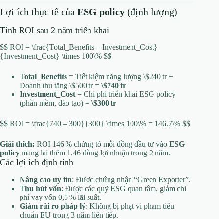
Lợi ích thực tế của
ESG policy
(định lượng)
Tính ROI sau 2 năm triển khai
$$ ROI = \frac{Total_Benefits – Investment_Cost}
{Investment_Cost} \times 100\% $$
Total_Benefits
= Tiết kiệm năng lượng \$240 tr +
Doanh thu tăng \$500 tr =
\$740 tr
Investment_Cost
= Chi phí triển khai ESG policy
(phần mềm, đào tạo) =
\$300 tr
$$ ROI = \frac{740 – 300}{300} \times 100\% = 146.7\% $$
Giải thích:
ROI 146 % chứng tỏ mỗi đồng đầu tư vào
ESG
policy
mang lại thêm 1,46 đồng lợi nhuận trong 2 năm.
Các lợi ích định tính
Nâng cao uy tín
: Được chứng nhận “Green Exporter”.
Thu hút vốn
: Được các quỹ ESG quan tâm, giảm chi
phí vay vốn 0,5 % lãi suất.
Giảm rủi ro pháp lý
: Không bị phạt vi phạm tiêu
chuẩn EU trong 3 năm liên tiếp.