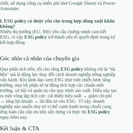
chốt, sử dụng công cụ miễn phí như Google Sheets và Power
Automate.
f. ESG policy có được yêu cầu trong hợp đồng xuất khẩu
không?
Nhiều thị trường (EU, Mỹ) yêu cầu chứng minh cam kết
ESG, vì vậy
ESG policy
trở thành yếu tố quyết định trong ký
kết hợp đồng.
Góc nhìn cá nhân của chuyên gia
Qua phân tích trên, tôi cho rằng
ESG policy
không chỉ là “tài
liệu” mà là động lực thay đổi cách doanh nghiệp nông nghiệp
vận hành. Khi lãnh đạo xem ESG như một chiến lược tăng
trưởng, mọi bộ phận sẽ tự động tích hợp các chuẩn môi
trường, xã hội và quản trị vào quy trình sản xuất. Điều này tạo
ra một vòng lặp tích cực: cải thiện hiệu suất → giảm chi phí
→ tăng lợi nhuận → tái đầu tư vào ESG. Vì vậy, doanh
nghiệp nào muốn duy trì vị thế cạnh tranh trong chuỗi cung
ứng toàn cầu cần ưu tiên xây dựng và thực thi
ESG policy
ngay hôm nay.
Kết luận & CTA