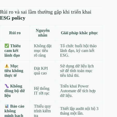
Rủi ro và sai lầm thường gặp khi triển khai
ESG policy
Nguyên
Rủi ro
Giải pháp khắc phục
nhân
Không đặt
Tổ chức buổi hội thảo
Thiếu
mục tiêu
lãnh đạo, ký cam kết
cam kết
rõ ràng
ESG.
lãnh đạo
Sử dụng dữ liệu lịch
Mục
Đặt KPI
sử để tính toán mục
tiêu không
quá cao
tiêu khả thi.
thực tế
Triển khai Power
Không
Hệ thống
Automate để tích hợp
đồng bộ dữ
IT rời rạc
dữ liệu.
liệu
Thiếu quy
Báo cáo
Thiết lập audit nội bộ 3
trình kiểm
không
tháng một lần.
tra
minh bạch