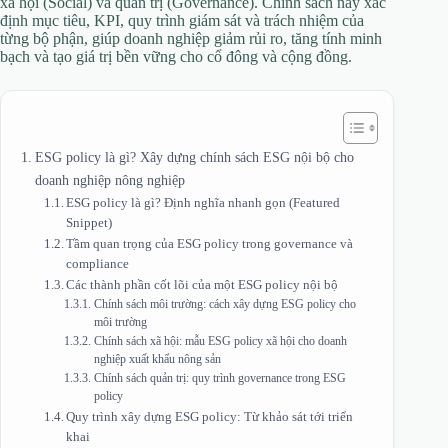
xã hội (Social) và quản trị (Governance). Chính sách này xác
định mục tiêu, KPI, quy trình giám sát và trách nhiệm của
từng bộ phận, giúp doanh nghiệp giảm rủi ro, tăng tính minh
bạch và tạo giá trị bền vững cho cổ đông và cộng đồng.
ESG policy là gì? Xây dựng chính sách ESG nội bộ cho
doanh nghiệp nông nghiệp
ESG policy là gì? Định nghĩa nhanh gọn (Featured
Snippet)
Tầm quan trọng của ESG policy trong governance và
compliance
Các thành phần cốt lõi của một ESG policy nội bộ
Chính sách môi trường: cách xây dựng ESG policy cho
môi trường
Chính sách xã hội: mẫu ESG policy xã hội cho doanh
nghiệp xuất khẩu nông sản
Chính sách quản trị: quy trình governance trong ESG
policy
Quy trình xây dựng ESG policy: Từ khảo sát tới triển
khai