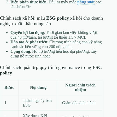
Biện pháp thực hiện
: Đầu tư máy móc
năng suất
cao,
tái chế nước.
Chính sách xã hội: mẫu
ESG policy
xã hội cho doanh
nghiệp xuất khẩu nông sản
Quyền lợi lao động
: Thời gian làm việc không vượt
quá 48 giờ/tuần, trả lương tối thiểu 1,5 × MCL.
Đào tạo & phát triển
: Chương trình nâng cao kỹ năng
canh tác bền vững cho 200 nông dân.
Cộng đồng
: Hỗ trợ trường tiểu học địa phương, xây
dựng hồ nước sinh hoạt.
Chính sách quản trị: quy trình governance trong
ESG
policy
Người chịu trách
Bước
Nội dung
nhiệm
Thành lập ủy ban
1
Giám đốc điều hành
ESG
Xây dựng KPI