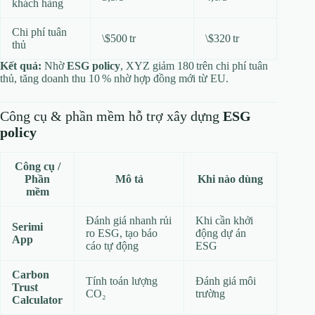
khách hàng
Chi phí tuân
\$500 tr
\$320 tr
thủ
Kết quả:
Nhờ
ESG policy
, XYZ giảm 180 trên chi phí tuân
thủ, tăng doanh thu 10 % nhờ hợp đồng mới từ EU.
Công cụ & phần mềm hỗ trợ xây dựng
ESG
policy
Công cụ /
Phần
Mô tả
Khi nào dùng
mềm
Đánh giá nhanh rủi
Khi cần khởi
Serimi
ro ESG, tạo báo
động dự án
App
cáo tự động
ESG
Carbon
Tính toán lượng
Đánh giá môi
Trust
CO₂
trường
Calculator