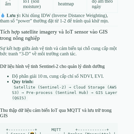
IoT (soil
độ ẩm theo
ẩm
heatmap
moisture)
ngày
Lưu ý:
Khi dùng IDW (Inverse Distance Weighting),
tham số “power” thường đặt từ 1‑2 để tránh quá khử mịn.
Tích hợp satellite imagery và IoT sensor vào GIS
trong nông nghiệp
Sự kết hợp giữa ảnh vệ tinh và cảm biến tại chỗ cung cấp một
bức tranh “3‑D” về môi trường canh tác.
Dữ liệu hình vệ tinh Sentinel‑2 cho quản lý dinh dưỡng
Độ phân giải 10 m, cung cấp chỉ số NDVI, EVI.
Quy trình:
Satellite (Sentinel‑2) → Cloud Storage (AWS
S3) → Pre‑process (Sentinel Hub) → GIS Layer
(QGIS)
Thu thập dữ liệu cảm biến IoT qua MQTT và lưu trữ trong
GIS
+-----------+      MQTT      +------------+      HTTP 