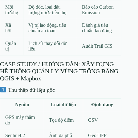
Môi
Độ dốc, loại đất,
Báo cáo Carbon
trường
lượng nước tiêu thụ
Emission
Xã
Vị trí lao động, tiêu
Đánh giá tiêu
hội
chuẩn an toàn
chuẩn lao động
Quản
Lịch sử thay đổi dữ
Audit Trail GIS
trị
liệu
CASE STUDY / HƯỚNG DẪN: XÂY DỰNG
HỆ THỐNG QUẢN LÝ VÙNG TRỒNG BẰNG
QGIS + Mapbox
Thu thập dữ liệu gốc
Nguồn
Loại dữ liệu
Định dạng
GPS máy thăm
Tọa độ điểm
CSV
dò
Sentinel‑2
Ảnh đa phổ
GeoTIFF