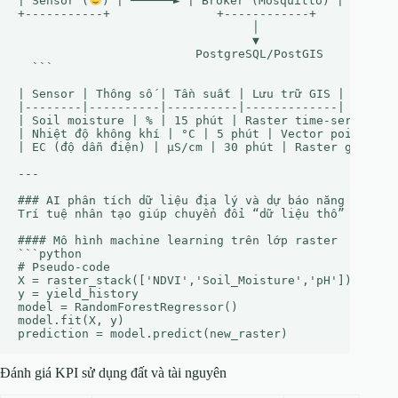
| Sensor (
) | ──────► | Broker (Mosquitto) | ──────►
+-----------+               +------------+            
                                 │

                                 ▼

                         PostgreSQL/PostGIS

  ```

| Sensor | Thông số | Tần suất | Lưu trữ GIS |

|--------|----------|----------|-------------|

| Soil moisture | % | 15 phút | Raster time‑series |

| Nhiệt độ không khí | °C | 5 phút | Vector point |

| EC (độ dẫn điện) | µS/cm | 30 phút | Raster grid |

---

### AI phân tích dữ liệu địa lý và dự báo năng suất tr
Trí tuệ nhân tạo giúp chuyển đổi “dữ liệu thô” thành “
#### Mô hình machine learning trên lớp raster  

```python

# Pseudo‑code

X = raster_stack(['NDVI','Soil_Moisture','pH'])

y = yield_history

model = RandomForestRegressor()

model.fit(X, y)

Đánh giá KPI sử dụng đất và tài nguyên