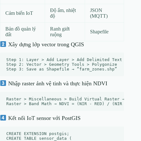
Độ ẩm, nhiệt
JSON
Cảm biến IoT
độ
(MQTT)
Bản đồ quản lý
Ranh giới
Shapefile
đất
ruộng
Xây dựng lớp vector trong QGIS
Step 1: Layer > Add Layer > Add Delimited Text Layer →
Step 2: Vector > Geometry Tools > Polygonize

Nhập raster ảnh vệ tinh và thực hiện NDVI
Raster > Miscellaneous > Build Virtual Raster → Sentin
Kết nối IoT sensor với PostGIS
CREATE EXTENSION postgis;

CREATE TABLE sensor_data (
