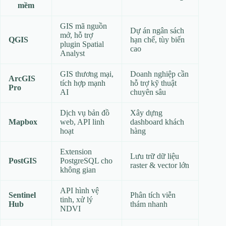
mềm
GIS mã nguồn
Dự án ngân sách
mở, hỗ trợ
QGIS
hạn chế, tùy biến
plugin Spatial
cao
Analyst
GIS thương mại,
Doanh nghiệp cần
ArcGIS
tích hợp mạnh
hỗ trợ kỹ thuật
Pro
AI
chuyên sâu
Dịch vụ bản đồ
Xây dựng
Mapbox
web, API linh
dashboard khách
hoạt
hàng
Extension
Lưu trữ dữ liệu
PostGIS
PostgreSQL cho
raster & vector lớn
không gian
API hình vệ
Sentinel
Phân tích viễn
tinh, xử lý
Hub
thám nhanh
NDVI