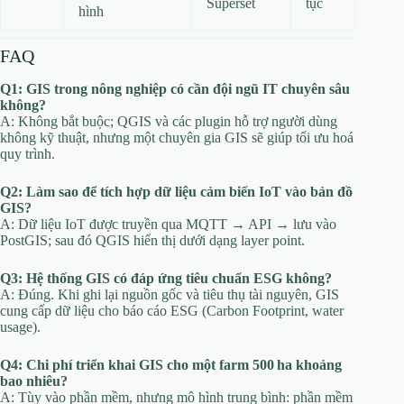
Superset
tục
hình
FAQ
Q1: GIS trong nông nghiệp có cần đội ngũ IT chuyên sâu
không?
A: Không bắt buộc; QGIS và các plugin hỗ trợ người dùng
không kỹ thuật, nhưng một chuyên gia GIS sẽ giúp tối ưu hoá
quy trình.
Q2: Làm sao để tích hợp dữ liệu cảm biến IoT vào bản đồ
GIS?
A: Dữ liệu IoT được truyền qua MQTT → API → lưu vào
PostGIS; sau đó QGIS hiển thị dưới dạng layer point.
Q3: Hệ thống GIS có đáp ứng tiêu chuẩn ESG không?
A: Đúng. Khi ghi lại nguồn gốc và tiêu thụ tài nguyên, GIS
cung cấp dữ liệu cho báo cáo ESG (Carbon Footprint, water
usage).
Q4: Chi phí triển khai GIS cho một farm 500 ha khoảng
bao nhiêu?
A: Tùy vào phần mềm, nhưng mô hình trung bình: phần mềm