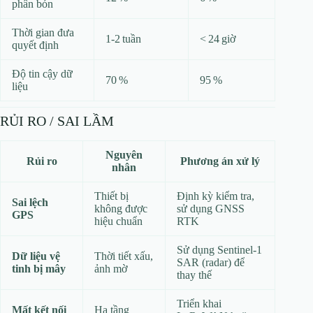
phân bón
Thời gian đưa
1‑2 tuần
< 24 giờ
quyết định
Độ tin cậy dữ
70 %
95 %
liệu
RỦI RO / SAI LẦM
Nguyên
Rủi ro
Phương án xử lý
nhân
Thiết bị
Định kỳ kiểm tra,
Sai lệch
không được
sử dụng GNSS
GPS
hiệu chuẩn
RTK
Sử dụng Sentinel‑1
Dữ liệu vệ
Thời tiết xấu,
SAR (radar) để
tinh bị mây
ảnh mờ
thay thế
Triển khai
Mất kết nối
Hạ tầng