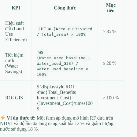
Mục
KPI
Công thức
tiêu
Hiệu suất
đất (Land
LUE = (Area_cultivated
≥ 85 %
Use
/ Total_area) × 100%
Efficiency)
WS =
Tiết kiệm
(Water_used_baseline -
nước
≥ 20 %
Water_used_GIS) /
(Water
Water_used_baseline ×
Savings)
100%
$ \displaystyle ROI =
\frac{Total_Benefits –
ROI GIS
Investment_Cost}
> 100 %
{Investment_Cost}\times100
$
Ví dụ thực tế:
Một farm áp dụng mô hình RF dựa trên
NDVI và độ ẩm đã tăng năng suất lúa 12 % và giảm lượng
nước sử dụng 18 %.