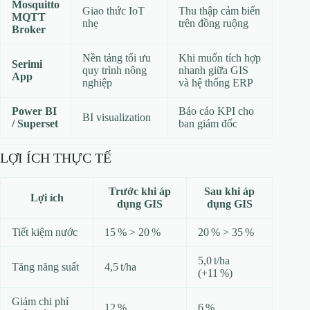
Mosquitto
Giao thức IoT
Thu thập cảm biến
MQTT
nhẹ
trên đồng ruộng
Broker
Nền tảng tối ưu
Khi muốn tích hợp
Serimi
quy trình nông
nhanh giữa GIS
App
nghiệp
và hệ thống ERP
Power BI
Báo cáo KPI cho
BI visualization
/ Superset
ban giám đốc
LỢI ÍCH THỰC TẾ
Trước khi áp
Sau khi áp
Lợi ích
dụng GIS
dụng GIS
Tiết kiệm nước
15 % > 20 %
20 % > 35 %
5,0 t/ha
Tăng năng suất
4,5 t/ha
(+11 %)
Giảm chi phí
12 %
6 %