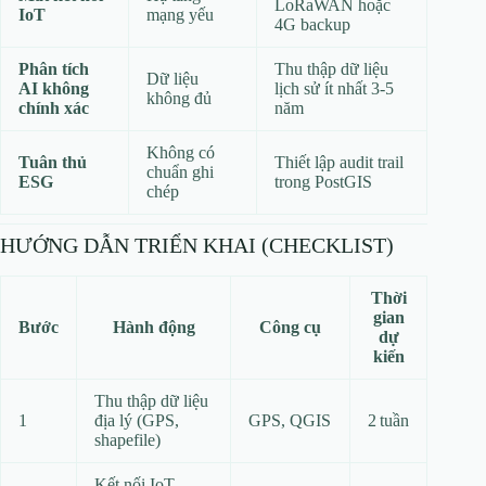
LoRaWAN hoặc
IoT
mạng yếu
4G backup
Phân tích
Thu thập dữ liệu
Dữ liệu
AI không
lịch sử ít nhất 3‑5
không đủ
chính xác
năm
Không có
Tuân thủ
Thiết lập audit trail
chuẩn ghi
ESG
trong PostGIS
chép
HƯỚNG DẪN TRIỂN KHAI (CHECKLIST)
Thời
gian
Bước
Hành động
Công cụ
dự
kiến
Thu thập dữ liệu
1
địa lý (GPS,
GPS, QGIS
2 tuần
shapefile)
Kết nối IoT