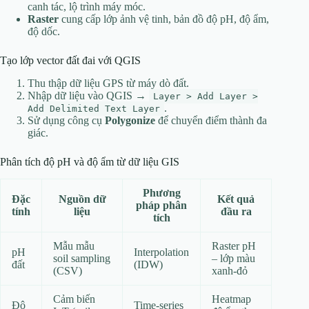
canh tác, lộ trình máy móc.
Raster
cung cấp lớp ảnh vệ tinh, bản đồ độ pH, độ ẩm,
độ dốc.
Tạo lớp vector đất đai với QGIS
Thu thập dữ liệu GPS từ máy dò đất.
Nhập dữ liệu vào QGIS →
Layer > Add Layer >
.
Add Delimited Text Layer
Sử dụng công cụ
Polygonize
để chuyển điểm thành đa
giác.
Phân tích độ pH và độ ẩm từ dữ liệu GIS
Phương
Đặc
Nguồn dữ
Kết quả
pháp phân
tính
liệu
đầu ra
tích
Mẫu mẫu
Raster pH
pH
Interpolation
soil sampling
– lớp màu
đất
(IDW)
(CSV)
xanh‑đỏ
Cảm biến
Heatmap
Độ
Time‑series