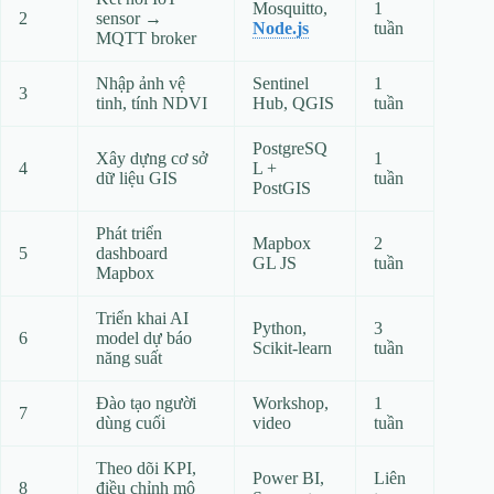
Mosquitto,
1
2
sensor →
Node.js
tuần
MQTT broker
Nhập ảnh vệ
Sentinel
1
3
tinh, tính NDVI
Hub, QGIS
tuần
PostgreSQ
Xây dựng cơ sở
1
4
L +
dữ liệu GIS
tuần
PostGIS
Phát triển
Mapbox
2
5
dashboard
GL JS
tuần
Mapbox
Triển khai AI
Python,
3
6
model dự báo
Scikit‑learn
tuần
năng suất
Đào tạo người
Workshop,
1
7
dùng cuối
video
tuần
Theo dõi KPI,
Power BI,
Liên
8
điều chỉnh mô