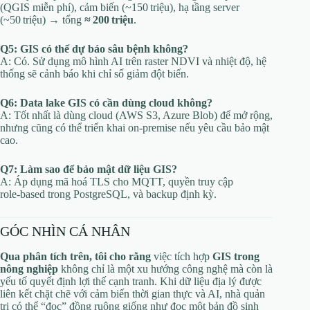
(QGIS miễn phí), cảm biến (~150 triệu), hạ tầng server
(~50 triệu) → tổng
≈ 200 triệu
.
Q5: GIS có thể dự báo sâu bệnh không?
A: Có. Sử dụng mô hình AI trên raster NDVI và nhiệt độ, hệ
thống sẽ cảnh báo khi chỉ số giảm đột biến.
Q6: Data lake GIS có cần dùng cloud không?
A: Tốt nhất là dùng cloud (AWS S3, Azure Blob) để mở rộng,
nhưng cũng có thể triển khai on‑premise nếu yêu cầu bảo mật
cao.
Q7: Làm sao để bảo mật dữ liệu GIS?
A: Áp dụng mã hoá TLS cho MQTT, quyền truy cập
role‑based trong PostgreSQL, và backup định kỳ.
GÓC NHÌN CÁ NHÂN
Qua phân tích trên, tôi cho rằng
việc tích hợp
GIS trong
nông nghiệp
không chỉ là một xu hướng công nghệ mà còn là
yếu tố quyết định lợi thế cạnh tranh. Khi dữ liệu địa lý được
liên kết chặt chẽ với cảm biến thời gian thực và AI, nhà quản
trị có thể “đọc” đồng ruộng giống như đọc một bản đồ sinh