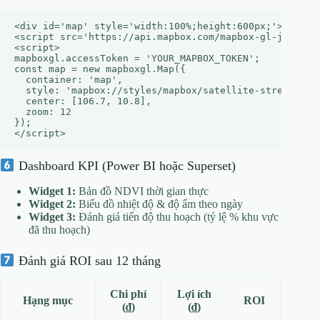
<div id='map' style='width:100%;height:600px;'></div>

<script src='https://api.mapbox.com/mapbox-gl-js/v2.13
<script>

mapboxgl.accessToken = 'YOUR_MAPBOX_TOKEN';

const map = new mapboxgl.Map({

  container: 'map',

  style: 'mapbox://styles/mapbox/satellite-streets-v12
  center: [106.7, 10.8],

  zoom: 12

});

Dashboard KPI (Power BI hoặc Superset)
Widget 1:
Bản đồ NDVI thời gian thực
Widget 2:
Biểu đồ nhiệt độ & độ ẩm theo ngày
Widget 3:
Đánh giá tiến độ thu hoạch (tỷ lệ % khu vực
đã thu hoạch)
Đánh giá ROI sau 12 tháng
Chi phí
Lợi ích
Hạng mục
ROI
(₫)
(₫)