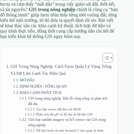
hecta và cảm thấy “mất dấu” trong việc giám sát đất, thời tiết,
và tài nguyên?
GIS trong nông nghiệp
chính là công cụ “bản
đồ thông minh” giúp farm nhìn thấy từng mét vuông đất, từng
biến thể môi trường, từ đó đưa ra quyết định tối ưu. Bài viết
sẽ khai thác sâu các khía cạnh kỹ thuật, tích hợp dữ liệu và
quy trình thực tiễn, đồng thời cung cấp hướng dẫn chi tiết để
bạn triển khai hệ thống GIS ngay hôm nay.
GIS Trong Nông Nghiệp: Cách Farm Quản Lý Vùng Trồng
Và Dữ Liệu Canh Tác Hiệu Quả
MỞ ĐẦU
ĐỊNH NGHĨA / TỔNG QUAN
KHÍA CẠNH PHÂN TÍCH
GIS trong nông nghiệp: Bản đồ vùng trồng và phân tích
đất đai
Tạo lớp vector đất đai với QGIS
Phân tích độ pH và độ ẩm từ dữ liệu GIS
Tích hợp satellite imagery và IoT sensor vào GIS trong
nông nghiệp
Dữ liệu hình vệ tinh Sentinel‑2 cho quản lý dinh