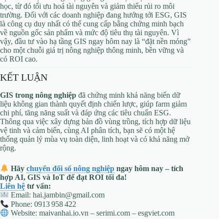
học, từ đó tối ưu hoá tài nguyên và giảm thiểu rủi ro môi
trường. Đối với các doanh nghiệp đang hướng tới ESG, GIS
là công cụ duy nhất có thể cung cấp bằng chứng minh bạch
về nguồn gốc sản phẩm và mức độ tiêu thụ tài nguyên. Vì
vậy, đầu tư vào hạ tầng GIS ngay hôm nay là “đặt nền móng”
cho một chuỗi giá trị nông nghiệp thông minh, bền vững và
có ROI cao.
KẾT LUẬN
GIS trong nông nghiệp
đã chứng minh khả năng biến dữ
liệu không gian thành quyết định chiến lược, giúp farm giảm
chi phí, tăng năng suất và đáp ứng các tiêu chuẩn ESG.
Thông qua việc xây dựng bản đồ vùng trồng, tích hợp dữ liệu
vệ tinh và cảm biến, cùng AI phân tích, bạn sẽ có một hệ
thống quản lý mùa vụ toàn diện, linh hoạt và có khả năng mở
rộng.
Hãy
chuyển đổi số nông nghiệp
ngay hôm nay – tích
hợp AI, GIS và IoT để đạt ROI tối đa!
Liên hệ
tư vấn:
Email:
hai.jambin@gmail.com
Phone: 0913 958 422
Website: maivanhai.io.vn – serimi.com – esgviet.com