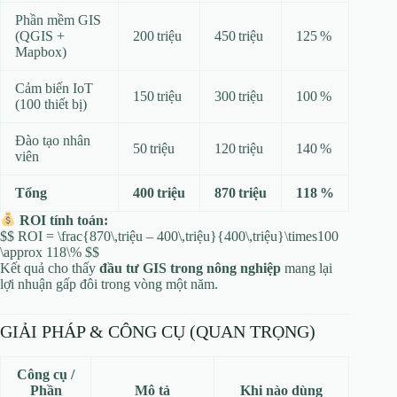
Phần mềm GIS
(QGIS +
200 triệu
450 triệu
125 %
Mapbox)
Cảm biến IoT
150 triệu
300 triệu
100 %
(100 thiết bị)
Đào tạo nhân
50 triệu
120 triệu
140 %
viên
Tổng
400 triệu
870 triệu
118 %
ROI tính toán:
$$ ROI = \frac{870\,triệu – 400\,triệu}{400\,triệu}\times100
\approx 118\% $$
Kết quả cho thấy
đầu tư GIS trong nông nghiệp
mang lại
lợi nhuận gấp đôi trong vòng một năm.
GIẢI PHÁP & CÔNG CỤ (QUAN TRỌNG)
Công cụ /
Phần
Mô tả
Khi nào dùng