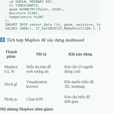
  id SERIAL PRIMARY KEY,

  ts TIMESTAMPTZ,

  geom GEOMETRY(Point, 4326),

  moisture FLOAT,

  temperature FLOAT

);

INSERT INTO sensor_data (ts, geom, moisture, temperatu
Tích hợp Mapbox để xây dựng dashboard
Thành
Mô tả
Khi nào dùng
phần
Mapbox
Hiển thị bản đồ
Khi cần UI người
GL JS
web tương tác
dùng cuối
Visualization
Khi muốn biểu đồ
Deck.gl
layered
3D, heatmap
Khi cần biểu đồ
Plotly.js
Chart KPI
thời gian
Mã nhúng Mapbox (đơn giản):