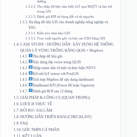
dưỡng
Thu thập dữ liệu cảm biến IoT qua MQTT và lưu trữ
trong GIS
Đánh giá KPI sử dụng đất và tài nguyên
Hạ tầng dữ liệu GIS cho doanh nghiệp nông nghiệp và
ESG
Kiến trúc data lake GIS
Truy xuất nguồn gốc và báo cáo ESG bằng GIS
CASE STUDY / HƯỚNG DẪN: XÂY DỰNG HỆ THỐNG
QUẢN LÝ VÙNG TRỒNG BẰNG QGIS + Mapbox
Thu thập dữ liệu gốc
Xây dựng lớp vector trong QGIS
Nhập raster ảnh vệ tinh và thực hiện NDVI
Kết nối IoT sensor với PostGIS
Tích hợp Mapbox để xây dựng dashboard
Dashboard KPI (Power BI hoặc Superset)
Đánh giá ROI sau 12 tháng
GIẢI PHÁP & CÔNG CỤ (QUAN TRỌNG)
LỢI ÍCH THỰC TẾ
RỦI RO / SAI LẦM
HƯỚNG DẪN TRIỂN KHAI (CHECKLIST)
FAQ
GÓC NHÌN CÁ NHÂN
KẾT LUẬN