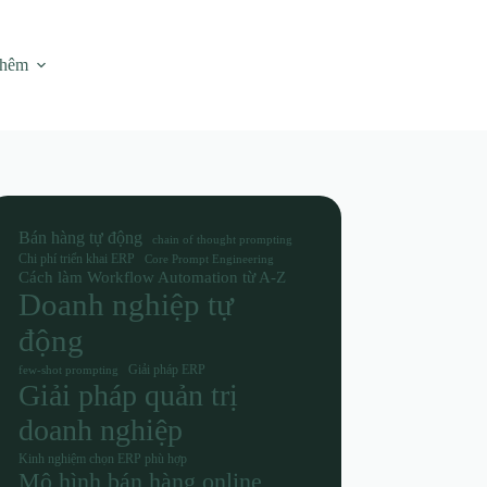
thêm
Bán hàng tự động
chain of thought prompting
Chi phí triển khai ERP
Core Prompt Engineering
Cách làm Workflow Automation từ A-Z
Doanh nghiệp tự
động
Giải pháp ERP
few-shot prompting
Giải pháp quản trị
doanh nghiệp
Kinh nghiệm chọn ERP phù hợp
Mô hình bán hàng online