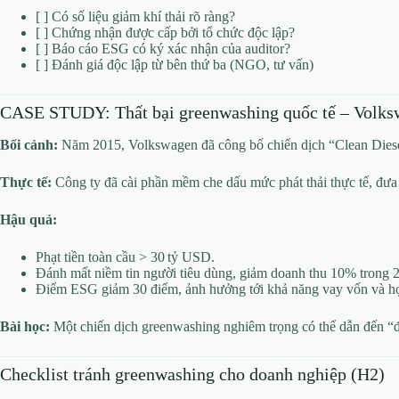
[ ] Có số liệu giảm khí thải rõ ràng?
[ ] Chứng nhận được cấp bởi tổ chức độc lập?
[ ] Báo cáo ESG có ký xác nhận của auditor?
[ ] Đánh giá độc lập từ bên thứ ba (NGO, tư vấn)
CASE STUDY: Thất bại greenwashing quốc tế – Volks
Bối cảnh:
Năm 2015, Volkswagen đã công bố chiến dịch “Clean Diesel
Thực tế:
Công ty đã cài phần mềm che dấu mức phát thải thực tế, đưa r
Hậu quả:
Phạt tiền toàn cầu > 30 tỷ USD.
Đánh mất niềm tin người tiêu dùng, giảm doanh thu 10% trong 
Điểm ESG giảm 30 điểm, ảnh hưởng tới khả năng vay vốn và hợp
Bài học:
Một chiến dịch greenwashing nghiêm trọng có thể dẫn đến “đổ
Checklist tránh greenwashing cho doanh nghiệp (H2)