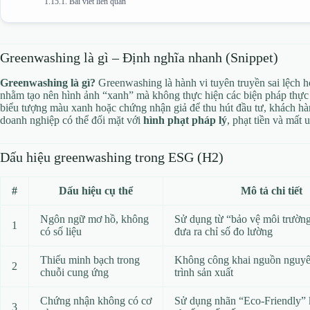
Bài viết liên quan
Greenwashing là gì – Định nghĩa nhanh (Snippet)
Greenwashing là gì?
Greenwashing là hành vi tuyên truyền sai lệch 
nhằm tạo nên hình ảnh “xanh” mà không thực hiện các biện pháp thực
biểu tượng màu xanh hoặc chứng nhận giả để thu hút đầu tư, khách hà
doanh nghiệp có thể đối mặt với
hình phạt pháp lý
, phạt tiền và mất
Dấu hiệu greenwashing trong ESG (H2)
#
Dấu hiệu cụ thể
Mô tả chi tiết
Ngôn ngữ mơ hồ, không
Sử dụng từ “bảo vệ môi trườn
1
có số liệu
đưa ra chỉ số đo lường
Thiếu minh bạch trong
Không công khai nguồn nguyên
2
chuỗi cung ứng
trình sản xuất
Chứng nhận không có cơ
Sử dụng nhãn “Eco‑Friendly” 
3