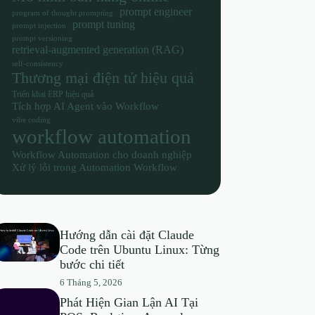
prompt engineer
program of thought prompting
prompt tuning
prompt injection
prompt versioning
retrieval-augmented generation (RAG)
self-consistency
Thương mại điện tử hiệu quả
Triển khai ERP hiệu quả
Tích hợp AI Agent vào Workflow
vibe coding
workflow automation
Workflow Automation cho doanh nghiệp
Xử lý lỗi trong Automation Workflow
Hướng dẫn cài đặt Claude
Code trên Ubuntu Linux: Từng
bước chi tiết
6 Tháng 5, 2026
Phát Hiện Gian Lận AI Tại