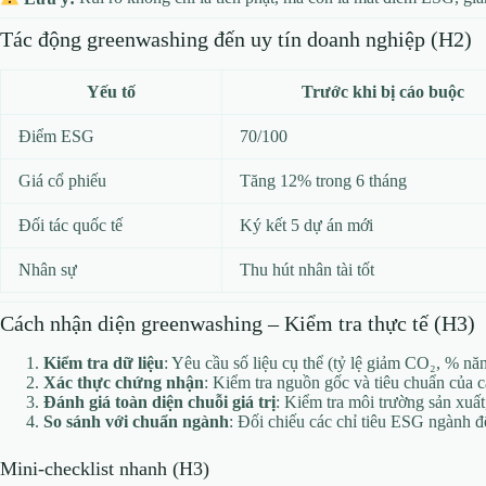
Tác động greenwashing đến uy tín doanh nghiệp (H2)
Yếu tố
Trước khi bị cáo buộc
Điểm ESG
70/100
Giá cổ phiếu
Tăng 12% trong 6 tháng
Đối tác quốc tế
Ký kết 5 dự án mới
Nhân sự
Thu hút nhân tài tốt
Cách nhận diện greenwashing – Kiểm tra thực tế (H3)
Kiểm tra dữ liệu
: Yêu cầu số liệu cụ thể (tỷ lệ giảm CO₂, % năn
Xác thực chứng nhận
: Kiểm tra nguồn gốc và tiêu chuẩn của 
Đánh giá toàn diện chuỗi giá trị
: Kiểm tra môi trường sản xuất
So sánh với chuẩn ngành
: Đối chiếu các chỉ tiêu ESG ngành đ
Mini‑checklist nhanh (H3)