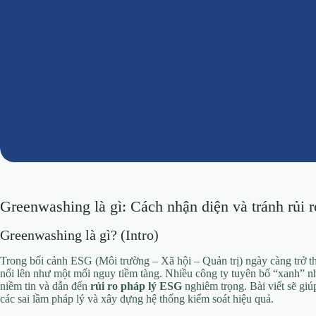
Greenwashing là gì: Cách nhận diện và tránh rủi 
Greenwashing là gì? (Intro)
Trong bối cảnh ESG (Môi trường – Xã hội – Quản trị) ngày càng trở t
nổi lên như một mối nguy tiềm tàng. Nhiều công ty tuyên bố “xanh” n
niềm tin và dẫn đến
rủi ro pháp lý ESG
nghiêm trọng. Bài viết sẽ gi
các sai lầm pháp lý và xây dựng hệ thống kiểm soát hiệu quả.