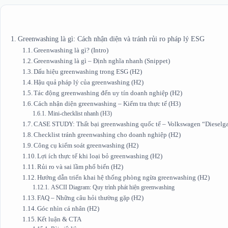
Greenwashing là gì: Cách nhận diện và tránh rủi ro pháp lý ESG
Greenwashing là gì? (Intro)
Greenwashing là gì – Định nghĩa nhanh (Snippet)
Dấu hiệu greenwashing trong ESG (H2)
Hậu quả pháp lý của greenwashing (H2)
Tác động greenwashing đến uy tín doanh nghiệp (H2)
Cách nhận diện greenwashing – Kiểm tra thực tế (H3)
Mini‑checklist nhanh (H3)
CASE STUDY: Thất bại greenwashing quốc tế – Volkswagen “Dieselga
Checklist tránh greenwashing cho doanh nghiệp (H2)
Công cụ kiểm soát greenwashing (H2)
Lợi ích thực tế khi loại bỏ greenwashing (H2)
Rủi ro và sai lầm phổ biến (H2)
Hướng dẫn triển khai hệ thống phòng ngừa greenwashing (H2)
ASCII Diagram: Quy trình phát hiện greenwashing
FAQ – Những câu hỏi thường gặp (H2)
Góc nhìn cá nhân (H2)
Kết luận & CTA