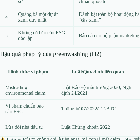
sở
chuẩn quốc tế
Quảng bá một dự án
Đánh bật toàn bộ hoạt động b
4
xanh duy nhất
“cây xanh”
Không có báo cáo ESG
5
Báo cáo do bộ phận marketing 
độc lập
Hậu quả pháp lý của greenwashing (H2)
Hình thức vi phạm
Luật/Quy định liên quan
Misleading
Luật Bảo vệ môi trường 2020, Nghị
environmental claim
định 24/2021
Vi phạm chuẩn báo
Thông tư 07/2022/TT‑BTC
cáo ESG
Lừa dối nhà đầu tư
Luật Chứng khoán 2022
Lưu ý:
Rủi ro không chỉ là tiền phạt, mà còn là mất điểm ESG, gi