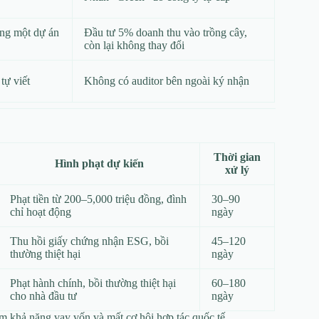
ằng một dự án
Đầu tư 5% doanh thu vào trồng cây,
còn lại không thay đổi
tự viết
Không có auditor bên ngoài ký nhận
Thời gian
Hình phạt dự kiến
xử lý
Phạt tiền từ 200–5,000 triệu đồng, đình
30–90
chỉ hoạt động
ngày
Thu hồi giấy chứng nhận ESG, bồi
45–120
thường thiệt hại
ngày
Phạt hành chính, bồi thường thiệt hại
60–180
cho nhà đầu tư
ngày
ảm khả năng vay vốn và mất cơ hội hợp tác quốc tế.