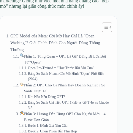
marketing? Giống như việc một nhà hàng quảng cáo “bếp
mở” nhưng lại giấu công thức món chính ấy!
OPT Model của Meta: Cởi Mở Hay Chỉ Là “Open
Washing”? Giải Thích Dành Cho Người Dùng Thông
Thường
Phần 1: Tổng Quan – OPT Là Gì? Đừng Bị Lừa Bởi
Từ “Open”
Open Pre-Trained = “Học Trước Rồi Mở Cửa”
Bảng So Sánh Nhanh Các Mô Hình “Open” Phổ Biến
(2024)
Phần 2: OPT Cho Cá Nhân Hay Doanh Nghiệp? So
Sánh Thực Tế
Khi Nào Nên Dùng OPT?
Bảng So Sánh Chi Tiết: OPT-175B vs GPT-4o vs Claude
3.5
Phần 3: Hướng Dẫn Dùng OPT Cho Người Mới – 4
Bước Đơn Giản
Bước 1: Đánh Giá Nhu Cầu
Bước 2: Chọn Phiên Bản Phù Hợp