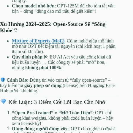
công ty.
Chọn model nhỏ hơn
: OPT-125M đủ cho tóm tắt văn
bản – đừng “dùng dao mổ trâu để giết kiến”!
Xu Hướng 2024–2025: Open-Source Sẽ “Sống
Khỏe”?
Mixture of Experts (MoE)
: Công nghệ giúp mô hình
mở như OPT tiết kiệm tài nguyên (chỉ kích hoạt 1 phần
tham số khi cần).
Quy định pháp lý
: EU AI Act yêu cầu công khai dữ
liệu huấn luyện → Các công ty sẽ phải “mở” hơn,
nhưng
không phải 100%
.
Cảnh Báo:
Đừng tin vào cụm từ “fully open-source” –
hãy kiểm tra
giấy phép sử dụng
(license) trên Hugging Face
Hub trước khi dùng!
Kết Luận: 3 Điểm Cốt Lõi Bạn Cần Nhớ
“Open Pre-Trained” ≠ “Mở Toàn Diện”
: OPT chỉ
công khai weights, không phải code huấn luyện – hãy
xem license kỹ!
Dùng đúng người đúng việc
: OPT cho nghiên cứu/cá