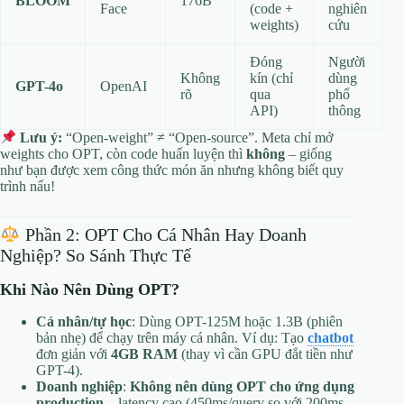
BLOOM
176B
Face
(code +
nghiên
weights)
cứu
Đóng
Người
Không
kín (chỉ
dùng
GPT-4o
OpenAI
rõ
qua
phổ
API)
thông
Lưu ý:
“Open-weight” ≠ “Open-source”. Meta chỉ mở
weights cho OPT, còn code huấn luyện thì
không
– giống
như bạn được xem công thức món ăn nhưng không biết quy
trình nấu!
Phần 2: OPT Cho Cá Nhân Hay Doanh
Nghiệp? So Sánh Thực Tế
Khi Nào Nên Dùng OPT?
Cá nhân/tự học
: Dùng OPT-125M hoặc 1.3B (phiên
bản nhẹ) để chạy trên máy cá nhân. Ví dụ: Tạo
chatbot
đơn giản với
4GB RAM
(thay vì cần GPU đắt tiền như
GPT-4).
Doanh nghiệp
:
Không nên dùng OPT cho ứng dụng
production
– latency cao (450ms/query so với 200ms