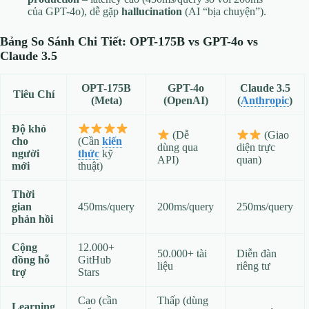
của GPT-4o), dễ gặp
hallucination
(AI “bịa chuyện”).
Bảng So Sánh Chi Tiết: OPT-175B vs GPT-4o vs
Claude 3.5
OPT-175B
GPT-4o
Claude 3.5
Tiêu Chí
(Meta)
(OpenAI)
(
Anthropic
)
Độ khó
(Dễ
(Giao
cho
(Cần
kiến
dùng qua
diện trực
người
thức
kỹ
API)
quan)
mới
thuật)
Thời
gian
450ms/query
200ms/query
250ms/query
phản hồi
Cộng
12.000+
50.000+ tài
Diễn đàn
đồng hỗ
GitHub
liệu
riêng tư
trợ
Stars
Cao (cần
Thấp (dùng
Learning