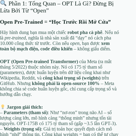
Phần 1: Tổng Quan – OPT Là Gì? Đừng Bị
Lừa Bởi Từ “Open”
Open Pre-Trained = “Học Trước Rồi Mở Cửa”
Hãy hình dung bạn mua một chiếc
robot pha cà phê
. Nếu nó
là
pre-trained
, nghĩa là nhà sản xuất đã “dạy” nó cách pha
10.000 công thức từ trước. Còn nếu
open
, bạn được
xem
toàn bộ mạch điện, code điều khiển
– không giấu diếm.
OPT (Open Pre-trained Transformer)
của Meta (ra mắt
tháng 5/2022) thuộc nhóm này. Nó có 175 tỷ tham số
(parameters), được huấn luyện trên dữ liệu công khai như
Wikipedia, Reddit, và
công khai trọng số (weights)
trên
GitHub. Nhưng
không phải là open-source 100%
– Meta
không chia sẻ code huấn luyện gốc, chỉ cung cấp trọng số và
hướng dẫn chạy.
Jargon giải thích:
–
Parameters (tham số)
: Như “nơ-ron” trong não AI – số
lượng càng lớn, mô hình càng “thông minh” nhưng tốn tài
nguyên. OPT-175B có 175 tỷ tham số (gấp ~3.5 lần GPT-3).
–
Weights (trọng số)
: Giá trị toán học quyết định cách mô
hình “nhớ” thông tin. Công khai weights = bạn có thể tự chạy