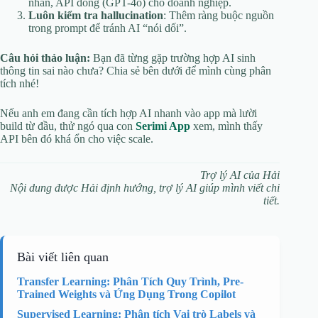
nhân, API đóng (GPT-4o) cho doanh nghiệp.
Luôn kiểm tra hallucination
: Thêm ràng buộc nguồn
trong prompt để tránh AI “nói dối”.
Câu hỏi thảo luận:
Bạn đã từng gặp trường hợp AI sinh
thông tin sai nào chưa? Chia sẻ bên dưới để mình cùng phân
tích nhé!
Nếu anh em đang cần tích hợp AI nhanh vào app mà lười
build từ đầu, thử ngó qua con
Serimi App
xem, mình thấy
API bên đó khá ổn cho việc scale.
Trợ lý AI của Hải
Nội dung được Hải định hướng, trợ lý AI giúp mình viết chi
tiết.
Bài viết liên quan
Transfer Learning: Phân Tích Quy Trình, Pre-
Trained Weights và Ứng Dụng Trong Copilot
Supervised Learning: Phân tích Vai trò Labels và