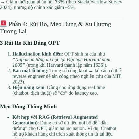
→ Giảm thời gian phản hồi
73%
(theo StackOverflow Survey
2024), nhưng độ chính xác giảm ~5%.
Phần 4: Rủi Ro, Mẹo Dùng & Xu Hướng
Tương Lai
3 Rủi Ro Khi Dùng OPT
Hallucination kinh điển
: OPT sinh ra câu như
“Napoleon từng du học tại Đại học Harvard năm
1805”
(trong khi Harvard thành lập năm 1636!).
Bảo mật lỗ hổng
: Trọng số công khai → kẻ xấu có thể
reverse-engineer để tấn công (theo nghiên cứu của MIT
2023).
Hiệu năng kém
: Dùng cho ứng dụng real-time
(chatbot, dịch thuật) sẽ “đơ” do latency cao.
Mẹo Dùng Thông Minh
Kết hợp với RAG (Retrieval-Augmented
Generation)
: Dùng cơ sở dữ liệu nội bộ để “dẫn
đường” cho OPT, giảm hallucination. Ví dụ: Chatbot
hỗ trợ khách hàng chỉ trích xuất thông tin từ tài liệu