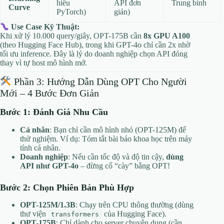
hiểu
API đơn
Trung bình
Curve
PyTorch)
giản)
Use Case Kỹ Thuật:
Khi xử lý 10.000 query/giây, OPT-175B cần
8x GPU A100
(theo Hugging Face Hub), trong khi GPT-4o chỉ cần 2x nhờ
tối ưu inference. Đây là lý do doanh nghiệp chọn API đóng
thay vì tự host mô hình mở.
Phần 3: Hướng Dẫn Dùng OPT Cho Người
Mới – 4 Bước Đơn Giản
Bước 1: Đánh Giá Nhu Cầu
Cá nhân
: Bạn chỉ cần mô hình nhỏ (OPT-125M) để
thử nghiệm. Ví dụ: Tóm tắt bài báo khoa học trên máy
tính cá nhân.
Doanh nghiệp
: Nếu cần tốc độ và độ tin cậy,
dùng
API như GPT-4o
– đừng cố “cày” bằng OPT!
Bước 2: Chọn Phiên Bản Phù Hợp
OPT-125M/1.3B
: Chạy trên CPU thông thường (dùng
thư viện
của Hugging Face).
transformers
OPT-175B
: Chỉ dành cho server chuyên dụng (cần