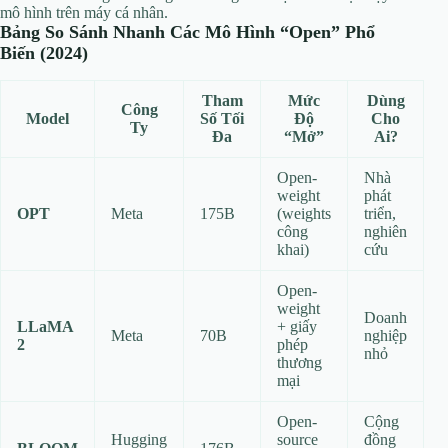
mô hình trên máy cá nhân.
Bảng So Sánh Nhanh Các Mô Hình “Open” Phổ
Biến (2024)
Tham
Mức
Dùng
Công
Model
Số Tối
Độ
Cho
Ty
Đa
“Mở”
Ai?
Open-
Nhà
weight
phát
OPT
Meta
175B
(weights
triển,
công
nghiên
khai)
cứu
Open-
weight
Doanh
LLaMA
+ giấy
Meta
70B
nghiệp
2
phép
nhỏ
thương
mại
Open-
Cộng
Hugging
source
đồng