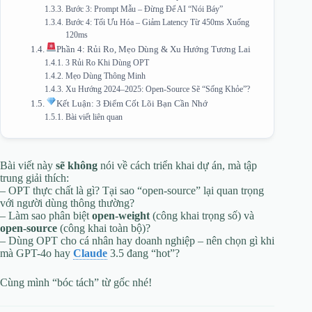
Bước 3: Prompt Mẫu – Đừng Để AI “Nói Báy”
Bước 4: Tối Ưu Hóa – Giảm Latency Từ 450ms Xuống
120ms
Phần 4: Rủi Ro, Mẹo Dùng & Xu Hướng Tương Lai
3 Rủi Ro Khi Dùng OPT
Mẹo Dùng Thông Minh
Xu Hướng 2024–2025: Open-Source Sẽ “Sống Khỏe”?
Kết Luận: 3 Điểm Cốt Lõi Bạn Cần Nhớ
Bài viết liên quan
Bài viết này
sẽ không
nói về cách triển khai dự án, mà tập
trung giải thích:
– OPT thực chất là gì? Tại sao “open-source” lại quan trọng
với người dùng thông thường?
– Làm sao phân biệt
open-weight
(công khai trọng số) và
open-source
(công khai toàn bộ)?
– Dùng OPT cho cá nhân hay doanh nghiệp – nên chọn gì khi
mà GPT-4o hay
Claude
3.5 đang “hot”?
Cùng mình “bóc tách” từ gốc nhé!