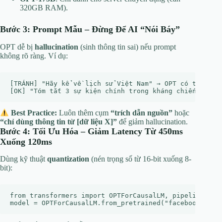
320GB RAM).
Bước 3: Prompt Mẫu – Đừng Để AI “Nói Báy”
OPT dễ bị
hallucination
(sinh thông tin sai) nếu prompt
không rõ ràng. Ví dụ:
[TRÁNH] "Hãy kể về lịch sử Việt Nam" → OPT có thể bịa 
Best Practice:
Luôn thêm cụm
“trích dẫn nguồn”
hoặc
“chỉ dùng thông tin từ [dữ liệu X]”
để giảm hallucination.
Bước 4: Tối Ưu Hóa – Giảm Latency Từ 450ms
Xuống 120ms
Dùng kỹ thuật
quantization
(nén trọng số từ 16-bit xuống 8-
bit):
from transformers import OPTForCausalLM, pipeline
