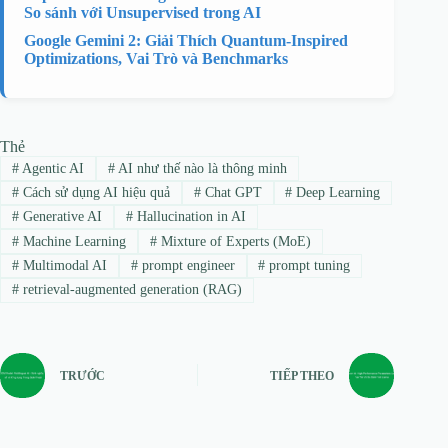
So sánh với Unsupervised trong AI
Google Gemini 2: Giải Thích Quantum-Inspired
Optimizations, Vai Trò và Benchmarks
Thẻ
#
Agentic AI
#
AI như thế nào là thông minh
#
Cách sử dụng AI hiệu quả
#
Chat GPT
#
Deep Learning
#
Generative AI
#
Hallucination in AI
#
Machine Learning
#
Mixture of Experts (MoE)
#
Multimodal AI
#
prompt engineer
#
prompt tuning
#
retrieval-augmented generation (RAG)
TRƯỚC
TIẾP THEO