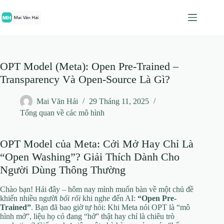
Chuyển
đến
phần
nội
dung
OPT Model (Meta): Open Pre-Trained –
Transparency Và Open-Source Là Gì?
Mai Văn Hải
29 Tháng 11, 2025
Tổng quan về các mô hình
OPT Model của Meta: Cởi Mở Hay Chỉ Là
“Open Washing”? Giải Thích Dành Cho
Người Dùng Thông Thường
Chào bạn! Hải đây – hôm nay mình muốn bàn về một chủ đề
khiến nhiều người
bối rối
khi nghe đến AI:
“Open Pre-
Trained”
. Bạn đã bao giờ tự hỏi: Khi Meta nói OPT là “mô
hình mở”, liệu họ có đang “hở” thật hay chỉ là chiêu trò