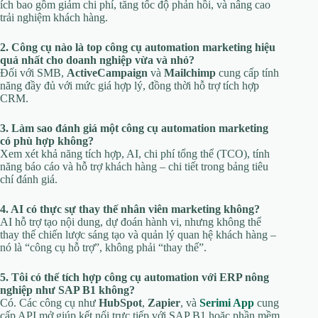
ích bao gồm giảm chi phí, tăng tốc độ phản hồi, và nâng cao
trải nghiệm khách hàng.
2. Công cụ nào là top công cụ automation marketing hiệu
quả nhất cho doanh nghiệp vừa và nhỏ?
Đối với SMB,
ActiveCampaign
và
Mailchimp
cung cấp tính
năng đầy đủ với mức giá hợp lý, đồng thời hỗ trợ tích hợp
CRM.
3. Làm sao đánh giá một công cụ automation marketing
có phù hợp không?
Xem xét khả năng tích hợp, AI, chi phí tổng thể (TCO), tính
năng báo cáo và hỗ trợ khách hàng – chi tiết trong bảng tiêu
chí đánh giá.
4. AI có thực sự thay thế nhân viên marketing không?
AI hỗ trợ tạo nội dung, dự đoán hành vi, nhưng không thể
thay thế chiến lược sáng tạo và quản lý quan hệ khách hàng –
nó là “công cụ hỗ trợ”, không phải “thay thế”.
5. Tôi có thể tích hợp công cụ automation với ERP nông
nghiệp như SAP B1 không?
Có. Các công cụ như
HubSpot
,
Zapier
, và
Serimi App
cung
cấp API mở giúp kết nối trực tiếp với SAP B1 hoặc phần mềm