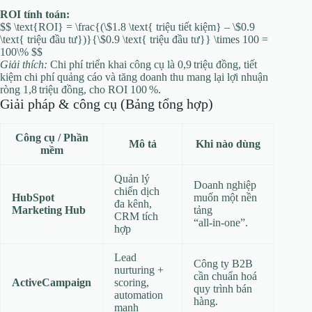
ROI tính toán:
$$ \text{ROI} = \frac{(\$1.8 \text{ triệu tiết kiệm} – \$0.9
\text{ triệu đầu tư})}{\$0.9 \text{ triệu đầu tư}} \times 100 =
100\% $$
Giải thích:
Chi phí triển khai công cụ là 0,9 triệu đồng, tiết
kiệm chi phí quảng cáo và tăng doanh thu mang lại lợi nhuận
ròng 1,8 triệu đồng, cho ROI 100 %.
Giải pháp & công cụ (Bảng tổng hợp)
Công cụ / Phần
Mô tả
Khi nào dùng
mềm
Quản lý
Doanh nghiệp
chiến dịch
HubSpot
muốn một nền
đa kênh,
Marketing Hub
tảng
CRM tích
“all‑in‑one”.
hợp
Lead
Công ty B2B
nurturing +
cần chuẩn hoá
ActiveCampaign
scoring,
quy trình bán
automation
hàng.
mạnh