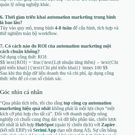
quản lý nông nghiệp khác.
6. Thời gian triển khai automation marketing trung bình
là bao lâu?
Tùy vào quy mô, trung bình
4‑8 tuần
để cấu hình, tích hợp và
thử nghiệm toàn bộ workflow.
7. Có cách nào đo ROI của automation marketing một
cách chuẩn không?
Sử dụng công thức ROI:
$$ \text{ROI} = \frac{\text{Lợi nhuận tăng thêm} – \text{Chi
phí triển khai}}{\text{Chi phí triển khai}} \times 100 $$
Sau khi thu thập dữ liệu doanh thu và chi phí, áp dụng công
thức trên để có con số chính xác.
Góc nhìn cá nhân
“Qua phân tích trên, tôi cho rằng
top công cụ automation
marketing hiệu quả nhất
không phải là một lựa chọn “một
kích cỡ phù hợp cho tất cả”. Đối với doanh nghiệp nông
nghiệp có chuỗi cung ứng dài và dữ liệu phân tán, chiến lược
tốt nhất là kết hợp
HubSpot
(quản lý chiến dịch) với
Zapier
(kết nối ERP) và
Serimi App
(tạo nội dung AI). Sự cân bằng