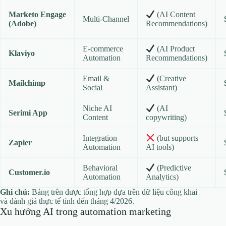
Marketo Engage
(AI Content
Multi‑Channel
(Adobe)
Recommendations)
E‑commerce
(AI Product
Klaviyo
Automation
Recommendations)
Email &
(Creative
Mailchimp
Social
Assistant)
Niche AI
(AI
Serimi App
Content
copywriting)
Integration
(but supports
Zapier
Automation
AI tools)
Behavioral
(Predictive
Customer.io
Automation
Analytics)
Ghi chú:
Bảng trên được tổng hợp dựa trên dữ liệu công khai
và đánh giá thực tế tính đến tháng 4/2026.
Xu hướng AI trong automation marketing