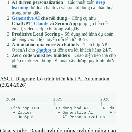
AI‑driven personalization
– Các thuật toán
deep
learning
dự đoán hành vi và tạo nội dung cá nhân hoá
trong từng giây.
Generative AI
cho nội dung
– Công cụ như
ChatGPT
,
Claude
và
Serimi App
giúp tạo tiêu đề,
email, video script chỉ trong vài giây.
Predictive Lead Scoring
– Sử dụng mô hình dự đoán
để nâng cao tỉ lệ chuyển đổi lên tới 30 %.
Automation qua voice & chatbots
– Tích hợp API
OpenAI cho
chatbot
tự động trả lời khách hàng 24/7.
Zero‑code workflow builders
– Giao diện kéo‑thả cho
phép marketer không kỹ thuật xây dựng quy trình phức
tạp.
ASCII Diagram: Lộ trình triển khai AI Automation
(2024‑2026)
2024                2025                2026

|-------------------|-------------------|-------------
  Tích hợp CRM       Tự động hoá AI      AI dự đoán & 
   + Zapier           + Generative AI       + Predicti
Case study: Doanh nghiệp nông nghiệp nâng cao