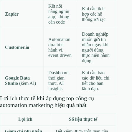
Kết nối
Khi cần tích
hàng nghìn
Zapier
hợp các hệ
app, không
thống rời rạc.
cần code
Doanh nghiệp
Automation
muốn gửi tin
dựa trên
nhắn ngay khi
Customer.io
hành vi,
người dùng
event‑driven
thực hiện hành
động.
Dashboard
Khi cần báo
Google Data
thời gian
cáo dữ liệu chi
Studio
(kèm AI)
thực, AI
tiết cho ban
insights
lãnh đạo.
Lợi ích thực tế khi áp dụng top công cụ
automation marketing hiệu quả nhất
Lợi ích
Số liệu thực tế
Giảm chi phí nhân
Tiết kiệm 30 % thời gian của