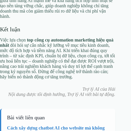
giữa tính năng AI mạnh mẽ và khả năng tích hợp linh hoạt sẽ
tạo nền tảng vững chắc, giúp doanh nghiệp không chỉ tăng
doanh thu mà còn giảm thiểu rủi ro dữ liệu và chi phí vận
hành.
Kết luận
Việc lựa chọn
top công cụ automation marketing hiệu quả
nhất
đòi hỏi sự cân nhắc kỹ lưỡng về mục tiêu kinh doanh,
mức độ tích hợp và tiềm năng AI. Khi triển khai đúng quy
trình – từ xác định KPI, chuẩn bị dữ liệu, chọn công cụ, tới tối
ưu hoá liên tục – doanh nghiệp có thể đạt được ROI vượt trội,
nâng cao trải nghiệm khách hàng và duy trì lợi thế cạnh tranh
trong kỷ nguyên số. Đừng để công nghệ trở thành rào cản;
hãy biến nó thành động cơ tăng trưởng.
Trợ lý AI của Hải
Nội dung được tôi định hướng, Trợ lý AI viết bài tự động.
Bài viết liên quan
Cách xây dựng chatbot AI cho website mà không