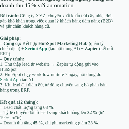
doanh thu 45 % với automation
Bối cảnh:
Công ty XYZ, chuyên xuất khẩu trái cây nhiệt đới,
gặp khó khăn trong việc quản lý khách hàng tiềm năng (B2B)
và giữ chân khách hàng cũ.
Giải pháp:
–
Công cụ:
Kết hợp
HubSpot Marketing Hub
(quản lý
chiến dịch) +
Serimi App
(tạo nội dung AI) +
Zapier
(kết nối
ERP).
–
Quy trình:
1. Thu thập lead từ website → Zapier tự động gửi vào
HubSpot.
2. HubSpot chạy workflow nurture 7 ngày, nội dung do
Serimi App
tạo AI.
3. Khi lead đạt điểm 80, tự động chuyển sang bộ phận bán
hàng trong ERP.
Kết quả (12 tháng):
– Lead chất lượng tăng
68 %
.
– Tỷ lệ chuyển đổi từ lead sang khách hàng lên
32 %
(từ
19 % trước).
– Doanh thu tăng
45 %
, chi phí marketing giảm
23 %
.