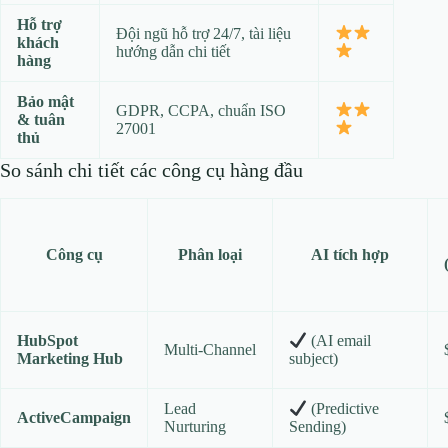
Hỗ trợ
Đội ngũ hỗ trợ 24/7, tài liệu
khách
hướng dẫn chi tiết
hàng
Bảo mật
GDPR, CCPA, chuẩn ISO
& tuân
27001
thủ
So sánh chi tiết các công cụ hàng đầu
Công cụ
Phân loại
AI tích hợp
HubSpot
(AI email
Multi‑Channel
Marketing Hub
subject)
Lead
(Predictive
ActiveCampaign
Nurturing
Sending)