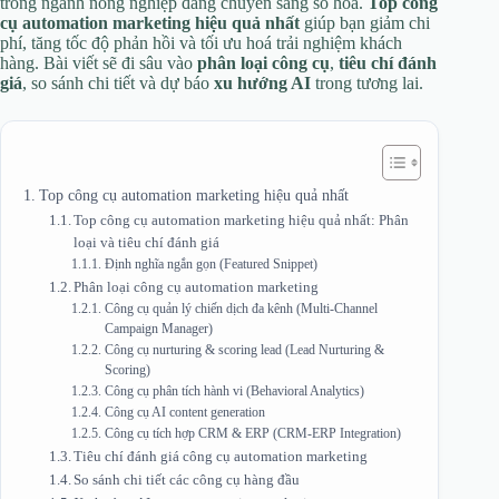
trong ngành nông nghiệp đang chuyển sang số hoá.
Top công
cụ automation marketing hiệu quả nhất
giúp bạn giảm chi
phí, tăng tốc độ phản hồi và tối ưu hoá trải nghiệm khách
hàng. Bài viết sẽ đi sâu vào
phân loại công cụ
,
tiêu chí đánh
giá
, so sánh chi tiết và dự báo
xu hướng AI
trong tương lai.
Top công cụ automation marketing hiệu quả nhất
Top công cụ automation marketing hiệu quả nhất: Phân
loại và tiêu chí đánh giá
Định nghĩa ngắn gọn (Featured Snippet)
Phân loại công cụ automation marketing
Công cụ quản lý chiến dịch đa kênh (Multi‑Channel
Campaign Manager)
Công cụ nurturing & scoring lead (Lead Nurturing &
Scoring)
Công cụ phân tích hành vi (Behavioral Analytics)
Công cụ AI content generation
Công cụ tích hợp CRM & ERP (CRM‑ERP Integration)
Tiêu chí đánh giá công cụ automation marketing
So sánh chi tiết các công cụ hàng đầu