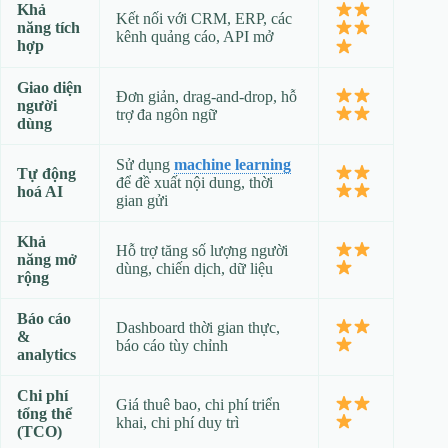
Khả
Kết nối với CRM, ERP, các
năng tích
kênh quảng cáo, API mở
hợp
Giao diện
Đơn giản, drag‑and‑drop, hỗ
người
trợ đa ngôn ngữ
dùng
Sử dụng
machine learning
Tự động
để đề xuất nội dung, thời
hoá AI
gian gửi
Khả
Hỗ trợ tăng số lượng người
năng mở
dùng, chiến dịch, dữ liệu
rộng
Báo cáo
Dashboard thời gian thực,
&
báo cáo tùy chỉnh
analytics
Chi phí
Giá thuê bao, chi phí triển
tổng thể
khai, chi phí duy trì
(TCO)