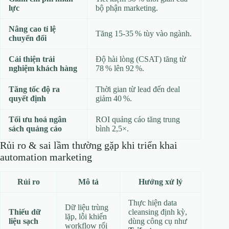
lực
bộ phận marketing.
Nâng cao tỉ lệ
Tăng 15‑35 % tùy vào ngành.
chuyển đổi
Cải thiện trải
Độ hài lòng (CSAT) tăng từ
nghiệm khách hàng
78 % lên 92 %.
Tăng tốc độ ra
Thời gian từ lead đến deal
quyết định
giảm 40 %.
Tối ưu hoá ngân
ROI quảng cáo tăng trung
sách quảng cáo
bình 2,5×.
Rủi ro & sai lầm thường gặp khi triển khai
automation marketing
Rủi ro
Mô tả
Hướng xử lý
Thực hiện data
Dữ liệu trùng
Thiếu dữ
cleansing định kỳ,
lặp, lỗi khiến
liệu sạch
dùng công cụ như
workflow rối