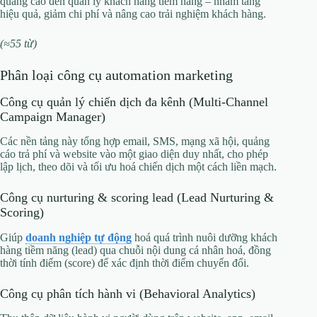
quảng cáo đến quản lý khách hàng tiềm năng – nhằm tăng
hiệu quả, giảm chi phí và nâng cao trải nghiệm khách hàng.
(≈55 từ)
Phân loại công cụ automation marketing
Công cụ quản lý chiến dịch đa kênh (Multi‑Channel
Campaign Manager)
Các nền tảng này tổng hợp email, SMS, mạng xã hội, quảng
cáo trả phí và website vào một giao diện duy nhất, cho phép
lập lịch, theo dõi và tối ưu hoá chiến dịch một cách liền mạch.
Công cụ nurturing & scoring lead (Lead Nurturing &
Scoring)
Giúp
doanh nghiệp tự động
hoá quá trình nuôi dưỡng khách
hàng tiềm năng (lead) qua chuỗi nội dung cá nhân hoá, đồng
thời tính điểm (score) để xác định thời điểm chuyển đổi.
Công cụ phân tích hành vi (Behavioral Analytics)