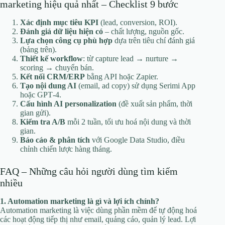
marketing hiệu quả nhất – Checklist 9 bước
Xác định mục tiêu KPI
(lead, conversion, ROI).
Đánh giá dữ liệu hiện có
– chất lượng, nguồn gốc.
Lựa chọn công cụ phù hợp
dựa trên tiêu chí đánh giá
(bảng trên).
Thiết kế workflow
: từ capture lead → nurture →
scoring → chuyển bán.
Kết nối CRM/ERP
bằng API hoặc Zapier.
Tạo nội dung AI
(email, ad copy) sử dụng Serimi App
hoặc GPT‑4.
Cấu hình AI personalization
(đề xuất sản phẩm, thời
gian gửi).
Kiểm tra A/B
mỗi 2 tuần, tối ưu hoá nội dung và thời
gian.
Báo cáo & phân tích
với Google Data Studio, điều
chỉnh chiến lược hàng tháng.
FAQ – Những câu hỏi người dùng tìm kiếm
nhiều
1. Automation marketing là gì và lợi ích chính?
Automation marketing là việc dùng phần mềm để tự động hoá
các hoạt động tiếp thị như email, quảng cáo, quản lý lead. Lợi