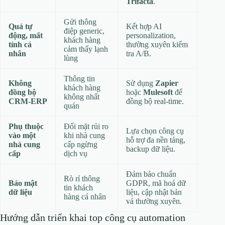
Trifacta
.
Gửi thông
Quá tự
Kết hợp AI
điệp generic,
động, mất
personalization,
khách hàng
tính cá
thường xuyên kiểm
cảm thấy lạnh
nhân
tra A/B.
lùng
Thông tin
Không
Sử dụng
Zapier
khách hàng
đồng bộ
hoặc
Mulesoft
để
không nhất
CRM‑ERP
đồng bộ real‑time.
quán
Phụ thuộc
Đối mặt rủi ro
Lựa chọn công cụ
vào một
khi nhà cung
hỗ trợ đa nền tảng,
nhà cung
cấp ngừng
backup dữ liệu.
cấp
dịch vụ
Đảm bảo chuẩn
Rò rỉ thông
Bảo mật
GDPR, mã hoá dữ
tin khách
dữ liệu
liệu, cập nhật bản
hàng cá nhân
vá thường xuyên.
Hướng dẫn triển khai top công cụ automation