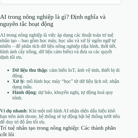
AI trong nông nghiệp là gì? Định nghĩa và
nguyên tắc hoạt động
AI trong nông nghiệp là việc áp dụng các thuật toán trí tuệ
nhân tạo – bao gồm học máy, học sâu và xử lý ngôn ngữ tự
nhiên – để phân tích dữ liệu nông nghiệp (địa hình, thời tiết,
hình ảnh cây trồng, dữ liệu cảm biến) và đưa ra các quyết
định tối ưu.
Dữ liệu thu thập
: cảm biến IoT, ảnh vệ tinh, thiết bị di
động.
Xử lý
: mô hình học máy “học” từ dữ liệu lịch sử, nhận
dạng mẫu.
Hành động
: dự báo, khuyến nghị, tự động hoá quy
trình.
Ví dụ nhanh
: Khi một mô hình AI nhận diện dấu hiệu khô
hạn trên ảnh drone, hệ thống sẽ tự động bật hệ thống tưới tiêu
để duy trì độ ẩm tối ưu.
Trí tuệ nhân tạo trong nông nghiệp: Các thành phần
cốt lõi