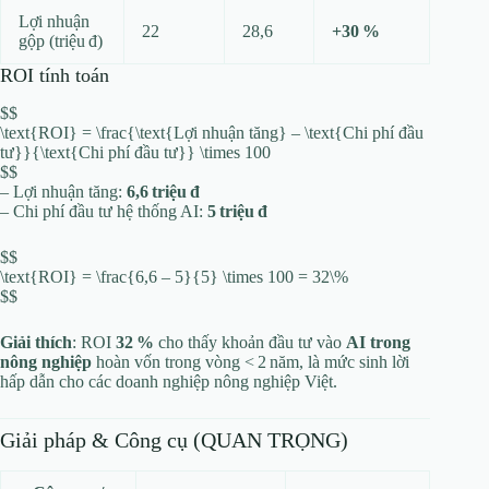
Lợi nhuận
22
28,6
+30 %
gộp (triệu đ)
ROI tính toán
$$
\text{ROI} = \frac{\text{Lợi nhuận tăng} – \text{Chi phí đầu
tư}}{\text{Chi phí đầu tư}} \times 100
$$
– Lợi nhuận tăng:
6,6 triệu đ
– Chi phí đầu tư hệ thống AI:
5 triệu đ
$$
\text{ROI} = \frac{6,6 – 5}{5} \times 100 = 32\%
$$
Giải thích
: ROI
32 %
cho thấy khoản đầu tư vào
AI trong
nông nghiệp
hoàn vốn trong vòng < 2 năm, là mức sinh lời
hấp dẫn cho các doanh nghiệp nông nghiệp Việt.
Giải pháp & Công cụ (QUAN TRỌNG)