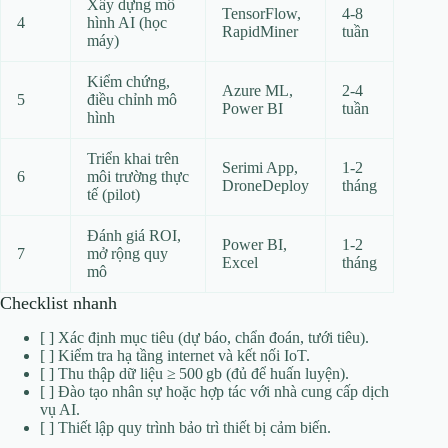
Xây dựng mô
TensorFlow,
4‑8
4
hình AI (học
RapidMiner
tuần
máy)
Kiểm chứng,
Azure ML,
2‑4
5
điều chỉnh mô
Power BI
tuần
hình
Triển khai trên
Serimi App,
1‑2
6
môi trường thực
DroneDeploy
tháng
tế (pilot)
Đánh giá ROI,
Power BI,
1‑2
7
mở rộng quy
Excel
tháng
mô
Checklist nhanh
[ ] Xác định mục tiêu (dự báo, chẩn đoán, tưới tiêu).
[ ] Kiểm tra hạ tầng internet và kết nối IoT.
[ ] Thu thập dữ liệu ≥ 500 gb (đủ để huấn luyện).
[ ] Đào tạo nhân sự hoặc hợp tác với nhà cung cấp dịch
vụ AI.
[ ] Thiết lập quy trình bảo trì thiết bị cảm biến.