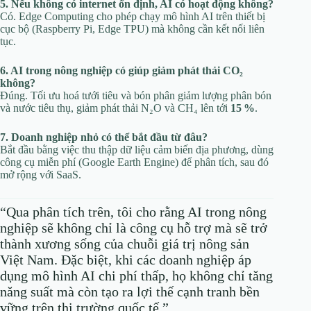
5. Nếu không có internet ổn định, AI có hoạt động không?
Có. Edge Computing cho phép chạy mô hình AI trên thiết bị
cục bộ (Raspberry Pi, Edge TPU) mà không cần kết nối liên
tục.
6. AI trong nông nghiệp có giúp giảm phát thải CO₂
không?
Đúng. Tối ưu hoá tưới tiêu và bón phân giảm lượng phân bón
và nước tiêu thụ, giảm phát thải N₂O và CH₄ lên tới
15 %
.
7. Doanh nghiệp nhỏ có thể bắt đầu từ đâu?
Bắt đầu bằng việc thu thập dữ liệu cảm biến địa phương, dùng
công cụ miễn phí (Google Earth Engine) để phân tích, sau đó
mở rộng với SaaS.
“Qua phân tích trên, tôi cho rằng AI trong nông
nghiệp sẽ không chỉ là công cụ hỗ trợ mà sẽ trở
thành xương sống của chuỗi giá trị nông sản
Việt Nam. Đặc biệt, khi các doanh nghiệp áp
dụng mô hình AI chi phí thấp, họ không chỉ tăng
năng suất mà còn tạo ra lợi thế cạnh tranh bền
vững trên thị trường quốc tế.”