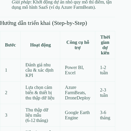
Giải pháp
: Khởi động dự án nhỏ quy mô thí điểm, tận
dụng mô hình SaaS (ví dụ Azure FarmBeats).
Hướng dẫn triển khai (Step‑by‑Step)
Thời
Công cụ hỗ
gian
Bước
Hoạt động
trợ
dự
kiến
Đánh giá nhu
Power BI,
1‑2
1
cầu & xác định
Excel
tuần
KPI
Lựa chọn cảm
Azure
2‑3
2
biến & thiết bị
FarmBeats,
tuần
thu thập dữ liệu
DroneDeploy
Thu thập dữ
Google Earth
3‑6
3
liệu mẫu
Engine
tháng
(6‑12 tháng)