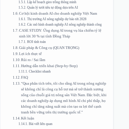
Lập kế hoạch gieo trồng thông minh
Quản lý tưới tiêu tự động dựa trên AI
Cơ hội kinh doanh AI cho doanh nghiệp Việt Nam
Thị trường AI nông nghiệp dự báo tới 2028
Các mô hình doanh nghiệp AI nông nghiệp thành công
CASE STUDY: Ứng dụng AI trong vụ lúa chiếm tỷ lệ
sinh lời 30 % tại tỉnh Đồng Tháp
ROI tính toán
Giải pháp & Công cụ (QUAN TRỌNG)
Lợi ích thực tế
Rủi ro / Sai lầm
Hướng dẫn triển khai (Step‑by‑Step)
Checklist nhanh
FAQ
“Qua phân tích trên, tôi cho rằng AI trong nông nghiệp
sẽ không chỉ là công cụ hỗ trợ mà sẽ trở thành xương
sống của chuỗi giá trị nông sản Việt Nam. Đặc biệt, khi
các doanh nghiệp áp dụng mô hình AI chi phí thấp, họ
không chỉ tăng năng suất mà còn tạo ra lợi thế cạnh
tranh bền vững trên thị trường quốc tế.”
Kết luận
Bài viết liên quan