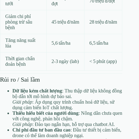
70 triệu đ/đợt
tưới
đợt
Giảm chi phí
phòng trừ sâu
45 triệu đ/năm
28 triệu đ/năm
bệnh
Tăng năng suất
5,6 tấn/ha
6,5 tấn/ha
lúa
Thời gian chẩn
2‑3 ngày (lab)
< 5 phút (app)
đoán bệnh
Rủi ro / Sai lầm
Dữ liệu kém chất lượng
: Thu thập dữ liệu không đồng
bộ dẫn tới mô hình dự báo sai.
Giải pháp
: Áp dụng quy trình chuẩn hoá dữ liệu, sử
dụng cảm biến IoT chất lượng.
Thiếu hiểu biết của người dùng
: Nông dân chưa quen
với công nghệ, phản hồi chậm.
Giải pháp
: Đào tạo ngắn hạn, hỗ trợ qua chatbot AI.
Chi phí đầu tư ban đầu cao
: Đầu tư thiết bị cảm biến,
drone có thể làm doanh nghiệp ngại.