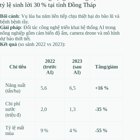
tỷ lệ sinh lời 30 % tại tỉnh Đồng Tháp
Bối cảnh
: Vụ lúa ba năm liên tiếp chịu thiệt hại do bão lũ và
bệnh bệnh rầy.
Giải pháp
: Đối tác công nghệ triển khai hệ thống AI trong
nông nghiệp gồm cảm biến độ ẩm, camera drone và mô hình
dự báo thời tiết.
Kết quả
(so sánh 2022 vs 2023):
2022
2023
Chỉ tiêu
(trước
(sau
Tăng/giảm
AI)
AI)
Năng suất
5,6
6,5
+16 %
(tấn/ha)
Chi phí
nước
2,0
1,3
‑35 %
(triệu đ)
Tỷ lệ mất
9 %
4 %
‑55 %
mùa