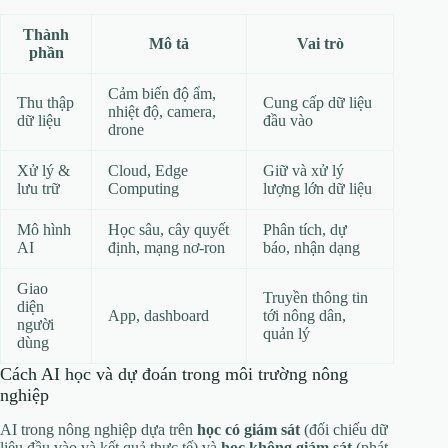
Thành
Mô tả
Vai trò
phần
Cảm biến độ ẩm,
Thu thập
Cung cấp dữ liệu
nhiệt độ, camera,
dữ liệu
đầu vào
drone
Xử lý &
Cloud, Edge
Giữ và xử lý
lưu trữ
Computing
lượng lớn dữ liệu
Mô hình
Học sâu, cây quyết
Phân tích, dự
AI
định, mạng nơ-ron
báo, nhận dạng
Giao
Truyền thông tin
diện
App, dashboard
tới nông dân,
người
quản lý
dùng
Cách AI học và dự đoán trong môi trường nông
nghiệp
AI trong nông nghiệp dựa trên
học có giám sát
(đối chiếu dữ
liệu đầu vào và kết quả thực tế) và
học không giám sát
(phát