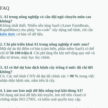
FAQ
1. AI trong nông nghiệp có cần đội ngũ chuyên môn cao
không?
Không nhất thiết. Nhiều nền tảng SaaS (Azure FarmBeats,
RapidMiner) cho phép “no‑code” xây dựng mô hình, chỉ cần
kiến thức
cơ bản về dữ liệu.
2. Chi phí triển khai AI trong nông nghiệp ở mức nào?
Một dự án thí điểm cơ bản (cảm biến, phần mềm SaaS) có thể
chỉ từ
50‑100 triệu đ
. Chi phí tăng lên khi mở rộng quy mô và
đầu tư drone, máy học tùy chỉnh.
3. AI có thể dự báo dịch bệnh cây trồng ở mức độ chi tiết
không?
Có. Các mô hình CNN đã đạt độ chính xác
> 90 %
trong việc
nhận diện bệnh sán, nấm trên lá cây.
4. Làm sao bảo mật dữ liệu nông trại khi dùng AI?
Sử dụng mã hoá dữ liệu khi truyền, lưu trữ trên cloud có
chứng nhận ISO 27001, và kiểm soát quyền truy cập.