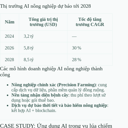
Thị trường AI nông nghiệp dự báo tới 2028
Tổng giá trị thị
Tốc độ tăng
Năm
trường (USD)
trưởng CAGR
2024
3,2 tỷ
—
2026
5,8 tỷ
30 %
2028
8,5 tỷ
28 %
Các mô hình doanh nghiệp AI nông nghiệp thành
công
Nông nghiệp chính xác (Precision Farming)
: cung
cấp dịch vụ dữ liệu, phần mềm quản lý đồng ruộng.
Nền tảng nhận diện bệnh cây
: thu phí theo lượt sử
dụng hoặc gói thuê bao.
Dịch vụ dự báo thời tiết và bảo hiểm nông nghiệp
:
kết hợp AI + blockchain.
CASE STUDY: Ứng dụng AI trong vụ lúa chiếm