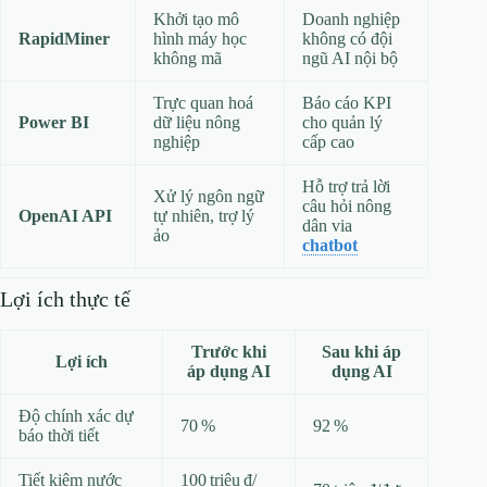
Khởi tạo mô
Doanh nghiệp
RapidMiner
hình máy học
không có đội
không mã
ngũ AI nội bộ
Trực quan hoá
Báo cáo KPI
Power BI
dữ liệu nông
cho quản lý
nghiệp
cấp cao
Hỗ trợ trả lời
Xử lý ngôn ngữ
câu hỏi nông
OpenAI API
tự nhiên, trợ lý
dân via
ảo
chatbot
Lợi ích thực tế
Trước khi
Sau khi áp
Lợi ích
áp dụng AI
dụng AI
Độ chính xác dự
70 %
92 %
báo thời tiết
Tiết kiệm nước
100 triệu đ/