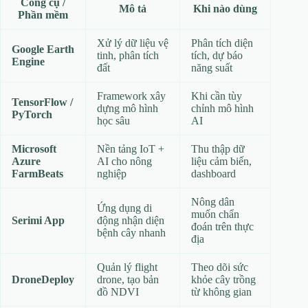
Công cụ /
Mô tả
Khi nào dùng
Phần mềm
Xử lý dữ liệu vệ
Phân tích diện
Google Earth
tinh, phân tích
tích, dự báo
Engine
đất
năng suất
Framework xây
Khi cần tùy
TensorFlow /
dựng mô hình
chỉnh mô hình
PyTorch
học sâu
AI
Microsoft
Nền tảng IoT +
Thu thập dữ
Azure
AI cho nông
liệu cảm biến,
FarmBeats
nghiệp
dashboard
Nông dân
Ứng dụng di
muốn chẩn
Serimi App
động nhận diện
đoán trên thực
bệnh cây nhanh
địa
Quản lý flight
Theo dõi sức
DroneDeploy
drone, tạo bản
khỏe cây trồng
đồ NDVI
từ không gian